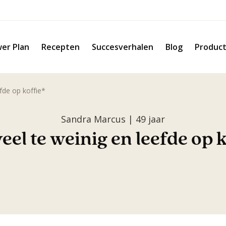
er Plan
Recepten
Succesverhalen
Blog
Produc
efde op koffie*
Sandra Marcus | 49 jaar
veel te weinig en leefde op 