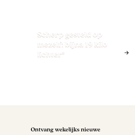
Scherp gesteld op
mezelf: bijna 19 kilo
lichter*
Ontvang wekelijks nieuwe