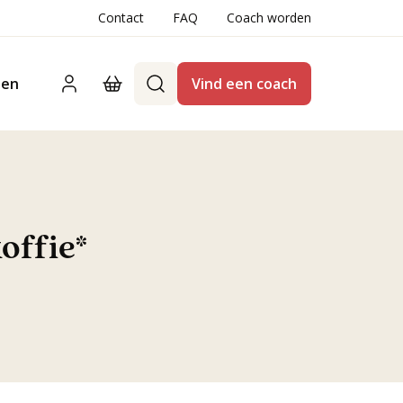
Contact
FAQ
Coach worden
ten
Vind een coach
koffie*