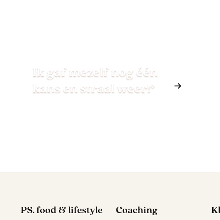
Ik gaf mezelf nog één
kans en straal weer!*
PS. food & lifestyle
Coaching
K