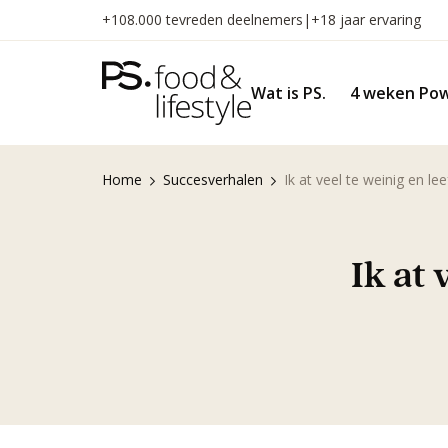
Naar
+108.000 tevreden deelnemers
|
+18 jaar ervaring
inhoud
gaan
Wat is PS.
4 weken Pow
Home
Succesverhalen
Ik at veel te weinig en le
Ik at 