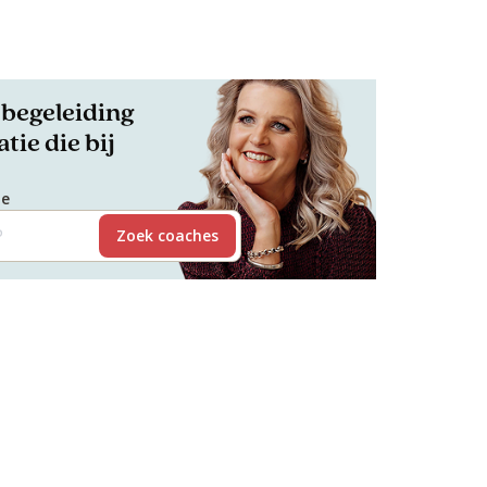
begeleiding
tie die bij
de
Zoek coaches