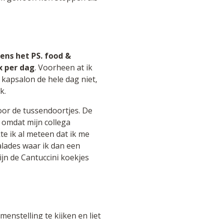
dens het PS. food &
x per dag
. Voorheen at ik
 kapsalon de hele dag niet,
k.
voor de tussendoortjes. De
 omdat mijn collega
e ik al meteen dat ik me
alades waar ik dan een
ijn de Cantuccini koekjes
enstelling te kijken en liet