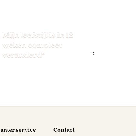
Mijn leefstijl is in 12
weken compleet
veranderd*
lantenservice
Contact