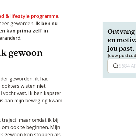
od & lifestyle programma
.
ts meer geworden.
Ik ben nu
Ontvang 
en kan prima zelf in
veranderd.
en motiva
jou past.
 ik gewoon
Jouw postco
rder geworden, ik had
e dokters wisten niet
 vocht vast. Ik ben kapster
dus aan mijn beweging kwam
traject, maar omdat ik bij
n om ook te beginnen. Mijn
 ik gewoon kon stoppen als