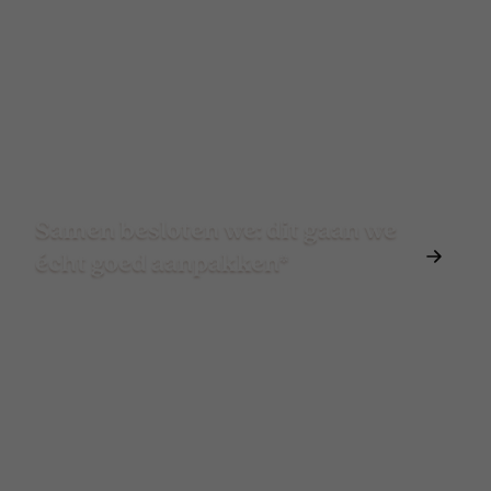
Samen besloten we: dit gaan we
écht goed aanpakken*