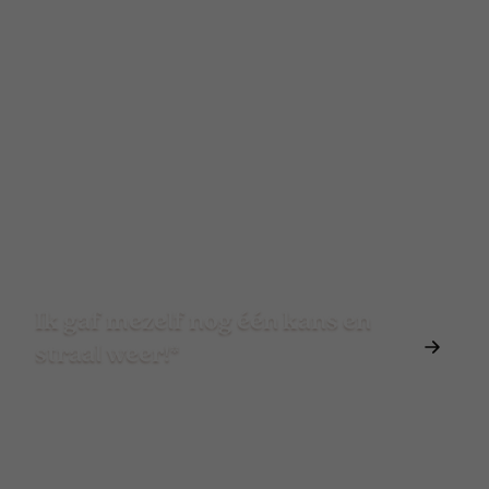
Ik gaf mezelf nog één kans en
straal weer!*