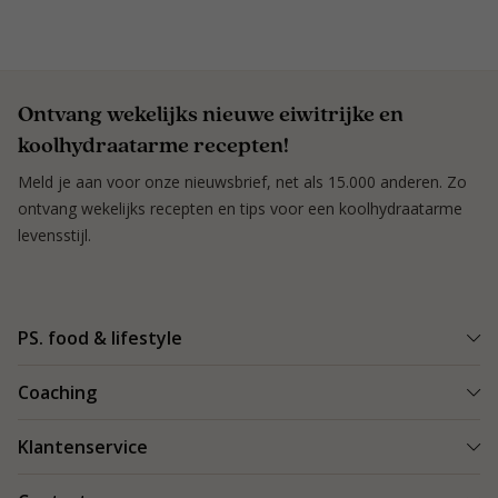
Ontvang wekelijks nieuwe eiwitrijke en
koolhydraatarme recepten!
Meld je aan voor onze nieuwsbrief, net als 15.000 anderen. Zo
ontvang wekelijks recepten en tips voor een koolhydraatarme
levensstijl.
PS. food & lifestyle
Wat is PS. food & lifestyle
Coaching
Power Plan
Vind een Coach
Klantenservice
Re-boost pakket
Succesverhalen
Koolhydraatarme recepten
Bestellen en bezorgen