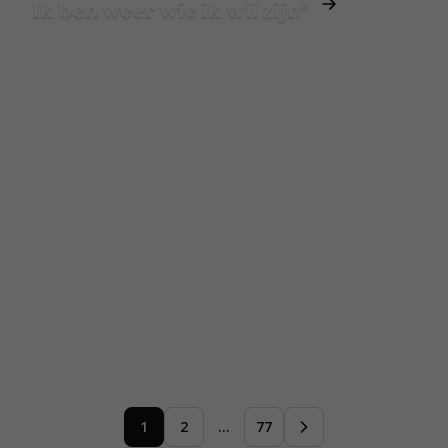
Ik ben weer wie ik wil zijn*
1
2
…
77