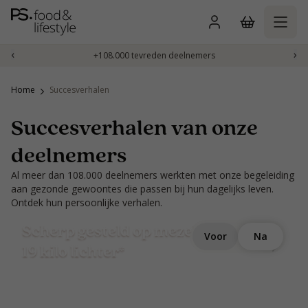
Naar
inhoud
gaan
‹
›
+108.000 tevreden deelnemers
Home
Succesverhalen
Succesverhalen van onze
deelnemers
Al meer dan 108.000 deelnemers werkten met onze begeleiding
aan gezonde gewoontes die passen bij hun dagelijks leven.
Ontdek hun persoonlijke verhalen.
Scherp gesteld op mezelf: bijna
Voor
Na
19 kilo lichter*