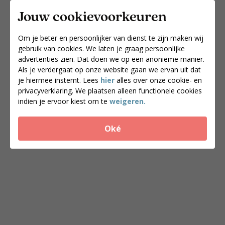
Jouw cookievoorkeuren
Om je beter en persoonlijker van dienst te zijn maken wij
gebruik van cookies. We laten je graag persoonlijke
advertenties zien. Dat doen we op een anonieme manier.
Dankzij mijn coach ben ik weer
Als je verdergaat op onze website gaan we ervan uit dat
blij met mezelf*
je hiermee instemt. Lees
hier
alles over onze cookie- en
privacyverklaring. We plaatsen alleen functionele cookies
indien je ervoor kiest om te
weigeren.
Oké