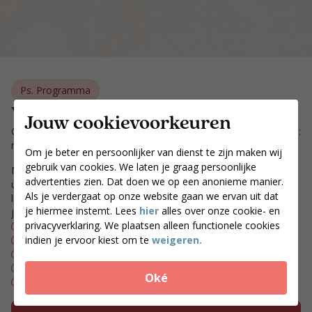
Ps. Programma
Wat eet je dan precies?
Jouw cookievoorkeuren
Gedurende het programma ga je niet minder eten, maar anders:
minder koolhydraten en meer eiwitten.
Om je beter en persoonlijker van dienst te zijn maken wij
gebruik van cookies. We laten je graag persoonlijke
Met ongeveer zes eetmomenten per dag eet je
advertenties zien. Dat doen we op een anonieme manier.
uitgebalanceerd, gevarieerd én lekker. Je combineert PS. food &
Als je verdergaat op onze website gaan we ervan uit dat
lifestyle voedingsmiddelen met groenten, vlees en vis. Wij leren
je hiermee instemt. Lees
hier
alles over onze cookie- en
jou om te genieten op een verantwoorde manier!
privacyverklaring. We plaatsen alleen functionele cookies
Koolhydraatarme & eiwitrijke voeding
indien je ervoor kiest om te
weigeren.
Voedingsplan op maat
Wekelijks contact met je coach
Gratis gebruik van de PS. app
Oké
Een jaar lang nabegeleiding