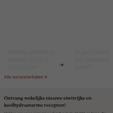
Scherp gesteld op
Ik gaf mezelf 
mezelf: bijna 19
één kans en st
kilo lichter*
weer!*
Alle succesverhalen
Ontvang wekelijks nieuwe eiwitrijke en
koolhydraatarme recepten!