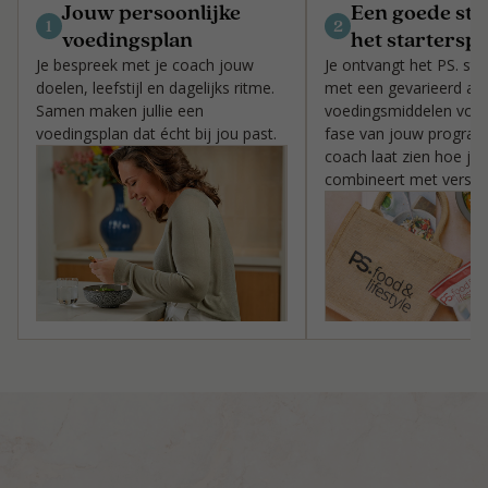
Jouw persoonlijke
Een goede sta
1
2
voedingsplan
het startersp
Je
bespreek met je coach
jouw
Je ontvangt het PS.
s
ta
doelen, leefstijl en dagelijks ritme.
met een gevarieerd a
Samen maken jullie een
voedingsmiddelen
voor
voedingsplan dat écht bij jou past.
fase van jouw program
coach laat zien hoe je
combineert met verse 