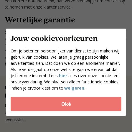
een kortere houdbaarheid, dan verzoeken wij je om contact op
te nemen met onze klantenservice.
Wettelijke garantie
Op elke aankoop heb je als consument recht op de wettelijke
Jouw cookievoorkeuren
bepalingen omtrent garantie. De wettelijke garantie houdt in dat
het product datgene is of moet doen wat je er in alle
Om je beter en persoonlijker van dienst te zijn maken wij
redelijkheid van mag verwachten. De houdbaarheidsgarantie
gebruik van cookies. We laten je graag persoonlijke
vanuit PS. food & lifestyle doet geen afbreuk aan de wettelijke
advertenties zien. Dat doen we op een anonieme manier.
garantie.
Als je verdergaat op onze website gaan we ervan uit dat
je hiermee instemt. Lees
hier
alles over onze cookie- en
privacyverklaring. We plaatsen alleen functionele cookies
Ontvang wekelijks nieuwe eiwitrijke en
indien je ervoor kiest om te
weigeren.
koolhydraatarme recepten!
Oké
Meld je aan voor onze nieuwsbrief, net als 15.000 anderen. Zo
ontvang wekelijks recepten en tips voor een koolhydraatarme
levensstijl.