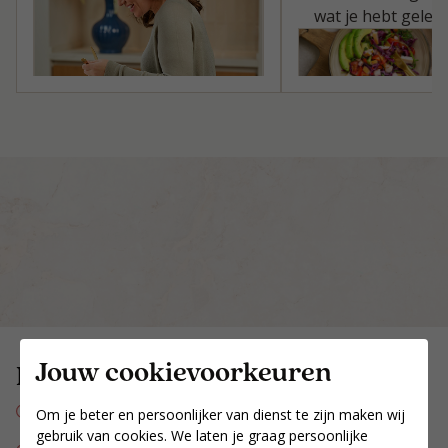
wat je hebt geleer
Jouw cookievoorkeuren
Hoe werkt het Power Plan?
Zoek een coach in de buurt en plan een
Om je beter en persoonlijker van dienst te zijn maken wij
kennismakingsgesprek.
gebruik van cookies. We laten je graag persoonlijke
Ontvang jouw 4 weken Power Plan met alle producten,