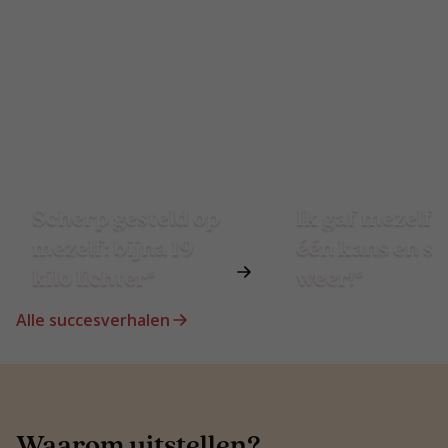
Scherp gesteld op
Ik gaf mezelf 
mezelf: bijna 19
één kans en st
kilo lichter*
weer!*
Alle succesverhalen
Waarom uitstellen?