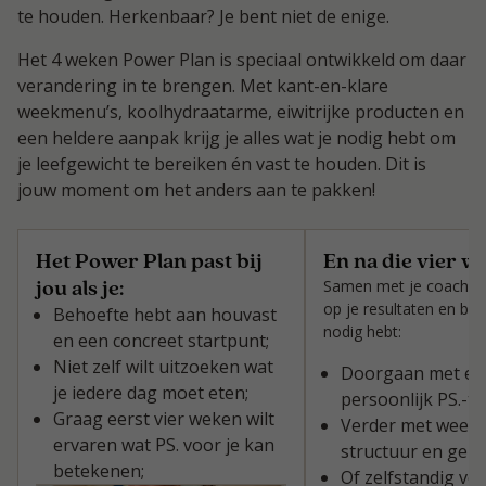
te houden. Herkenbaar? Je bent niet de enige.
Het 4 weken Power Plan is speciaal ontwikkeld om daar
verandering in te brengen. Met kant-en-klare
weekmenu’s, koolhydraatarme, eiwitrijke producten en
een heldere aanpak krijg je alles wat je nodig hebt om
je leefgewicht te bereiken én vast te houden. Dit is
jouw moment om het anders aan te pakken!
Het Power Plan past bij
En na die vier 
jou als je:
Samen met je coach kij
op je resultaten en bep
Behoefte hebt aan houvast
nodig hebt:
en een concreet startpunt;
Niet zelf wilt uitzoeken wat
Doorgaan met ee
je iedere dag moet eten;
persoonlijk PS.-tr
Graag eerst vier weken wilt
Verder met week
ervaren wat PS. voor je kan
structuur en gem
betekenen;
Of zelfstandig ve