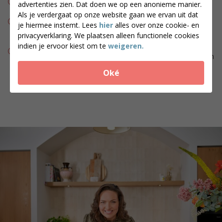
advertenties zien. Dat doen we op een anonieme manier.
weekmenu’s en recepten.
Als je verdergaat op onze website gaan we ervan uit dat
Werk aan jouw doelen met wekelijkse coaching en het
je hiermee instemt. Lees
hier
alles over onze cookie- en
aanleren van een nieuwe, gezonde levensstijl.
privacyverklaring. We plaatsen alleen functionele cookies
Na deze 4 weken bespreek je samen met je coach jouw
indien je ervoor kiest om te
weigeren.
resultaten: heb je je doel bereikt of wil je verdergaan? Je kunt
kiezen voor een op maat gemaakt vervolgtraject of doorgaan
met de gevarieerde weekboxen uit ons assortiment.
Oké