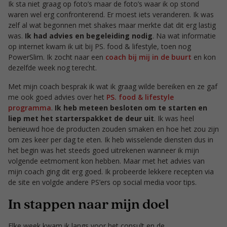
Ik sta niet graag op foto’s maar de foto’s waar ik op stond
waren wel erg confronterend. Er moest iets veranderen. Ik was
zelf al wat begonnen met shakes maar merkte dat dit erg lastig
was.
Ik had advies en begeleiding nodig
. Na wat informatie
op internet kwam ik uit bij PS. food & lifestyle, toen nog
PowerSlim. Ik zocht naar een
coach bij mij in de buurt
en kon
dezelfde week nog terecht.
Met mijn coach besprak ik wat ik graag wilde bereiken en ze gaf
me ook goed advies over het
PS. food & lifestyle
programma
.
Ik heb meteen besloten om te starten en
liep met het starterspakket de deur uit
. Ik was heel
benieuwd hoe de producten zouden smaken en hoe het zou zijn
om zes keer per dag te eten. Ik heb wisselende diensten dus in
het begin was het steeds goed uitrekenen wanneer ik mijn
volgende eetmoment kon hebben. Maar met het advies van
mijn coach ging dit erg goed. Ik probeerde lekkere recepten via
de site en volgde andere PS’ers op social media voor tips.
In stappen naar mijn doel
Elke week kwam ik langs voor het consult en de