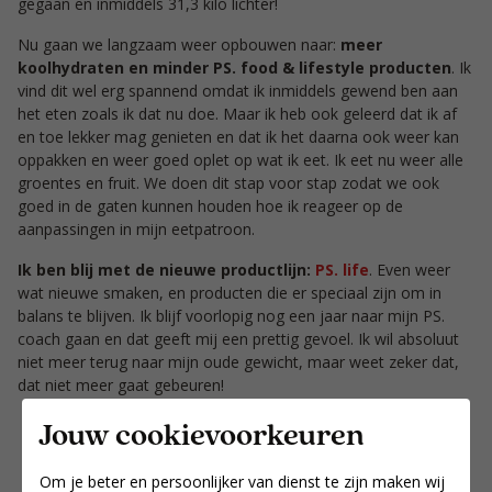
gegaan en inmiddels 31,3 kilo lichter!
Nu gaan we langzaam weer opbouwen naar:
meer
koolhydraten en minder PS. food & lifestyle producten
. Ik
vind dit wel erg spannend omdat ik inmiddels gewend ben aan
het eten zoals ik dat nu doe. Maar ik heb ook geleerd dat ik af
en toe lekker mag genieten en dat ik het daarna ook weer kan
oppakken en weer goed oplet op wat ik eet. Ik eet nu weer alle
groentes en fruit. We doen dit stap voor stap zodat we ook
goed in de gaten kunnen houden hoe ik reageer op de
aanpassingen in mijn eetpatroon.
Ik ben blij met de nieuwe productlijn:
PS. life
. Even weer
wat nieuwe smaken, en producten die er speciaal zijn om in
balans te blijven. Ik blijf voorlopig nog een jaar naar mijn PS.
coach gaan en dat geeft mij een prettig gevoel. Ik wil absoluut
niet meer terug naar mijn oude gewicht, maar weet zeker dat,
dat niet meer gaat gebeuren!
Jouw cookievoorkeuren
Om je beter en persoonlijker van dienst te zijn maken wij