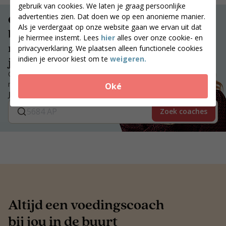
gebruik van cookies. We laten je graag persoonlijke
advertenties zien. Dat doen we op een anonieme manier.
Ontvang
Als je verdergaat op onze website gaan we ervan uit dat
begeleiding en
je hiermee instemt. Lees
hier
alles over onze cookie- en
motivatie die bij
privacyverklaring. We plaatsen alleen functionele cookies
indien je ervoor kiest om te
weigeren.
jou past.
Ontvang begeleiding en
motivatie die bij jou past.
Oké
Jouw postcode
Zoek coaches
Altijd een voedingscoach
bij jou in de buurt