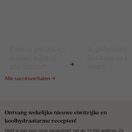
Scherp gesteld op
Ik gaf mezelf 
mezelf: bijna 19
één kans en st
kilo lichter*
weer!*
Alle succesverhalen
Ontvang wekelijks nieuwe eiwitrijke en
koolhydraatarme recepten!
Meld je aan voor onze nieuwsbrief, net als 15.000 anderen. Zo