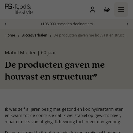
Naar
inhoud
gaan
‹
›
+108.000 tevreden deelnemers
Home
Succesverhalen
De producten gaven me houvast en structuur*
Mabel Mulder | 60 jaar
De producten gaven me
houvast en structuur*
Ik was zelf al jaren bezig met gezond en koolhydraatarm eten
en kwam tot de conclusie dat ik wel stabiel op gewicht bleef,
maar er niets van af ging. Ik bewoog toch meer dan genoeg.
Daarnaast merkte ik dat ik minder lekker in mijn vel begon te