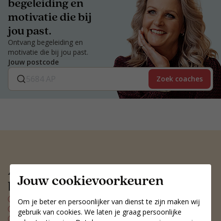
begeleiding en
motivatie die bij
jou past.
Ontvang begeleiding en
motivatie die bij jou past.
Jouw postcode
Zoek coaches
Altijd een voedingscoach
Jouw cookievoorkeuren
bij jou in de buurt
Persoonlijk voedingsplan
Om je beter en persoonlijker van dienst te zijn maken wij
Wekelijks contact met je coach
gebruik van cookies. We laten je graag persoonlijke
Blijvend resultaat