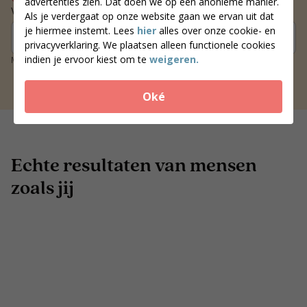
advertenties zien. Dat doen we op een anonieme manier.
Vind een coach bij jou in de buurt
Als je verdergaat op onze website gaan we ervan uit dat
je hiermee instemt. Lees
hier
alles over onze cookie- en
Zoek coaches
privacyverklaring. We plaatsen alleen functionele cookies
indien je ervoor kiest om te
weigeren.
Meer dan 250 locaties door heel Nederland
Oké
Echte resultaten van mensen
zoals jij