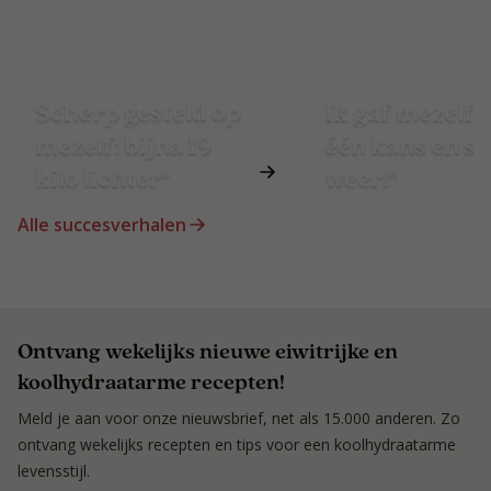
Scherp gesteld op
Ik gaf mezelf 
mezelf: bijna 19
één kans en st
kilo lichter*
weer!*
Alle succesverhalen
Ontvang wekelijks nieuwe eiwitrijke en
koolhydraatarme recepten!
Meld je aan voor onze nieuwsbrief, net als 15.000 anderen. Zo
ontvang wekelijks recepten en tips voor een koolhydraatarme
levensstijl.