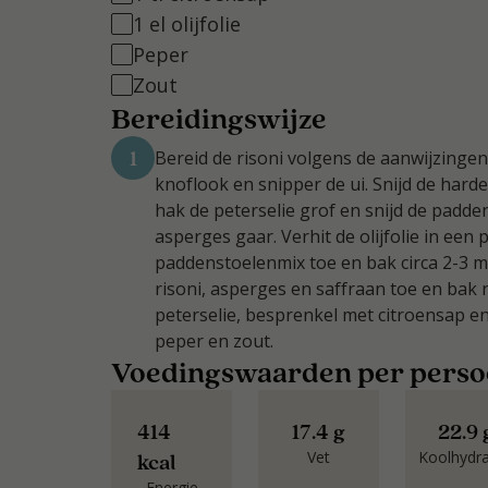
1 el olijfolie
Peper
Zout
Bereidingswijze
1
Bereid de risoni volgens de aanwijzinge
knoflook en snipper de ui. Snijd de har
hak de peterselie grof en snijd de padd
asperges gaar. Verhit de olijfolie in een 
paddenstoelenmix toe en bak circa 2-3 
risoni, asperges en saffraan toe en bak
peterselie, besprenkel met citroensap 
peper en zout.
Voedingswaarden per pers
414
17.4 g
22.9 
Vet
Koolhydr
kcal
Energie