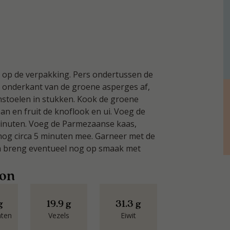
n op de verpakking. Pers ondertussen de
de onderkant van de groene asperges af,
enstoelen in stukken. Kook de groene
pan en fruit de knoflook en ui. Voeg de
minuten. Voeg de Parmezaanse kaas,
 nog circa 5 minuten mee. Garneer met de
en breng eventueel nog op smaak met
oon
g
19.9 g
31.3 g
aten
Vezels
Eiwit