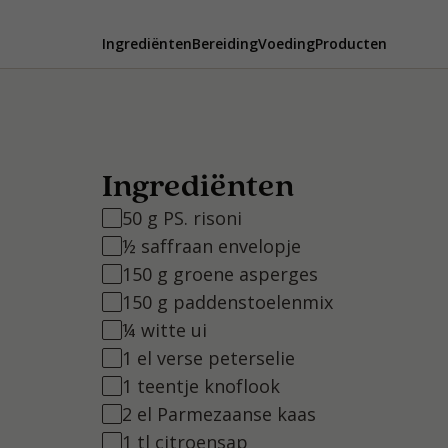
Ingrediënten
Bereiding
Voeding
Producten
Ingrediënten
50 g PS. risoni
½ saffraan envelopje
150 g groene asperges
150 g paddenstoelenmix
¼ witte ui
1 el verse peterselie
1 teentje knoflook
2 el Parmezaanse kaas
1 tl citroensap