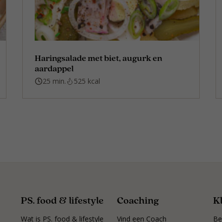
Haringsalade met biet, augurk en
aardappel
25 min.
525 kcal
PS. food & lifestyle
Coaching
K
Wat is PS. food & lifestyle
Vind een Coach
Be