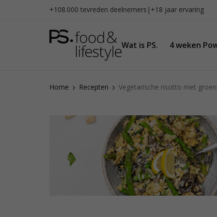
Naar
+108.000 tevreden deelnemers
|
+18 jaar ervaring
inhoud
gaan
Wat is PS.
4 weken Pow
Home
Recepten
Vegetarische risotto met groe