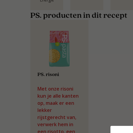
PS. producten in dit recept
PS. risoni
Met onze risoni
kun je alle kanten
op, maak er een
lekker
rijstgerecht van,
verwerk hem in
een risotto, een