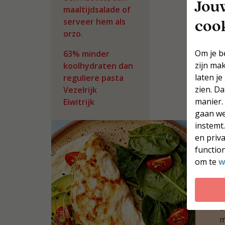
Jou
maaltijdsalade of
coo
serveer hem als
orzo.
Om je b
63% minder
zijn ma
koolhydraten dan
laten je
reguliere pasta
zien. D
Vezelrijk
manier.
Eiwitrijk
gaan we
instemt
en priv
function
om te
w
W
k
D
m