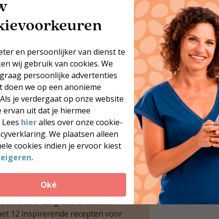
w
kievoorkeuren
eter en persoonlijker van dienst te
ken wij gebruik van cookies. We
 graag persoonlijke advertenties
at doen we op een anonieme
 Als je verdergaat op onze website
 ervan uit dat je hiermee
. Lees
hier
alles over onze cookie-
acyverklaring. We plaatsen alleen
12x koolhydraatarme
ele cookies indien je ervoor kiest
eigeren.
recepten
il je meer heerlijke,
Oké
oolhydraatarme recepten?
ownload onze gratis brochure
et 12 inspirerende recepten voor