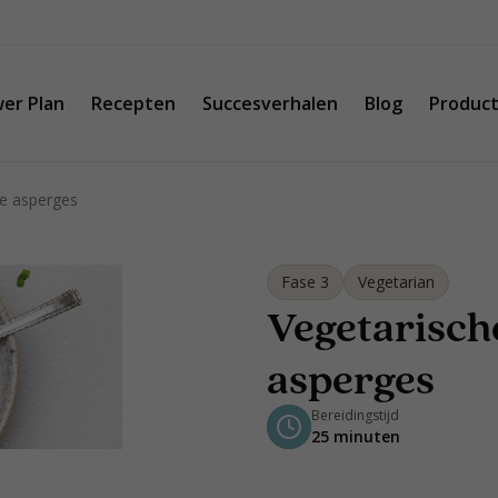
er Plan
Recepten
Succesverhalen
Blog
Produc
ne asperges
Fase 3
Vegetarian
Vegetarisch
asperges
Bereidingstijd
25 minuten