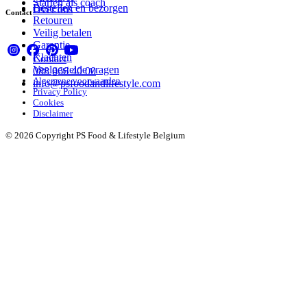
Starten als coach
Bestellen en bezorgen
Over ons
Contact
Retouren
Veilig betalen
Garantie
Klachten
Contact
Veelgestelde vragen
088 066 40 00
Algemene voorwaarden
info@psfoodandlifestyle.com
Privacy Policy
Cookies
Disclaimer
© 2026 Copyright PS Food & Lifestyle Belgium