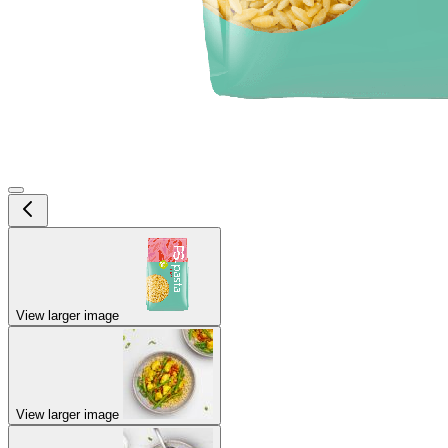
View larger image
View larger image