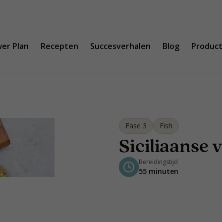
er Plan
Recepten
Succesverhalen
Blog
Produc
Fase 3
Fish
Siciliaanse 
Bereidingstijd
55 minuten