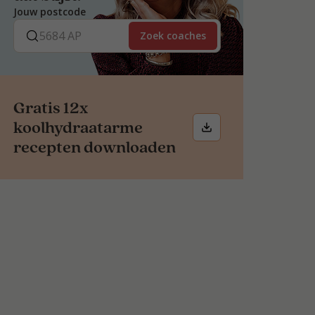
Jouw postcode
Zoek coaches
Gratis 12x
koolhydraatarme
recepten downloaden