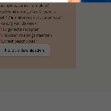
oolhydraatarme recepten?
ownload onze gratis brochure
et 12 inspirerende recepten voor
lke dag van de week.
12 geteste recepten
Inclusief voedingswaarden
Direct beschikbaar
Gratis downloaden