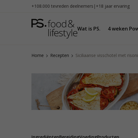
Naar
+108.000 tevreden deelnemers
|
+18 jaar ervaring
inhoud
gaan
Wat is PS.
4 weken Pow
Home
Recepten
Siciliaanse visschotel met risoni
Ingrediënten
Bereiding
Voeding
Producten