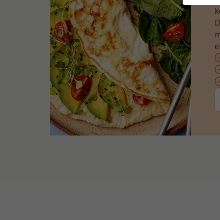
k
D
m
e