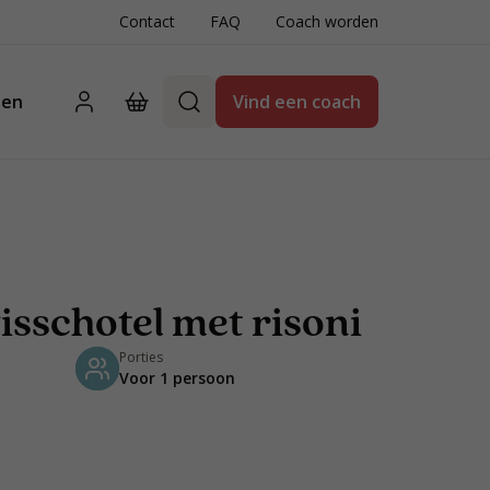
Contact
FAQ
Coach worden
ten
Vind een coach
visschotel met risoni
Porties
Voor 1 persoon