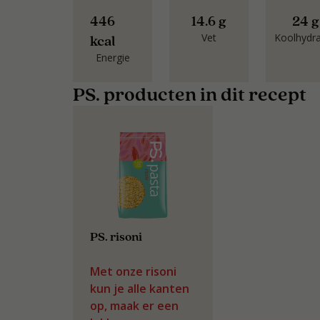
446
14.6 g
24 g
Vet
Koolhydr
kcal
Energie
PS. producten in dit recept
PS. risoni
Met onze risoni
kun je alle kanten
op, maak er een