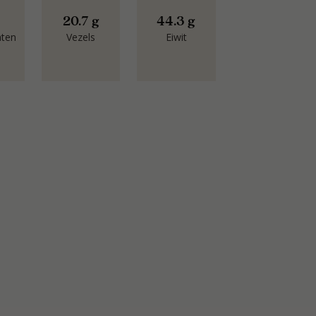
20.7 g
44.3 g
aten
Vezels
Eiwit