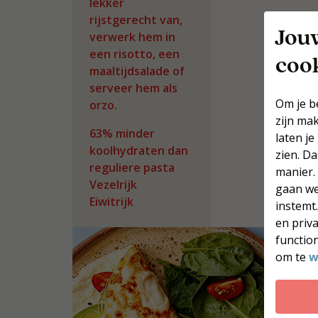
lekker
rijstgerecht van,
Jou
verwerk hem in
een risotto, een
coo
maaltijdsalade of
serveer hem als
Om je b
orzo.
zijn ma
63% minder
laten je
koolhydraten dan
zien. D
reguliere pasta
manier.
Vezelrijk
gaan we
Eiwitrijk
instemt
en priv
function
om te
w
W