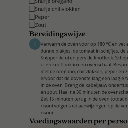
Snufje oregano
Snufje chilivlokken
Peper
Zout
Bereidingswijze
1
Verwarm de oven voor op 180 °C en vet e
dunne plakjes, de tomaat in schijfjes, de a
Snipper de ui en pers de knoflook. Schep 
ui en knoflook in een ovenschaal. Bespre
met de oregano, chilivlokken, peper en z
ervoor dat de bovenste laag een laagje 
in de oven. Breng de kabeljauw ondertu
en zout. Haal na 30 minuten de ovenschaa
Zet 15 minuten terug in de oven totdat d
risoni volgens de aanwijzingen op de ver
risoni.
Voedingswaarden per pers