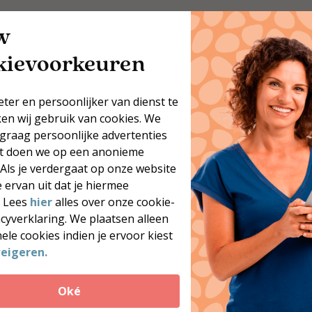
w
kievoorkeuren
eter en persoonlijker van dienst te
ken wij gebruik van cookies. We
 graag persoonlijke advertenties
at doen we op een anonieme
 Als je verdergaat op onze website
 ervan uit dat je hiermee
. Lees
hier
alles over onze cookie-
acyverklaring. We plaatsen alleen
ele cookies indien je ervoor kiest
eigeren.
12x koolhydraatarme
recepten
Oké
il je meer heerlijke,