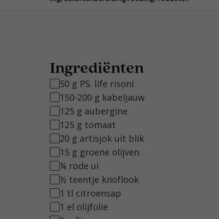
Ingrediënten
50 g PS. life risoni
150-200 g kabeljauw
125 g aubergine
125 g tomaat
20 g artisjok uit blik
15 g groene olijven
¼ rode ui
½ teentje knoflook
1 tl citroensap
1 el olijfolie