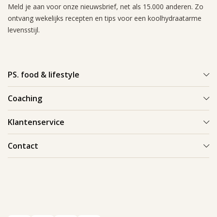
Meld je aan voor onze nieuwsbrief, net als 15.000 anderen. Zo
ontvang wekelijks recepten en tips voor een koolhydraatarme
levensstijl.
PS. food & lifestyle
Wat is PS. food & lifestyle
Coaching
Power Plan
Vind een Coach
Klantenservice
Re-boost pakket
Succesverhalen
Koolhydraatarme recepten
Bestellen en bezorgen
Contact
Blog & Tips
Producten
Retouren
Starten als coach
Contact
PS. food & lifestyle app
Veilig betalen
088 066 40 00
Vacatures
Garantie
info@psfoodandlifestyle.com
Over ons
Klachten
Veelgestelde vragen