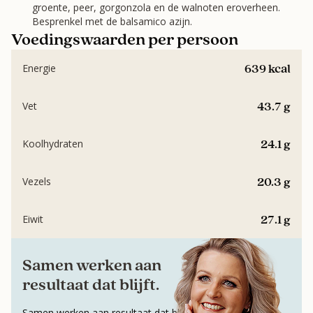
groente, peer, gorgonzola en de walnoten eroverheen.
Besprenkel met de balsamico azijn.
Voedingswaarden per persoon
639 kcal
Energie
43.7 g
Vet
24.1 g
Koolhydraten
20.3 g
Vezels
27.1 g
Eiwit
Samen werken aan
resultaat dat blijft.
Samen werken aan resultaat dat blijft.