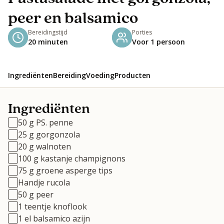
peer en balsamico
Bereidingstijd
Porties
20 minuten
Voor 1 persoon
Ingrediënten
Bereiding
Voeding
Producten
Ingrediënten
50 g PS. penne
25 g gorgonzola
20 g walnoten
100 g kastanje champignons
75 g groene asperge tips
Handje rucola
50 g peer
1 teentje knoflook
1 el balsamico azijn