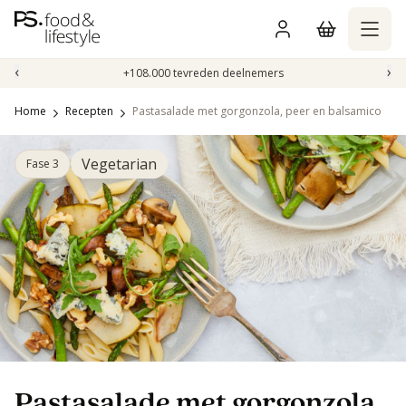
Naar
inhoud
gaan
‹
›
+108.000 tevreden deelnemers
Home
Recepten
Pastasalade met gorgonzola, peer en balsamico
Vegetarian
Fase 3
Pastasalade met gorgonzola,