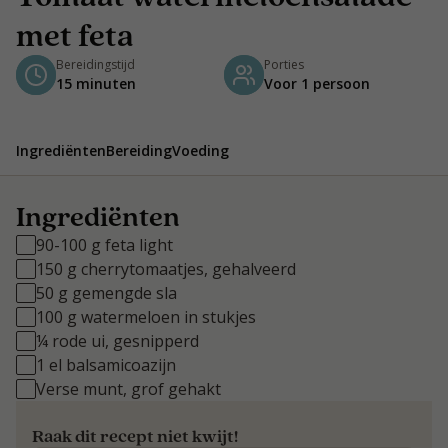
met feta
Bereidingstijd
Porties
15 minuten
Voor 1 persoon
Ingrediënten
Bereiding
Voeding
Ingrediënten
90-100 g feta light
150 g cherrytomaatjes, gehalveerd
50 g gemengde sla
100 g watermeloen in stukjes
¼ rode ui, gesnipperd
1 el balsamicoazijn
Verse munt, grof gehakt
Raak dit recept niet kwijt!