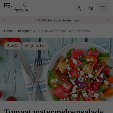
Naar
inhoud
gaan
‹
›
+108.000 tevreden deelnemers
Home
Recepten
Tomaat watermeloensalade met feta
Vegetarian
Fase 2A
Tomaat watermeloensalade