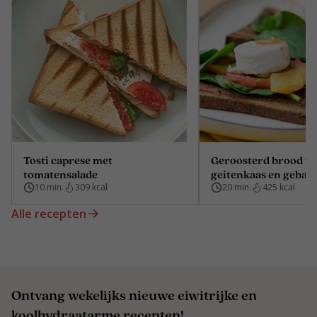
Tosti caprese met
Geroosterd brood m
tomatensalade
geitenkaas en gebak
10 min.
309 kcal
20 min.
425 kcal
Alle recepten
Ontvang wekelijks nieuwe eiwitrijke en
koolhydraatarme recepten!