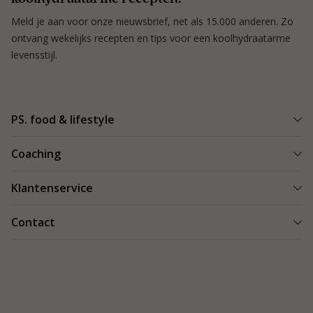
Meld je aan voor onze nieuwsbrief, net als 15.000 anderen. Zo
ontvang wekelijks recepten en tips voor een koolhydraatarme
levensstijl.
PS. food & lifestyle
Wat is PS. food & lifestyle
Coaching
Power Plan
Vind een Coach
Klantenservice
Re-boost pakket
Succesverhalen
Koolhydraatarme recepten
Bestellen en bezorgen
Contact
Blog & Tips
Producten
Retouren
Starten als coach
Contact
PS. food & lifestyle app
Veilig betalen
088 066 40 00
Vacatures
Garantie
info@psfoodandlifestyle.com
Over ons
Klachten