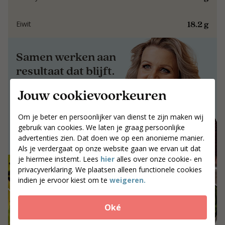
18.2 g
Eiwit
Samen werken aan
resultaat dat blijft.
Jouw cookievoorkeuren
Samen werken aan resultaat dat blijft.
Jouw postcode
Om je beter en persoonlijker van dienst te zijn maken wij
Zoek coaches
gebruik van cookies. We laten je graag persoonlijke
advertenties zien. Dat doen we op een anonieme manier.
Als je verdergaat op onze website gaan we ervan uit dat
je hiermee instemt. Lees
hier
alles over onze cookie- en
privacyverklaring. We plaatsen alleen functionele cookies
indien je ervoor kiest om te
weigeren.
Oké