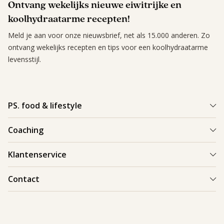
Ontvang wekelijks nieuwe eiwitrijke en
koolhydraatarme recepten!
Meld je aan voor onze nieuwsbrief, net als 15.000 anderen. Zo
ontvang wekelijks recepten en tips voor een koolhydraatarme
levensstijl.
PS. food & lifestyle
Wat is PS. food & lifestyle
Coaching
Power Plan
Vind een Coach
Klantenservice
Re-boost pakket
Succesverhalen
Koolhydraatarme recepten
Bestellen en bezorgen
Contact
Blog & Tips
Producten
Retouren
Starten als coach
Contact
PS. food & lifestyle app
Veilig betalen
088 066 40 00
Vacatures
Garantie