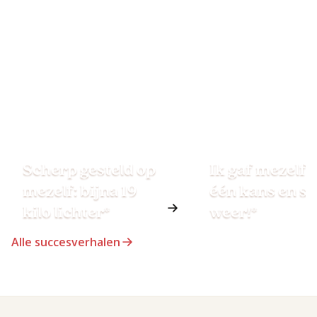
Scherp gesteld op
Ik gaf mezelf 
mezelf: bijna 19
één kans en st
kilo lichter*
weer!*
Alle succesverhalen