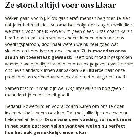
Ze stond altijd voor ons klaar
Weken gaan voorbij, kilo’s gaan eraf, mensen beginnen te zien
dat je er beter uit ziet. Automatisch volgt de vraag op welk dieet
we staan. Voor ons is PowerSlim geen dieet. Onze coach Karen
heeft ons laten inzien wat we anders kunnen doen met ons
voedingspatroon, door haar weten we nu heel goed wat
slechter en beter is voor ons lichaam.
Zij is maanden onze
steun en toeverlaat geweest
. Heeft ons moed ingesproken
wanneer we een dipje hadden en ons tips gegeven over hoe we
ons leven anders kunnen aanpakken. Ze luisterde naar onze
problemen en stond daar steeds klaar met haar goede raad.
Samen met mijn man zijn we 37kg afgevallen in nog geen 4
maanden tijd en dat voelt goed!
Bedankt PowerSlim en vooral coach Karen om ons te doen
inzien dat het anders ook kan. Dat met jullie tips ons leven nu
helemaal anders is!
Onze visie over voeding zal nooit meer
in het oude patroon vallen want we weten nu perfect
hoe het ook gemakkelijk anders kan
.