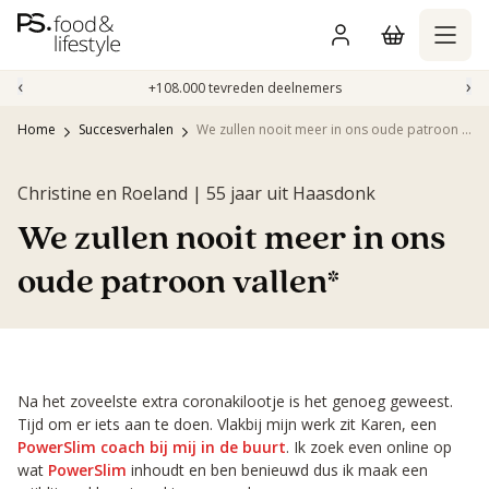
Naar
inhoud
gaan
‹
›
+108.000 tevreden deelnemers
Home
Succesverhalen
We zullen nooit meer in ons oude patroon vallen*
Christine en Roeland | 55 jaar uit Haasdonk
We zullen nooit meer in ons
oude patroon vallen*
Na het zoveelste extra coronakilootje is het genoeg geweest.
Tijd om er iets aan te doen. Vlakbij mijn werk zit Karen, een
PowerSlim coach bij mij in de buurt
. Ik zoek even online op
wat
PowerSlim
inhoudt en ben benieuwd dus ik maak een