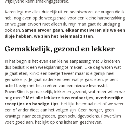
vrijblijvend kennismakingsgesprek.
Karen legt me alles duidelijk uit en beantwoordt de vragen die ik
heb, nog even op de weegschaal voor een kleine hartverzakking
en we gaan ervoor! Niet alleen ik, mijn man gaat de uitdaging
ook aan.
Samen ervoor gaan, elkaar motiveren als we een
dipje hebben, we zien het helemaal zitten
.
Gemakkelijk, gezond en lekker
In het begin is het even een kleine aanpassing met 3 kinderen
dus besluit ik een weekplanning te maken. Elke dag weten wat
je gaat eten, klinkt een beetje ‘teveel’ maar is eigenlijk heel
gemakkelijk. Je gaat nadenken over wat je gaat eten, je bent
actief bezig met het creëren van een nieuwe levensstijl.
PowerSlim is gemakkelijk, lekker en gezond, wat meer willen we
nog meer?
Met alle lekkere tussendoortjes, overheerlijke
receptjes en handige tips
. Het lijkt helemaal niet of we weer
een of ander dieet aan het volgen zijn. Geen honger, geen
‘cravings’ naar zoetigheden, geen schuldgevoelens. PowerSlim
voelt goed aan, het lijkt op ons lichaam geschreven.