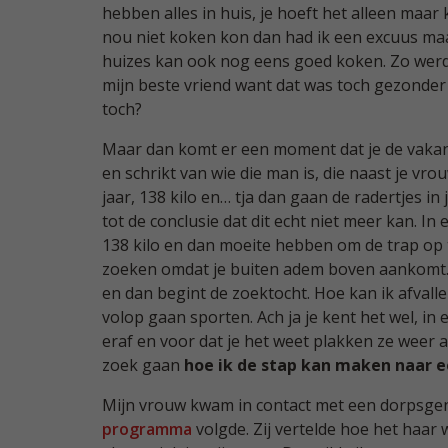
hebben alles in huis, je hoeft het alleen maar k
nou niet koken kon dan had ik een excuus ma
huizes kan ook nog eens goed koken. Zo werd 
mijn beste vriend want dat was toch gezonder d
toch?
Maar dan komt er een moment dat je de vakant
en schrikt van wie die man is, die naast je vro
jaar, 138 kilo en… tja dan gaan de radertjes in
tot de conclusie dat dit echt niet meer kan. In
138 kilo en dan moeite hebben om de trap op 
zoeken omdat je buiten adem boven aankomt. 
en dan begint de zoektocht. Hoe kan ik afvallen
volop gaan sporten. Ach ja je kent het wel, in
eraf en voor dat je het weet plakken ze weer aan 
zoek gaan
hoe ik de stap kan maken naar e
Mijn vrouw kwam in contact met een dorpsge
programma
volgde. Zij vertelde hoe het haar