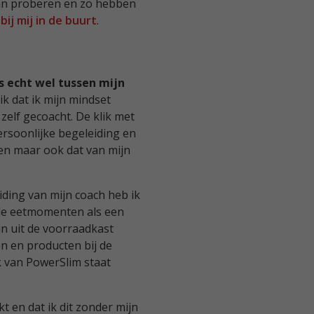
gaan proberen en zo hebben
ij mij in de buurt
.
s echt wel tussen mijn
k dat ik mijn mindset
elf gecoacht. De klik met
ersoonlijke begeleiding en
ven maar ook dat van mijn
ing van mijn coach heb ik
 de eetmomenten als een
ijn uit de voorraadkast
 en producten bij de
k van PowerSlim staat
t en dat ik dit zonder mijn