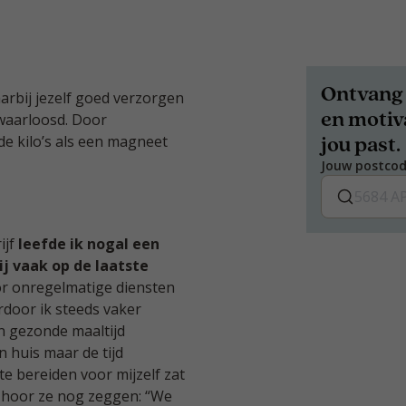
Ontvang 
waarbij jezelf goed verzorgen
en motiva
rwaarloosd. Door
jou past.
e kilo’s als een magneet
Jouw postco
ijf
leefde ik nogal een
j vaak op de laatste
or onregelmatige diensten
rdoor ik steeds vaker
en gezonde maaltijd
n huis maar de tijd
e bereiden voor mijzelf zat
Ik hoor ze nog zeggen: “We