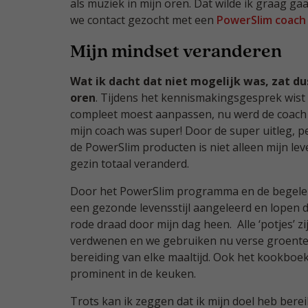
als muziek in mijn oren. Dat wilde ik graag 
we contact gezocht met een
PowerSlim coach b
Mijn mindset veranderen
Wat ik dacht dat niet mogelijk was, zat du
oren
. Tijdens het kennismakingsgesprek wist i
compleet moest aanpassen, nu werd de coach z
mijn coach was super! Door de super uitleg, p
de PowerSlim producten is niet alleen mijn le
gezin totaal veranderd.
Door het PowerSlim programma en de begeleid
een gezonde levensstijl aangeleerd en lopen
rode draad door mijn dag heen. Alle ‘potjes’ z
verdwenen en we gebruiken nu verse groenten
bereiding van elke maaltijd. Ook het kookboe
prominent in de keuken.
Trots kan ik zeggen dat ik mijn doel heb bereik