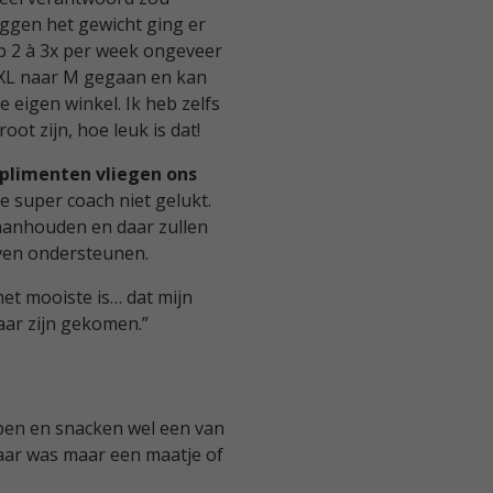
zeggen het gewicht ging er
op 2 à 3x per week ongeveer
n XL naar M gegaan en kan
 eigen winkel. Ik heb zelfs
ot zijn, hoe leuk is dat!
mplime
nten vliegen ons
e super coach niet gelukt.
 aanhouden en daar zullen
jven ondersteunen.
et mooiste is… dat mijn
lkaar zijn gekomen.”
noepen en snacken wel een van
waar was maar een maatje of