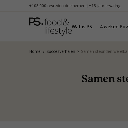
Naar
+108.000 tevreden deelnemers
|
+18 jaar ervaring
inhoud
gaan
Wat is PS.
4 weken Pow
Home
Succesverhalen
Samen steunden we elkaa
Samen ste