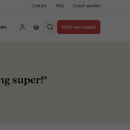
Contact
FAQ
Coach worden
ten
Vind een coach
ng super!*