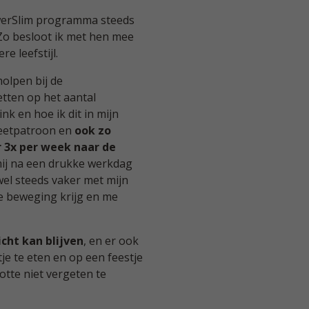
owerSlim programma steeds
 Zo besloot ik met hen mee
e leefstijl.
olpen bij de
etten op het aantal
k en hoe ik dit in mijn
 eetpatroon en
ook zo
r 3x per week naar de
mij na een drukke werkdag
wel steeds vaker met mijn
e beweging krijg en me
icht kan blijven
, en er ook
je te eten en op een feestje
otte niet vergeten te