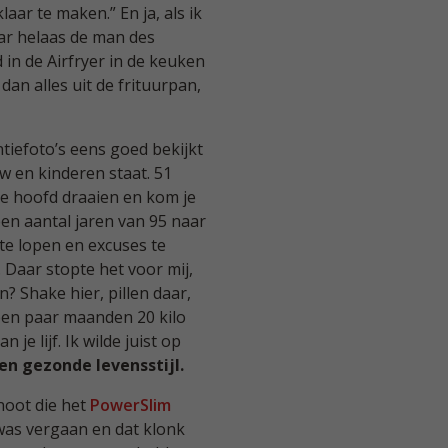
laar te maken.” En ja, als ik
ar helaas de man des
in de Airfryer in de keuken
an alles uit de frituurpan,
iefoto’s eens goed bekijkt
uw en kinderen staat. 51
 je hoofd draaien en kom je
 een aantal jaren van 95 naar
te lopen en excuses te
Daar stopte het voor mij,
? Shake hier, pillen daar,
 een paar maanden 20 kilo
je lijf. Ik wilde juist op
en gezonde levensstijl.
noot die het
PowerSlim
 was vergaan en dat klonk