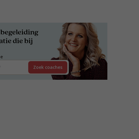
begeleiding
tie die bij
de
Zoek coaches