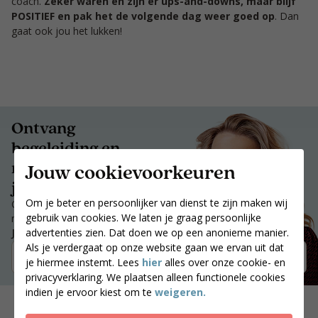
coach.
Zeker waren en zijn er ups-and-downs, maar blijf
POSITIEF en pak het de volgende dag weer goed op
. Dan
gaat ook jou het lukken!
Ontvang
begeleiding en
motivatie die bij
Jouw cookievoorkeuren
jou past.
Om je beter en persoonlijker van dienst te zijn maken wij
Ontvang begeleiding en
gebruik van cookies. We laten je graag persoonlijke
motivatie die bij jou past.
advertenties zien. Dat doen we op een anonieme manier.
Jouw postcode
Als je verdergaat op onze website gaan we ervan uit dat
Zoek coaches
je hiermee instemt. Lees
hier
alles over onze cookie- en
privacyverklaring. We plaatsen alleen functionele cookies
indien je ervoor kiest om te
weigeren.