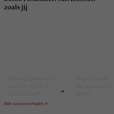
zoals jij
Scherp gesteld op
Ik gaf mezelf 
mezelf: bijna 19
één kans en st
kilo lichter*
weer!*
Alle succesverhalen