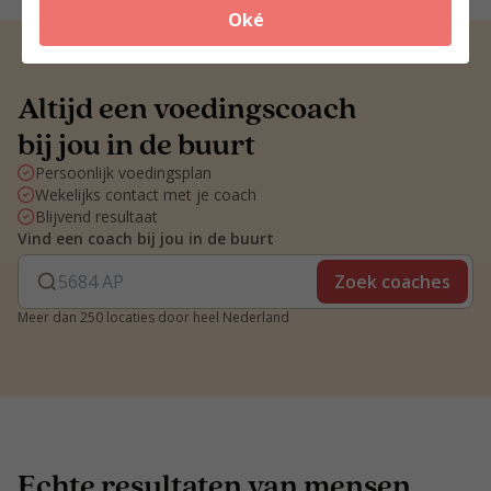
Oké
Altijd een voedingscoach
bij jou in de buurt
Persoonlijk voedingsplan
Wekelijks contact met je coach
Blijvend resultaat
Vind een coach bij jou in de buurt
Zoek coaches
Meer dan 250 locaties door heel Nederland
Echte resultaten van mensen