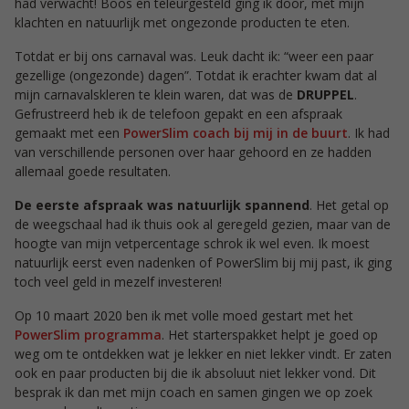
had verwacht! Boos en teleurgesteld ging ik door, met mijn
klachten en natuurlijk met ongezonde producten te eten.
Totdat er bij ons carnaval was. Leuk dacht ik: “weer een paar
gezellige (ongezonde) dagen”. Totdat ik erachter kwam dat al
mijn carnavalskleren te klein waren, dat was de
DRUPPEL
.
Gefrustreerd heb ik de telefoon gepakt en een afspraak
gemaakt met een
PowerSlim coach bij mij in de buurt
. Ik had
van verschillende personen over haar gehoord en ze hadden
allemaal goede resultaten.
De eerste afspraak was natuurlijk spannend
. Het getal op
de weegschaal had ik thuis ook al geregeld gezien, maar van de
hoogte van mijn vetpercentage schrok ik wel even. Ik moest
natuurlijk eerst even nadenken of PowerSlim bij mij past, ik ging
toch veel geld in mezelf investeren!
Op 10 maart 2020 ben ik met volle moed gestart met het
PowerSlim programma
. Het starterspakket helpt je goed op
weg om te ontdekken wat je lekker en niet lekker vindt. Er zaten
ook en paar producten bij die ik absoluut niet lekker vond. Dit
besprak ik dan met mijn coach en samen gingen we op zoek