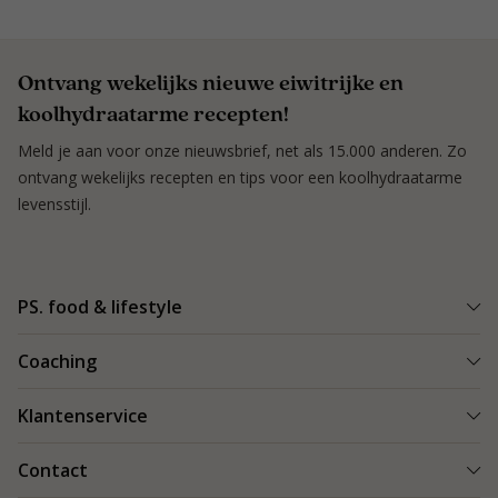
Ontvang wekelijks nieuwe eiwitrijke en
koolhydraatarme recepten!
Meld je aan voor onze nieuwsbrief, net als 15.000 anderen. Zo
ontvang wekelijks recepten en tips voor een koolhydraatarme
levensstijl.
PS. food & lifestyle
Wat is PS. food & lifestyle
Coaching
Power Plan
Vind een Coach
Klantenservice
Re-boost pakket
Succesverhalen
Koolhydraatarme recepten
Bestellen en bezorgen
Contact
Blog & Tips
Producten
Retouren