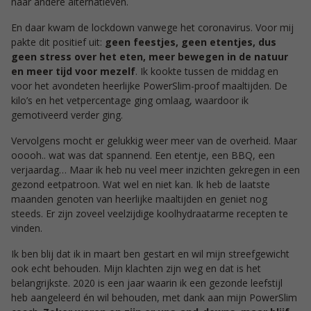
naar andere alternatieven.
En daar kwam de lockdown vanwege het coronavirus. Voor mij
pakte dit positief uit:
geen feestjes, geen etentjes, dus
geen stress over het eten, meer bewegen in de natuur
en meer tijd voor mezelf
. Ik kookte tussen de middag en
voor het avondeten heerlijke PowerSlim-proof maaltijden. De
kilo’s en het vetpercentage ging omlaag, waardoor ik
gemotiveerd verder ging.
Vervolgens mocht er gelukkig weer meer van de overheid. Maar
ooooh.. wat was dat spannend. Een etentje, een BBQ, een
verjaardag… Maar ik heb nu veel meer inzichten gekregen in een
gezond eetpatroon. Wat wel en niet kan. Ik heb de laatste
maanden genoten van heerlijke maaltijden en geniet nog
steeds. Er zijn zoveel veelzijdige koolhydraatarme recepten te
vinden.
Ik ben blij dat ik in maart ben gestart en wil mijn streefgewicht
ook echt behouden. Mijn klachten zijn weg en dat is het
belangrijkste. 2020 is een jaar waarin ik een gezonde leefstijl
heb aangeleerd én wil behouden, met dank aan mijn PowerSlim