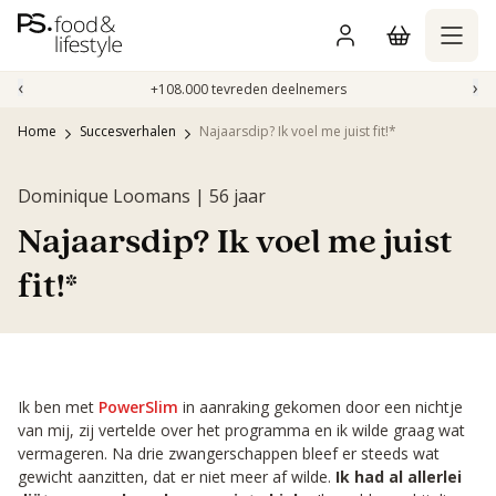
Naar
inhoud
gaan
‹
›
+108.000 tevreden deelnemers
Home
Succesverhalen
Najaarsdip? Ik voel me juist fit!*
Dominique Loomans | 56 jaar
Najaarsdip? Ik voel me juist
fit!*
Ik ben met
PowerSlim
in aanraking gekomen door een nichtje
van mij, zij vertelde over het programma en ik wilde graag wat
vermageren. Na drie zwangerschappen bleef er steeds wat
gewicht aanzitten, dat er niet meer af wilde.
Ik had al allerlei