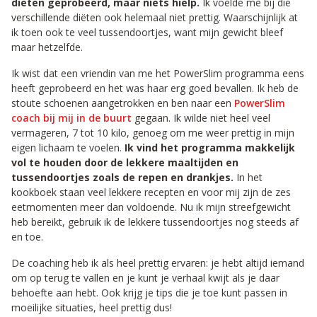
diëten geprobeerd, maar niets hielp.
Ik voelde me bij die
verschillende diëten ook helemaal niet prettig. Waarschijnlijk at
ik toen ook te veel tussendoortjes, want mijn gewicht bleef
maar hetzelfde.
Ik wist dat een vriendin van me het PowerSlim programma eens
heeft geprobeerd en het was haar erg goed bevallen. Ik heb de
stoute schoenen aangetrokken en ben naar een
PowerSlim
coach bij mij in de buurt
gegaan. Ik wilde niet heel veel
vermageren, 7 tot 10 kilo, genoeg om me weer prettig in mijn
eigen lichaam te voelen.
Ik vind het programma makkelijk
vol te houden door de lekkere maaltijden en
tussendoortjes zoals de repen en drankjes.
In het
kookboek staan veel lekkere recepten en voor mij zijn de zes
eetmomenten meer dan voldoende. Nu ik mijn streefgewicht
heb bereikt, gebruik ik de lekkere tussendoortjes nog steeds af
en toe.
De coaching heb ik als heel prettig ervaren: je hebt altijd iemand
om op terug te vallen en je kunt je verhaal kwijt als je daar
behoefte aan hebt. Ook krijg je tips die je toe kunt passen in
moeilijke situaties, heel prettig dus!