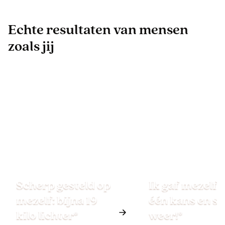
Echte resultaten van mensen
zoals jij
Scherp gesteld op
Ik gaf mezelf 
mezelf: bijna 19
één kans en st
kilo lichter*
weer!*