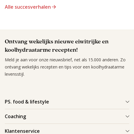
Alle succesverhalen
Ontvang wekelijks nieuwe eiwitrijke en
koolhydraatarme recepten!
Meld je aan voor onze nieuwsbrief, net als 15.000 anderen. Zo
ontvang wekelijks recepten en tips voor een koolhydraatarme
levensstijl.
PS. food & lifestyle
Wat is PS. food & lifestyle
Coaching
Power Plan
Vind een Coach
Klantenservice
Re-boost pakket