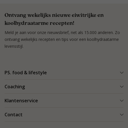
Ontvang wekelijks nieuwe eiwitrijke en
koolhydraatarme recepten!
Meld je aan voor onze nieuwsbrief, net als 15.000 anderen. Zo
ontvang wekelijks recepten en tips voor een koolhydraatarme
levensstijl.
PS. food & lifestyle
Wat is PS. food & lifestyle
Coaching
Power Plan
Vind een Coach
Klantenservice
Re-boost pakket
Succesverhalen
Koolhydraatarme recepten
Bestellen en bezorgen
Contact
Blog & Tips
Producten
Retouren
Starten als coach
Contact
PS. food & lifestyle app