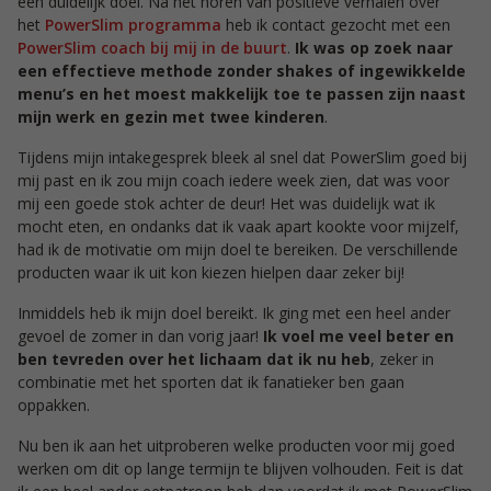
een duidelijk doel. Na het horen van positieve verhalen over
het
PowerSlim programma
heb ik contact gezocht met een
PowerSlim coach bij mij in de buurt
.
Ik was op zoek naar
een effectieve methode zonder shakes of ingewikkelde
menu’s en het moest makkelijk toe te passen zijn naast
mijn werk en gezin met twee kinderen
.
Tijdens mijn intakegesprek bleek al snel dat PowerSlim goed bij
mij past en ik zou mijn coach iedere week zien, dat was voor
mij een goede stok achter de deur! Het was duidelijk wat ik
mocht eten, en ondanks dat ik vaak apart kookte voor mijzelf,
had ik de motivatie om mijn doel te bereiken. De verschillende
producten waar ik uit kon kiezen hielpen daar zeker bij!
Inmiddels heb ik mijn doel bereikt. Ik ging met een heel ander
gevoel de zomer in dan vorig jaar!
Ik voel me veel beter en
ben tevreden over het lichaam dat ik nu heb
, zeker in
combinatie met het sporten dat ik fanatieker ben gaan
oppakken.
Nu ben ik aan het uitproberen welke producten voor mij goed
werken om dit op lange termijn te blijven volhouden. Feit is dat