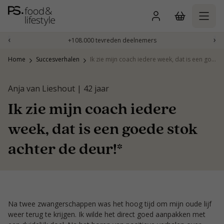
Naar
inhoud
gaan
‹
›
+108.000 tevreden deelnemers
Home
Succesverhalen
Ik zie mijn coach iedere week, dat is een goede stok achter de deur!*
Anja van Lieshout | 42 jaar
Ik zie mijn coach iedere
week, dat is een goede stok
achter de deur!*
Na twee zwangerschappen was het hoog tijd om mijn oude lijf
weer terug te krijgen. Ik wilde het direct goed aanpakken met