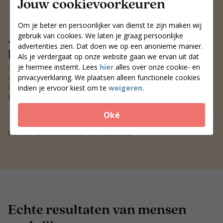
Jouw cookievoorkeuren
Om je beter en persoonlijker van dienst te zijn maken wij
Altijd een voedingscoach
gebruik van cookies. We laten je graag persoonlijke
advertenties zien. Dat doen we op een anonieme manier.
bij jou in de buurt
Als je verdergaat op onze website gaan we ervan uit dat
je hiermee instemt. Lees
hier
alles over onze cookie- en
Persoonlijk voedingsplan
privacyverklaring. We plaatsen alleen functionele cookies
Wekelijks contact met je coach
Blijvend resultaat
indien je ervoor kiest om te
weigeren.
Vind een coach bij jou in de buurt
Oké
Zoek coaches
Meer dan 250 locaties door heel Nederland
Echte resultaten van mensen