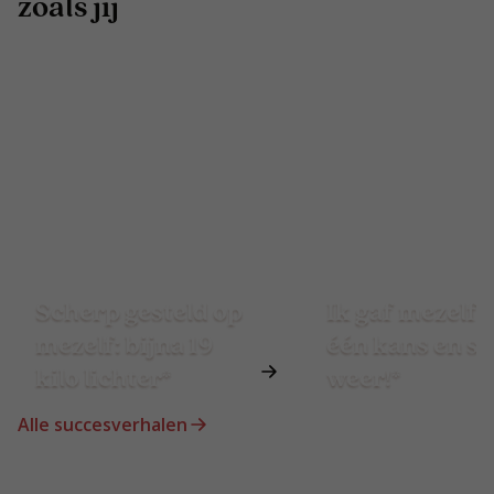
zoals jij
Scherp gesteld op
Ik gaf mezelf 
mezelf: bijna 19
één kans en st
kilo lichter*
weer!*
Alle succesverhalen