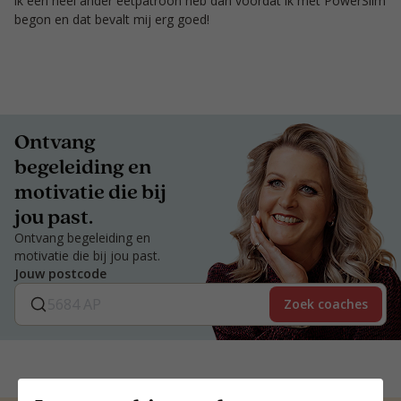
ik een heel ander eetpatroon heb dan voordat ik met PowerSlim
begon en dat bevalt mij erg goed!
Ontvang
begeleiding en
motivatie die bij
jou past.
Ontvang begeleiding en
motivatie die bij jou past.
Jouw postcode
Zoek coaches