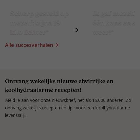
Scherp gesteld op
Ik gaf mezelf 
mezelf: bijna 19
één kans en st
kilo lichter*
weer!*
Alle succesverhalen
Ontvang wekelijks nieuwe eiwitrijke en
koolhydraatarme recepten!
Meld je aan voor onze nieuwsbrief, net als 15.000 anderen. Zo
ontvang wekelijks recepten en tips voor een koolhydraatarme
levensstijl.