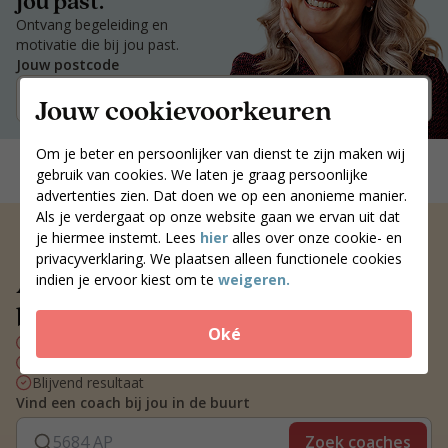
jou past.
Ontvang begeleiding en
motivatie die bij jou past.
Jouw postcode
Zoek coaches
Jouw cookievoorkeuren
Om je beter en persoonlijker van dienst te zijn maken wij
gebruik van cookies. We laten je graag persoonlijke
advertenties zien. Dat doen we op een anonieme manier.
Als je verdergaat op onze website gaan we ervan uit dat
je hiermee instemt. Lees
hier
alles over onze cookie- en
privacyverklaring. We plaatsen alleen functionele cookies
Altijd een voedingscoach
indien je ervoor kiest om te
weigeren.
bij jou in de buurt
Oké
Persoonlijk voedingsplan
Wekelijks contact met je coach
Blijvend resultaat
Vind een coach bij jou in de buurt
Zoek coaches