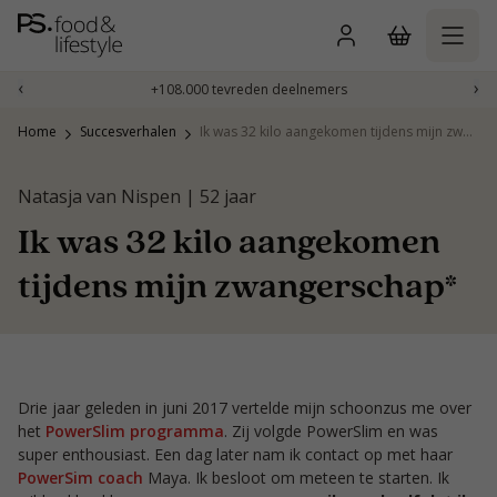
Naar
inhoud
gaan
‹
›
+108.000 tevreden deelnemers
Home
Succesverhalen
Ik was 32 kilo aangekomen tijdens mijn zwangerschap*
Natasja van Nispen | 52 jaar
Ik was 32 kilo aangekomen
tijdens mijn zwangerschap*
Drie jaar geleden in juni 2017 vertelde mijn schoonzus me over
het
PowerSlim programma
. Zij volgde PowerSlim en was
super enthousiast. Een dag later nam ik contact op met haar
PowerSim coach
Maya. Ik besloot om meteen te starten. Ik