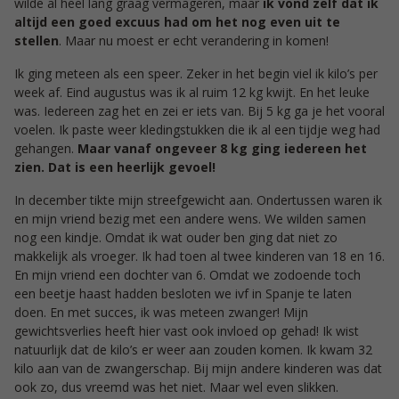
wilde al heel lang graag vermageren, maar
ik vond zelf dat ik
altijd een goed excuus had om het nog even uit te
stellen
. Maar nu moest er echt verandering in komen!
Ik ging meteen als een speer. Zeker in het begin viel ik kilo’s per
week af. Eind augustus was ik al ruim 12 kg kwijt. En het leuke
was. Iedereen zag het en zei er iets van. Bij 5 kg ga je het vooral
voelen. Ik paste weer kledingstukken die ik al een tijdje weg had
gehangen.
Maar vanaf ongeveer 8 kg ging iedereen het
zien. Dat is een heerlijk gevoel!
In december tikte mijn streefgewicht aan. Ondertussen waren ik
en mijn vriend bezig met een andere wens. We wilden samen
nog een kindje. Omdat ik wat ouder ben ging dat niet zo
makkelijk als vroeger. Ik had toen al twee kinderen van 18 en 16.
En mijn vriend een dochter van 6. Omdat we zodoende toch
een beetje haast hadden besloten we ivf in Spanje te laten
doen. En met succes, ik was meteen zwanger! Mijn
gewichtsverlies heeft hier vast ook invloed op gehad! Ik wist
natuurlijk dat de kilo’s er weer aan zouden komen. Ik kwam 32
kilo aan van de zwangerschap. Bij mijn andere kinderen was dat
ook zo, dus vreemd was het niet. Maar wel even slikken.