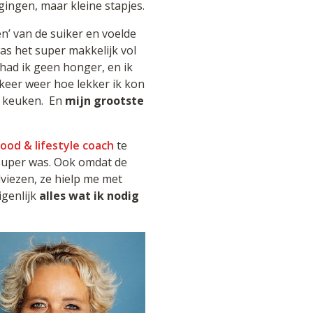
agingen, maar kleine stapjes.
en’ van de suiker en voelde
s het super makkelijk vol
ad ik geen honger, en ik
 keer weer hoe lekker ik kon
de keuken. En
mijn grootste
food & lifestyle coach
te
 super was. Ook omdat de
viezen, ze hielp me met
igenlijk
alles wat ik nodig