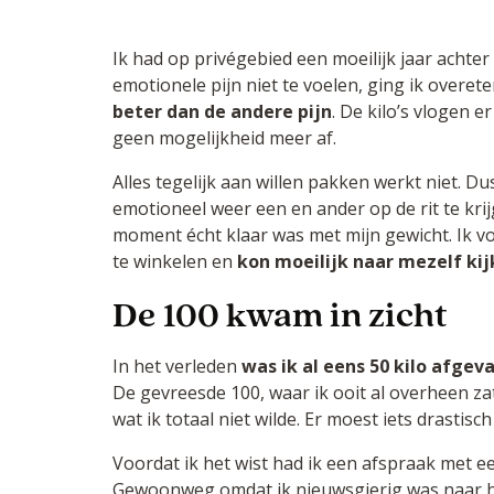
Ik had op privégebied een moeilijk jaar achte
emotionele pijn niet te voelen, ging ik overet
beter dan de andere pijn
. De kilo’s vlogen e
geen mogelijkheid meer af.
Alles tegelijk aan willen pakken werkt niet. Du
emotioneel weer een en ander op de rit te kri
moment écht klaar was met mijn gewicht. Ik v
te winkelen en
kon moeilijk naar mezelf ki
De 100 kwam in zicht
In het verleden
was ik al eens 50 kilo afgev
De gevreesde 100, waar ik ooit al overheen zat
wat ik totaal niet wilde. Er moest iets drastisc
Voordat ik het wist had ik een afspraak met e
Gewoonweg omdat ik nieuwsgierig was naar 