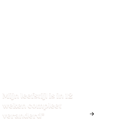
Mijn leefstijl is in 12
weken compleet
veranderd*