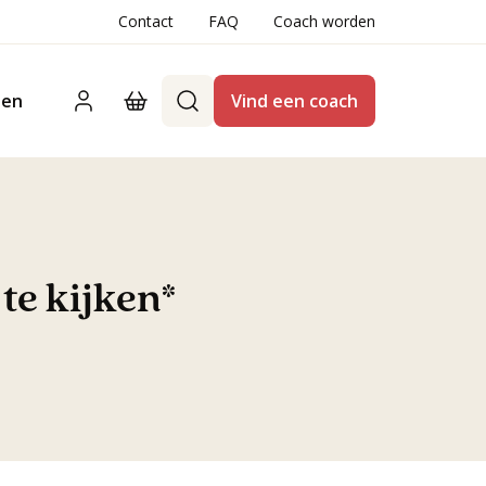
Contact
FAQ
Coach worden
ten
Vind een coach
te kijken*