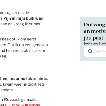
r de rug en om de
en.
Pijn in mijn buik was
Ontvang 
r aan en kreeg ik er met
en motiva
jou past.
s besloot ik om eerst
Jouw postco
jgen. Tot ik op een gegeven
ond het niet leuk meer om
jken
.
allen, maar nu lukte niets
.
, kwam weer in zicht. Iets
h anders.
en PS. coach gemaakt.
het
PS. food & lifestyle