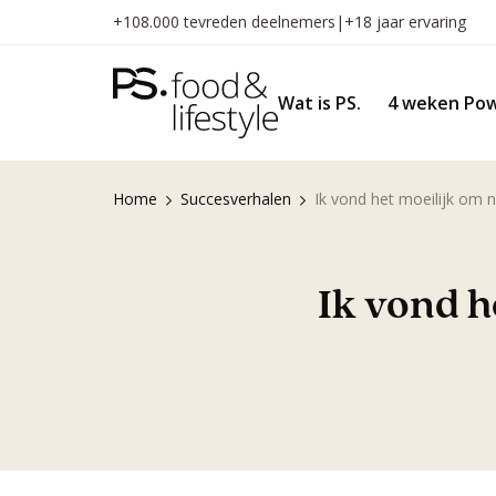
Naar
+108.000 tevreden deelnemers
|
+18 jaar ervaring
inhoud
gaan
Wat is PS.
4 weken Pow
Home
Succesverhalen
Ik vond het moeilijk om n
Ik vond h