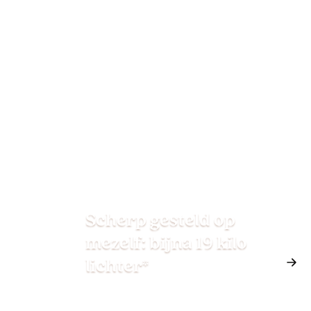
Scherp gesteld op
mezelf: bijna 19 kilo
lichter*