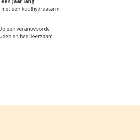
g
een jaar lang
ik met een koolhydraatarm
! Op een verantwoorde
ouden en heel leerzaam.