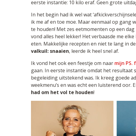
eerste instantie: 10 kilo eraf. Geen grote uitd
In het begin had ik wel wat ‘afkickverschijnsel
ik me af en toe moe. Maar eenmaal op gang wa
te houden! Met zes eetmomenten op een dag h
vond alles heel lekker! Het verbaasde me elke
eten. Makkelijke recepten en niet te lang in 
valkuil: snaaien
, leerde ik heel snel af.
Ik vond het ook een feestje om naar
mijn PS. 
gaan. In eerste instantie omdat het resultaat
begeleiding uitstekend was. Ik kreeg goede ad
weekmenu’s en was echt een luisterend oor. E
had om het vol te houden
!