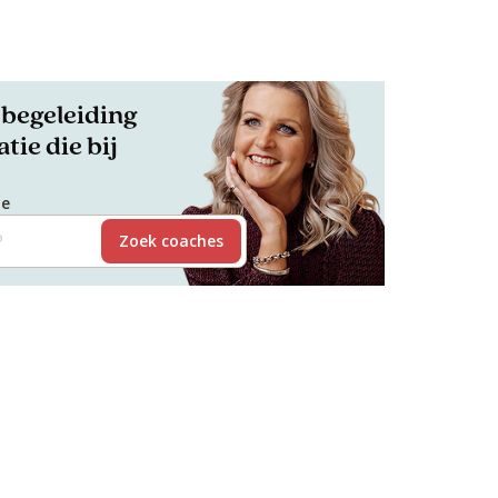
begeleiding
tie die bij
de
Zoek coaches