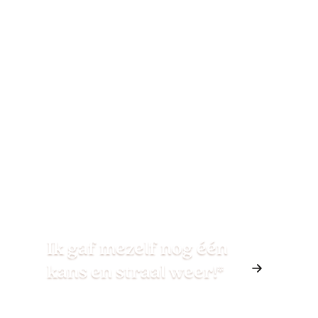
Ik gaf mezelf nog één
kans en straal weer!*