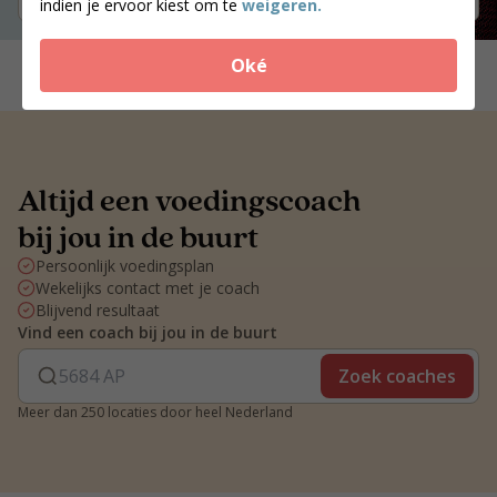
indien je ervoor kiest om te
weigeren.
Oké
Altijd een voedingscoach
bij jou in de buurt
Persoonlijk voedingsplan
Wekelijks contact met je coach
Blijvend resultaat
Vind een coach bij jou in de buurt
Zoek coaches
Meer dan 250 locaties door heel Nederland