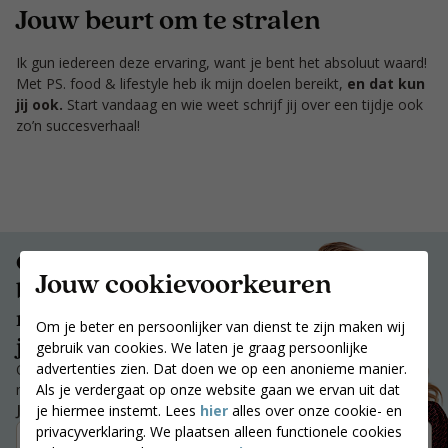
Jouw beurt om te stralen
Ik gun iedereen deze ervaring, want je bent het absoluut waard!
Met PS. food & lifestyle heb ik mijn doelen bereikt,
en dat kun
jij ook.
Start vandaag en wie weet schrijf jij over een tijdje ook
zo’n succesverhaal!
Ontvang
Jouw cookievoorkeuren
begeleiding en
motivatie die bij
Om je beter en persoonlijker van dienst te zijn maken wij
jou past.
gebruik van cookies. We laten je graag persoonlijke
advertenties zien. Dat doen we op een anonieme manier.
Ontvang begeleiding en
Als je verdergaat op onze website gaan we ervan uit dat
motivatie die bij jou past.
Jouw postcode
je hiermee instemt. Lees
hier
alles over onze cookie- en
privacyverklaring. We plaatsen alleen functionele cookies
Zoek coaches