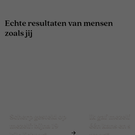
Echte resultaten van mensen
zoals jij
Scherp gesteld op
Ik gaf mezelf 
mezelf: bijna 19
één kans en st
kilo lichter*
weer!*