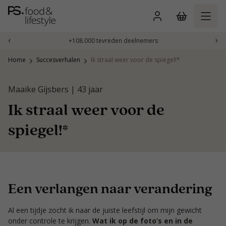
Naar
inhoud
gaan
‹
›
+108.000 tevreden deelnemers
Home
Succesverhalen
Ik straal weer voor de spiegel!*
Maaike Gijsbers | 43 jaar
Ik straal weer voor de
spiegel!*
Een verlangen naar verandering
Al een tijdje zocht ik naar de juiste leefstijl om mijn gewicht
onder controle te krijgen.
Wat ik op de foto’s en in de