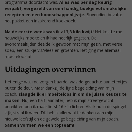
programma doordacht was.
Alles was per dag keurig
verpakt, vergezeld van een handig boekje vol smakelijke
recepten en een boodschappenlijstje.
Bovendien bevatte
het pakket een inspirerend kookboek.
Na de eerste week was ik al 3,3 kilo kwijt!
Het kostte me
nauwelijks moeite en ik had heerlijk gegeten. De
avondmaaltijden deelde ik gewoon met mijn gezin, met verse
soep, een stukje vis/vlees en groenten. Het ging me allemaal
moeiteloos af.
Uitdagingen overwinnen
Het enige wat me zorgen baarde, was de gedachte aan etentjes
buiten de deur. Maar dankzij de fijne begeleiding van mijn
coach,
slaagde ik er moeiteloos in om de juiste keuzes te
maken.
Nu, een half jaar later, heb ik mijn streefgewicht
bereikt en ben ik maar liefst 16 kilo lichter. Als ik nu in de spiegel
kijk, straal ik weer. Dit heb ik allemaal te danken aan mijn
nieuwe leefstijl en de geweldige begeleiding van mijn coach.
Samen vormen we een topteam!