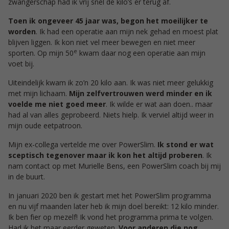
zwangerschap had ik vrij snel de kilo’s er terug af.
Toen ik ongeveer 45 jaar was, begon het moeilijker te
worden
. Ik had een operatie aan mijn nek gehad en moest plat
blijven liggen. Ik kon niet vel meer bewegen en niet meer
e
sporten. Op mijn 50
kwam daar nog een operatie aan mijn
voet bij.
Uiteindelijk kwam ik zo’n 20 kilo aan. Ik was niet meer gelukkig
met mijn lichaam.
Mijn zelfvertrouwen werd minder en ik
voelde me niet goed meer
. Ik wilde er wat aan doen.. maar
had al van alles geprobeerd. Niets hielp. Ik verviel altijd weer in
mijn oude eetpatroon.
Mijn ex-collega vertelde me over PowerSlim.
Ik stond er wat
sceptisch tegenover maar ik kon het altijd proberen
. Ik
nam contact op met Murielle Bens, een PowerSlim coach bij mij
in de buurt.
In januari 2020 ben ik gestart met het PowerSlim programma
en nu vijf maanden later heb ik mijn doel bereikt: 12 kilo minder.
Ik ben fier op mezelf! Ik vond het programma prima te volgen.
Had ik het maar eerder geweten.
Voor anderen die nog