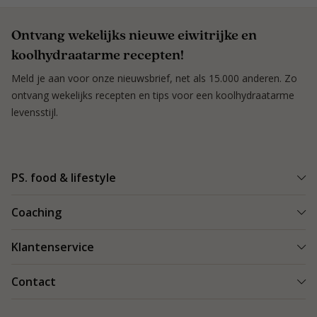
Ontvang wekelijks nieuwe eiwitrijke en
koolhydraatarme recepten!
Meld je aan voor onze nieuwsbrief, net als 15.000 anderen. Zo
ontvang wekelijks recepten en tips voor een koolhydraatarme
levensstijl.
PS. food & lifestyle
Wat is PS. food & lifestyle
Coaching
Power Plan
Vind een Coach
Klantenservice
Re-boost pakket
Succesverhalen
Koolhydraatarme recepten
Bestellen en bezorgen
Contact
Blog & Tips
Producten
Retouren
Starten als coach
Contact
PS. food & lifestyle app
Veilig betalen