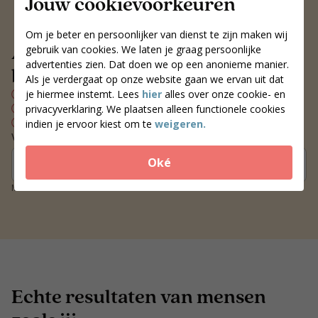
Jouw cookievoorkeuren
Om je beter en persoonlijker van dienst te zijn maken wij
Altijd een voedingscoach
gebruik van cookies. We laten je graag persoonlijke
advertenties zien. Dat doen we op een anonieme manier.
bij jou in de buurt
Als je verdergaat op onze website gaan we ervan uit dat
je hiermee instemt. Lees
hier
alles over onze cookie- en
Persoonlijk voedingsplan
Wekelijks contact met je coach
privacyverklaring. We plaatsen alleen functionele cookies
Blijvend resultaat
indien je ervoor kiest om te
weigeren.
Vind een coach bij jou in de buurt
Oké
Zoek coaches
Meer dan 250 locaties door heel Nederland
Echte resultaten van mensen