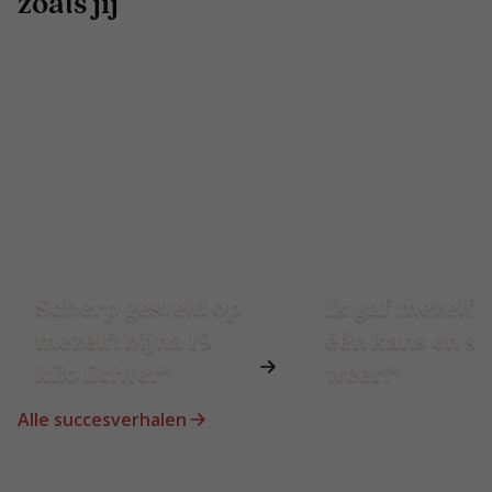
zoals jij
Scherp gesteld op
Ik gaf mezelf 
mezelf: bijna 19
één kans en st
kilo lichter*
weer!*
Alle succesverhalen