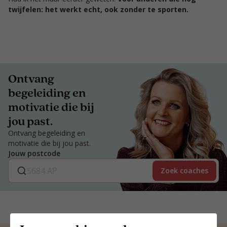
twijfelen: het werkt echt, ook zonder te sporten.
Ontvang
begeleiding en
motivatie die bij
jou past.
Ontvang begeleiding en
motivatie die bij jou past.
Jouw postcode
Zoek coaches