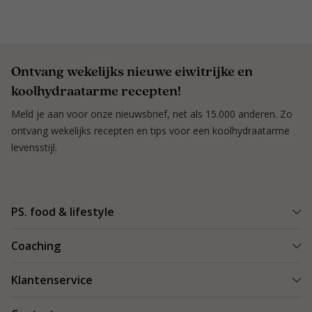
Ontvang wekelijks nieuwe eiwitrijke en
koolhydraatarme recepten!
Meld je aan voor onze nieuwsbrief, net als 15.000 anderen. Zo
ontvang wekelijks recepten en tips voor een koolhydraatarme
levensstijl.
PS. food & lifestyle
Wat is PS. food & lifestyle
Coaching
Power Plan
Vind een Coach
Klantenservice
Re-boost pakket
Succesverhalen
Koolhydraatarme recepten
Bestellen en bezorgen