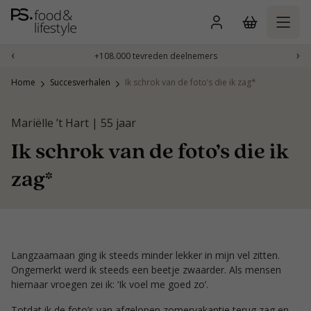
Naar
inhoud
gaan
‹
›
+108.000 tevreden deelnemers
Home
Succesverhalen
Ik schrok van de foto’s die ik zag*
Mariëlle ’t Hart | 55 jaar
Ik schrok van de foto’s die ik
zag*
Langzaamaan ging ik steeds minder lekker in mijn vel zitten.
Ongemerkt werd ik steeds een beetje zwaarder. Als mensen
hiernaar vroegen zei ik: ‘Ik voel me goed zo’.
Totdat ik de foto’s van afgelopen zomervakantie terug zag en