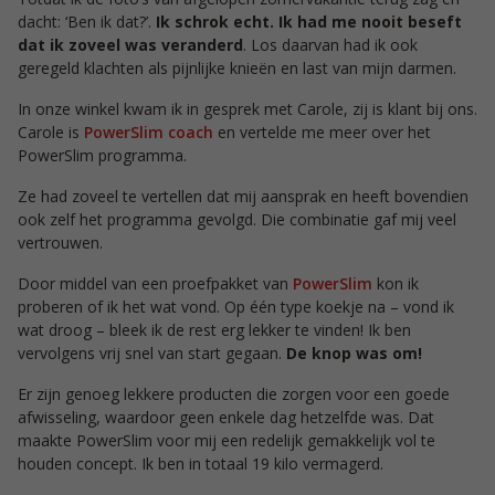
dacht: ‘Ben ik dat?’.
Ik schrok echt. Ik had me nooit beseft
dat ik zoveel was veranderd
. Los daarvan had ik ook
geregeld klachten als pijnlijke knieën en last van mijn darmen.
In onze winkel kwam ik in gesprek met Carole, zij is klant bij ons.
Carole is
PowerSlim coach
en vertelde me meer over het
PowerSlim programma.
Ze had zoveel te vertellen dat mij aansprak en heeft bovendien
ook zelf het programma gevolgd. Die combinatie gaf mij veel
vertrouwen.
Door middel van een proefpakket van
PowerSlim
kon ik
proberen of ik het wat vond. Op één type koekje na – vond ik
wat droog – bleek ik de rest erg lekker te vinden! Ik ben
vervolgens vrij snel van start gegaan.
De knop was om!
Er zijn genoeg lekkere producten die zorgen voor een goede
afwisseling, waardoor geen enkele dag hetzelfde was. Dat
maakte PowerSlim voor mij een redelijk gemakkelijk vol te
houden concept. Ik ben in totaal 19 kilo vermagerd.