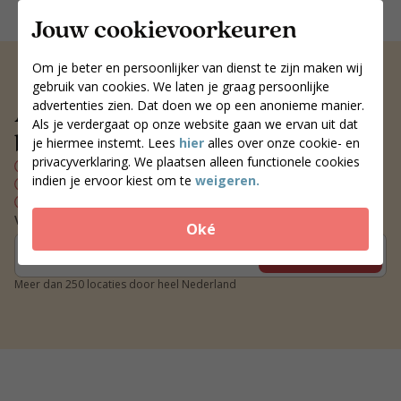
Jouw cookievoorkeuren
Om je beter en persoonlijker van dienst te zijn maken wij
gebruik van cookies. We laten je graag persoonlijke
Altijd een voedingscoach
advertenties zien. Dat doen we op een anonieme manier.
Als je verdergaat op onze website gaan we ervan uit dat
bij jou in de buurt
je hiermee instemt. Lees
hier
alles over onze cookie- en
privacyverklaring. We plaatsen alleen functionele cookies
Persoonlijk voedingsplan
indien je ervoor kiest om te
weigeren.
Wekelijks contact met je coach
Blijvend resultaat
Vind een coach bij jou in de buurt
Oké
Zoek coaches
Meer dan 250 locaties door heel Nederland