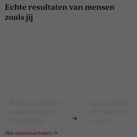
Echte resultaten van mensen
zoals jij
Scherp gesteld op
Ik gaf mezelf 
mezelf: bijna 19
één kans en st
kilo lichter*
weer!*
Alle succesverhalen