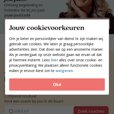
Ontvang begeleiding en
motivatie die bij jou past.
Jouw postcode
Zoek coaches
Jouw cookievoorkeuren
Om je beter en persoonlijker van dienst te zijn maken wij
gebruik van cookies. We laten je graag persoonlijke
advertenties zien. Dat doen we op een anonieme manier.
Als je verdergaat op onze website gaan we ervan uit dat
je hiermee instemt. Lees
hier
alles over onze cookie- en
privacyverklaring. We plaatsen alleen functionele cookies
Altijd een voedingscoach
indien je ervoor kiest om te
weigeren.
bij jou in de buurt
Oké
Persoonlijk voedingsplan
Wekelijks contact met je coach
Blijvend resultaat
Vind een coach bij jou in de buurt
Zoek coaches