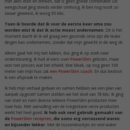
met alles eten en drinken, dat is geen goede combinatie! De
weegschaal ging steeds verder omhoog. Ik ben nog nooit zo
zwaar geweest, ik woog 95 kilo.
Toen ik hoorde dat ik voor de eerste keer oma zou
worden wist ik dat ik actie moest ondernemen
. Dit is het
moment dacht ik! Ik wil graag een gezonde oma zijn die leuke
dingen kan ondernemen, zonder dat mijn gewicht in de weg zit.
Alleen gaat het mij niet lukken, dus ging ik op zoek naar
ondersteuning. Ik had al eens over
PowerSlim
gelezen, maar
wist niet precies wat het inhield. Wat bleek, op nog geen 100
meter van mijn huis zat
een PowerSlim coach
. En dus besloot
ik een afspraak te maken.
Ik heb mijn verhaal gedaan en samen hebben we een plan van
aanpak opgezet! Samen stelden we het doel van 78 kilo. Ik ging
van start en nam diverse lekkere PowerSlim producten mee
naar huis. Met aanvulling van de toegestane verse producten
werkt het heel goed.
Ik heb ook veel gebruik gemaakt van
de
PowerSlim recepten
, die soms erg verrassend waren
en bijzonder lekker
. Met de tussendoortjes en veel water