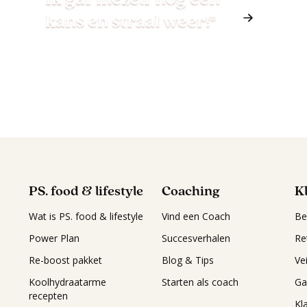
kans en straal weer!*
PS. food & lifestyle
Coaching
K
Wat is PS. food & lifestyle
Vind een Coach
Be
Power Plan
Succesverhalen
Re
Re-boost pakket
Blog & Tips
Ve
Koolhydraatarme
Starten als coach
Ga
recepten
Kl