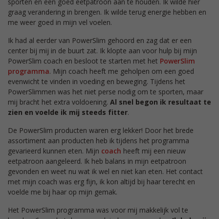
sporten en een goed eetpatroon aan te houden. Ik wilde hier
graag verandering in brengen. Ik wilde terug energie hebben en
me weer goed in mijn vel voelen.
Ik had al eerder van PowerSlim gehoord en zag dat er een
center bij mij in de buurt zat. Ik klopte aan voor hulp bij mijn
PowerSlim coach en besloot te starten met het
PowerSlim
programma
. Mijn coach heeft me geholpen om een goed
evenwicht te vinden in voeding en beweging. Tijdens het
PowerSlimmen was het niet perse nodig om te sporten, maar
mij bracht het extra voldoening.
Al snel begon ik resultaat te
zien en voelde ik mij steeds fitter
.
De PowerSlim producten waren erg lekker! Door het brede
assortiment aan producten heb ik tijdens het programma
gevarieerd kunnen eten. Mijn
coach
heeft mij een nieuw
eetpatroon aangeleerd. Ik heb balans in mijn eetpatroon
gevonden en weet nu wat ik wel en niet kan eten. Het contact
met mijn coach was erg fijn, ik kon altijd bij haar terecht en
voelde me bij haar op mijn gemak.
Het PowerSlim programma was voor mij makkelijk vol te