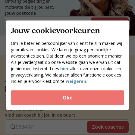
Ontvang begeleiding en
motivatie die bij jou past.
Jouw postcode
Zoek coaches
Jouw cookievoorkeuren
Om je beter en persoonlijker van dienst te zijn maken wij
gebruik van cookies. We laten je graag persoonlijke
advertenties zien. Dat doen we op een anonieme manier.
Als je verdergaat op onze website gaan we ervan uit dat
je hiermee instemt. Lees
hier
alles over onze cookie- en
privacyverklaring. We plaatsen alleen functionele cookies
Altijd een voedingscoach
indien je ervoor kiest om te
weigeren.
bij jou in de buurt
Persoonlijk voedingsplan
Oké
Wekelijks contact met je coach
Blijvend resultaat
Vind een coach bij jou in de buurt
Zoek coaches