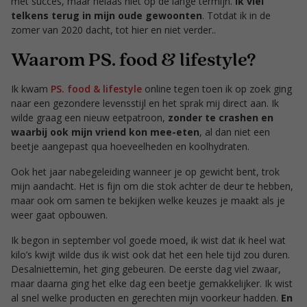
met succes, maar helaas niet op de lange termijn.
Ik viel
telkens terug in mijn oude gewoonten
. Totdat ik in de
zomer van 2020 dacht, tot hier en niet verder..
Waarom PS. food & lifestyle?
Ik kwam
PS. food & lifestyle
online tegen toen ik op zoek ging
naar een gezondere levensstijl en het sprak mij direct aan. Ik
wilde graag een nieuw eetpatroon,
zonder te crashen en
waarbij ook mijn vriend kon mee-eten
, al dan niet een
beetje aangepast qua hoeveelheden en koolhydraten.
Ook het jaar nabegeleiding wanneer je op gewicht bent, trok
mijn aandacht. Het is fijn om die stok achter de deur te hebben,
maar ook om samen te bekijken welke keuzes je maakt als je
weer gaat opbouwen.
Ik begon in september vol goede moed, ik wist dat ik heel wat
kilo’s kwijt wilde dus ik wist ook dat het een hele tijd zou duren.
Desalniettemin, het ging gebeuren. De eerste dag viel zwaar,
maar daarna ging het elke dag een beetje gemakkelijker. Ik wist
al snel welke producten en gerechten mijn voorkeur hadden.
En