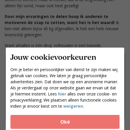
alleen fijn vond, maar ook heel gezellig!
Door mijn ervaringen te delen hoop ik anderen te
motiveren de stap te zetten, want het is het waard!
Ik
ben niet alleen bijna 40 kg afgevallen, ik heb een hele nieuwe
levensstijl gekregen.
Want afvallen is één ding, volhouden is een tweede.
Jouw cookievoorkeuren
Om je beter en persoonlijker van dienst te zijn maken wij
gebruik van cookies. We laten je graag persoonlijke
advertenties zien. Dat doen we op een anonieme manier.
Als je verdergaat op onze website gaan we ervan uit dat
je hiermee instemt. Lees
hier
alles over onze cookie- en
privacyverklaring. We plaatsen alleen functionele cookies
indien je ervoor kiest om te
weigeren.
Oké