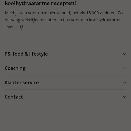
koolhydraatarme recepten!
Meld je aan voor onze nieuwsbrief, net als 15.000 anderen. Zo
ontvang wekelijks recepten en tips voor een koolhydraatarme
levensstijl.
PS. food & lifestyle
Wat is PS. food & lifestyle
Coaching
Power Plan
Vind een Coach
Klantenservice
Re-boost pakket
Succesverhalen
Koolhydraatarme recepten
Bestellen en bezorgen
Contact
Blog & Tips
Producten
Retouren
Starten als coach
Contact
PS. food & lifestyle app
Veilig betalen
088 066 40 00
Vacatures
Garantie
info@psfoodandlifestyle.com
Over ons
Klachten