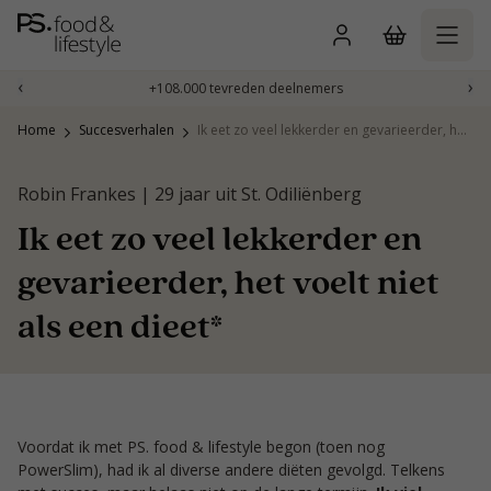
Naar
inhoud
gaan
‹
›
+108.000 tevreden deelnemers
Home
Succesverhalen
Ik eet zo veel lekkerder en gevarieerder, het voelt niet als een dieet*
Robin Frankes | 29 jaar uit St. Odiliënberg
Ik eet zo veel lekkerder en
gevarieerder, het voelt niet
als een dieet*
Voordat ik met PS. food & lifestyle begon (toen nog
PowerSlim), had ik al diverse andere diëten gevolgd. Telkens