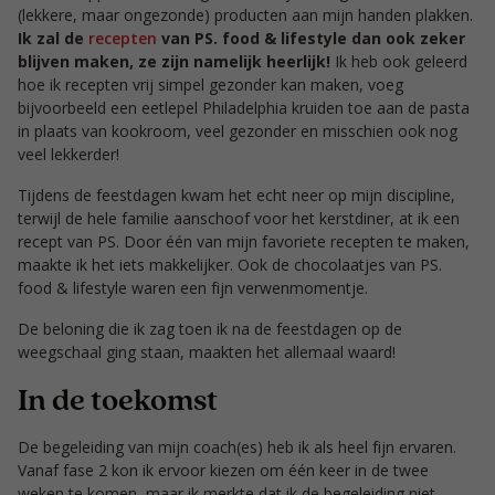
(lekkere, maar ongezonde) producten aan mijn handen plakken.
Ik zal de
recepten
van PS. food & lifestyle dan ook zeker
blijven maken, ze zijn namelijk heerlijk!
Ik heb ook geleerd
hoe ik recepten vrij simpel gezonder kan maken, voeg
bijvoorbeeld een eetlepel Philadelphia kruiden toe aan de pasta
in plaats van kookroom, veel gezonder en misschien ook nog
veel lekkerder!
Tijdens de feestdagen kwam het echt neer op mijn discipline,
terwijl de hele familie aanschoof voor het kerstdiner, at ik een
recept van PS. Door één van mijn favoriete recepten te maken,
maakte ik het iets makkelijker. Ook de chocolaatjes van PS.
food & lifestyle waren een fijn verwenmomentje.
De beloning die ik zag toen ik na de feestdagen op de
weegschaal ging staan, maakten het allemaal waard!
In de toekomst
De begeleiding van mijn coach(es) heb ik als heel fijn ervaren.
Vanaf fase 2 kon ik ervoor kiezen om één keer in de twee
weken te komen, maar ik merkte dat ik de begeleiding niet