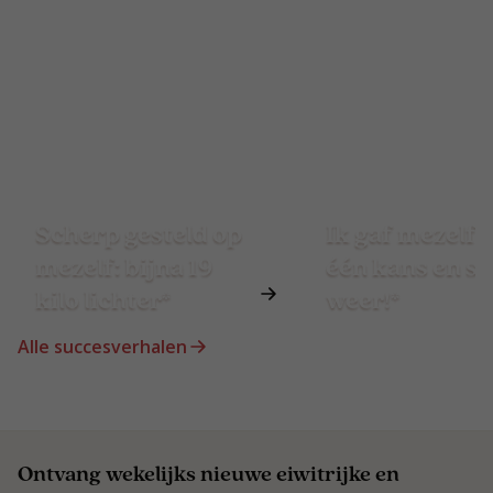
Scherp gesteld op
Ik gaf mezelf 
mezelf: bijna 19
één kans en st
kilo lichter*
weer!*
Alle succesverhalen
Ontvang wekelijks nieuwe eiwitrijke en