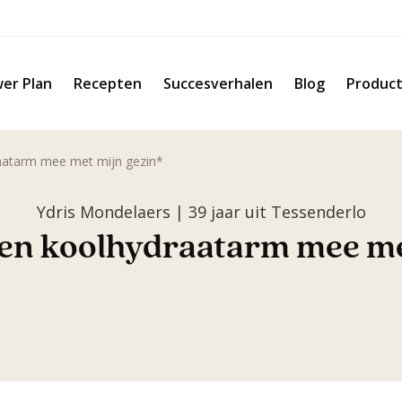
er Plan
Recepten
Succesverhalen
Blog
Produc
raatarm mee met mijn gezin*
Ydris Mondelaers | 39 jaar uit Tessenderlo
r en koolhydraatarm mee me