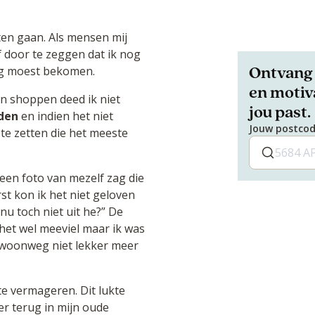
ten gaan. Als mensen mij
 door te zeggen dat ik nog
Ontvang 
og moest bekomen.
en motiva
 en shoppen deed ik niet
jou past.
jden
en indien het niet
Jouw postco
 te zetten die het meeste
 een foto van mezelf zag die
 kon ik het niet geloven
nu toch niet uit he?” De
het wel meeviel maar ik was
gewoonweg niet lekker meer
te vermageren. Dit lukte
er terug in mijn oude