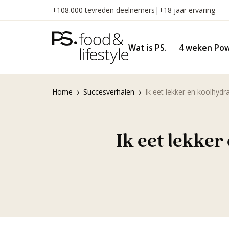
Naar
+108.000 tevreden deelnemers
|
+18 jaar ervaring
inhoud
gaan
Wat is PS.
4 weken Pow
Home
Succesverhalen
Ik eet lekker en koolhyd
Ik eet lekke