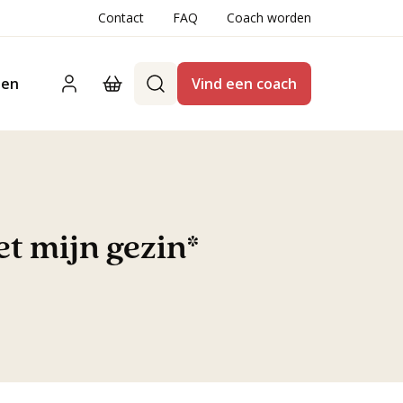
Contact
FAQ
Coach worden
ten
Vind een coach
t mijn gezin*