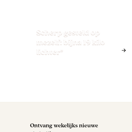
Scherp gesteld op
mezelf: bijna 19 kilo
lichter*
Ontvang wekelijks nieuwe