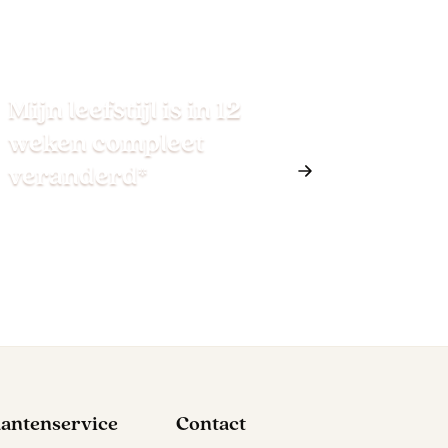
Mijn leefstijl is in 12
weken compleet
veranderd*
lantenservice
Contact