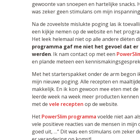
gewoonte van snoepen en hartelijke snacks. Het
was zeker geen stimulans om mijn inspanning
Na de zoveelste mislukte poging las ik toevall
een kijkje nemen op de website en het prog
Het leek helemaal niet op alle andere diëten di
programma gaf me niet het gevoel dat er
werden
. Ik nam contact op met een
PowerSlim
en plande meteen een kennismakingsgesprek
Met het starterspakket onder de arm begon i
mijn nieuwe poging. Alle recepten en maaltijd
makkelijk. En ik kon gewoon mee eten met de r
leerde week na week meer producten kennen 
met de
vele recepten
op de website.
Het
PowerSlim programma
voelde niet aan als
vele positieve reacties van de mensen in mijn o
goed uit, …” Dit was een stimulans om zeker do
er verandering op komst!