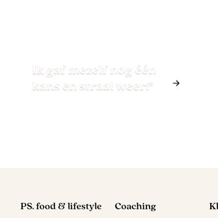
Ik gaf mezelf nog één
kans en straal weer!*
PS. food & lifestyle
Coaching
K