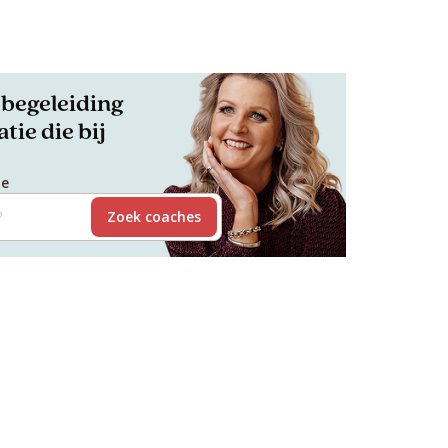
begeleiding
tie die bij
de
Zoek coaches