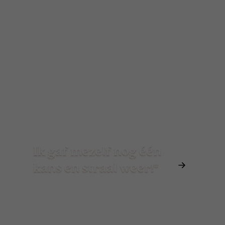
Ik gaf mezelf nog één
kans en straal weer!*