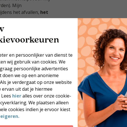
den). Mijn
jdens het afvallen,
het
w
kievoorkeuren
eter en persoonlijker van dienst te
ken wij gebruik van cookies. We
 graag persoonlijke advertenties
at doen we op een anonieme
 Als je verdergaat op onze website
 ervan uit dat je hiermee
. Lees
hier
alles over onze cookie-
acyverklaring. We plaatsen alleen
ele cookies indien je ervoor kiest
eigeren.
Jouw postcode