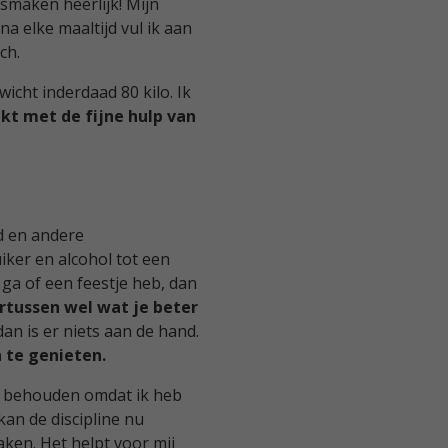
maken heerlijk! Mijn
na elke maaltijd vul ik aan
ch.
cht inderdaad 80 kilo. Ik
ukt met de fijne hulp van
d en andere
iker en alcohol tot een
 ga of een feestje heb, dan
rtussen wel wat je beter
an is er niets aan de hand.
 te genieten.
al behouden omdat ik heb
kan de discipline nu
ken. Het helpt voor mij