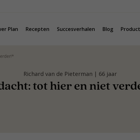
er Plan
Recepten
Succesverhalen
Blog
Produc
verder!*
Richard van de Pieterman | 66 jaar
dacht: tot hier en niet verd