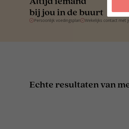
Altijd iemand
bij jou in de buurt
Persoonlijk voedingsplan
Wekelijks contact met 
Echte resultaten van men