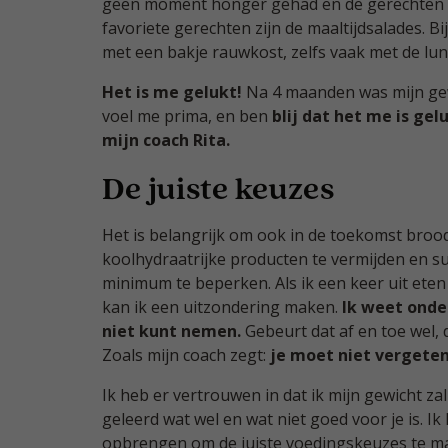
geen moment honger gehad en de gerechten s
favoriete gerechten zijn de maaltijdsalades. Bij
met een bakje rauwkost, zelfs vaak met de lun
Het is me gelukt!
Na 4 maanden was mijn gewi
voel me prima, en ben
blij dat het me is gel
mijn coach Rita.
De juiste keuzes
Het is belangrijk om ook in de toekomst broo
koolhydraatrijke producten te vermijden en su
minimum te beperken. Als ik een keer uit eten
kan ik een uitzondering maken.
Ik weet onde
niet kunt nemen.
Gebeurt dat af en toe wel, d
Zoals mijn coach zegt:
je moet niet vergeten
Ik heb er vertrouwen in dat ik mijn gewicht z
geleerd wat wel en wat niet goed voor je is. Ik 
opbrengen om de juiste voedingskeuzes te ma