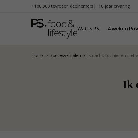
Naar
+108.000 tevreden deelnemers
|
+18 jaar ervaring
inhoud
gaan
Wat is PS.
4 weken Pow
Home
Succesverhalen
Ik dacht: tot hier en niet 
Ik 