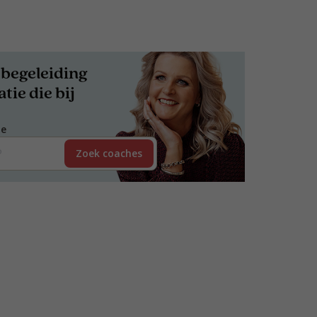
begeleiding
tie die bij
de
Zoek coaches