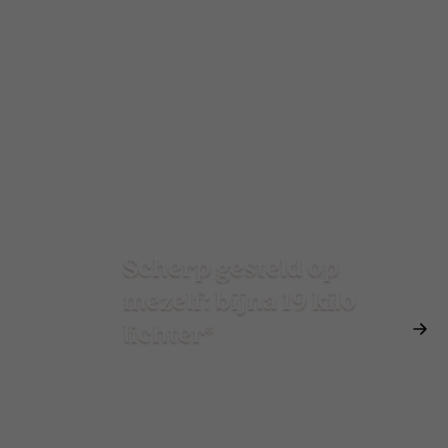
Scherp gesteld op
mezelf: bijna 19 kilo
lichter*