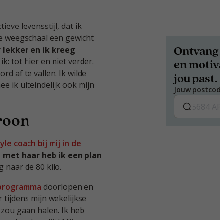
eve levensstijl, dat ik
 de weegschaal een gewicht
Ontvang 
 lekker en ik kreeg
: tot hier en niet verder.
en motiva
d af te vallen. Ik wilde
jou past.
 ik uiteindelijk ook mijn
Jouw postco
roon
yle coach bij mij in de
met haar heb ik een plan
g naar de 80 kilo.
e programma
doorlopen en
r tijdens mijn wekelijkse
l zou gaan halen. Ik heb