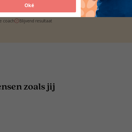
Zoek coaches
Oké
Meer dan 250 locaties door heel Nederland
je coach
Blijvend resultaat
sen zoals jij