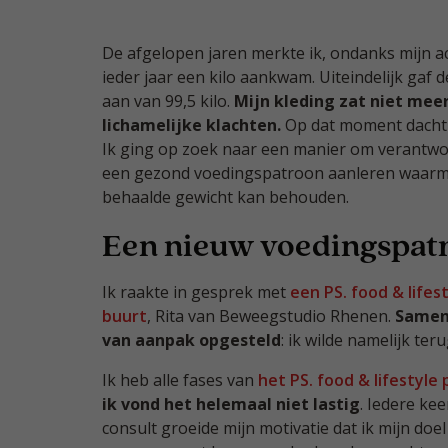
De afgelopen jaren merkte ik, ondanks mijn acti
ieder jaar een kilo aankwam. Uiteindelijk gaf
aan van 99,5 kilo.
Mijn kleding zat niet meer
lichamelijke klachten.
Op dat moment dacht ik
Ik ging op zoek naar een manier om verantwoor
een gezond voedingspatroon aanleren waarmee
behaalde gewicht kan behouden.
Een nieuw voedingspat
Ik raakte in gesprek met
een PS. food & lifest
buurt
, Rita van Beweegstudio Rhenen.
Samen 
van aanpak opgesteld
: ik wilde namelijk teru
Ik heb alle fases van
het PS. food & lifestyl
ik vond het helemaal niet lastig
. Iedere kee
consult groeide mijn motivatie dat ik mijn doe