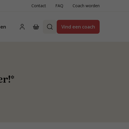
Contact
FAQ
Coach worden
ten
Vind een coach
er!*