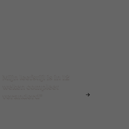
Mijn leefstijl is in 12
weken compleet
veranderd*