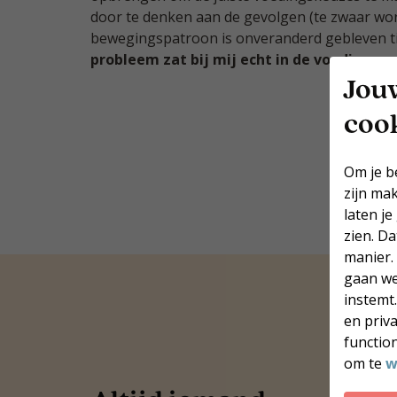
door te denken aan de gevolgen (te zwaar wor
bewegingspatroon is onveranderd gebleven ti
probleem zat bij mij echt in de voeding
.
Jou
coo
Om je b
zijn ma
laten je
zien. D
manier.
gaan we
instemt
en priv
function
om te
w