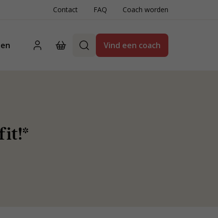
Contact
FAQ
Coach worden
ten
Vind een coach
it!*