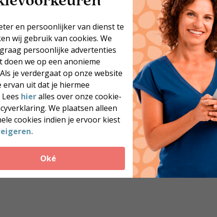
eter en persoonlijker van dienst te
ken wij gebruik van cookies. We
 graag persoonlijke advertenties
at doen we op een anonieme
Jouw postcode
 Als je verdergaat op onze website
 ervan uit dat je hiermee
Zoek coaches
. Lees
hier
alles over onze cookie-
Meer dan 250 locaties door heel Nederland
acyverklaring. We plaatsen alleen
je coach
Blijvend resultaat
ele cookies indien je ervoor kiest
eigeren.
Oké