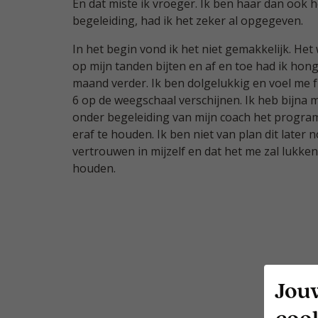
En dat miste ik vroeger. Ik ben haar dan ook 
begeleiding, had ik het zeker al opgegeven.
In het begin vond ik het niet gemakkelijk. Het
op mijn tanden bijten en af en toe had ik hong
maand verder. Ik ben dolgelukkig en voel me fit
6 op de weegschaal verschijnen. Ik heb bijna mi
onder begeleiding van mijn coach het progra
eraf te houden. Ik ben niet van plan dit later 
vertrouwen in mijzelf en dat het me zal lukken
houden.
Jou
coo