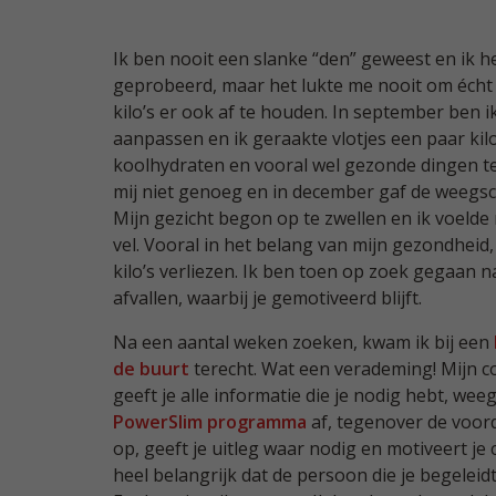
Ik ben nooit een slanke “den” geweest en ik he
geprobeerd, maar het lukte me nooit om écht 
kilo’s er ook af te houden. In september ben i
aanpassen en ik geraakte vlotjes een paar kilo
koolhydraten en vooral wel gezonde dingen te
mij niet genoeg en in december gaf de weegsch
Mijn gezicht begon op te zwellen en ik voelde 
vel. Vooral in het belang van mijn gezondheid,
kilo’s verliezen. Ik ben toen op zoek gegaan 
afvallen, waarbij je gemotiveerd blijft.
Na een aantal weken zoeken, kwam ik bij een
de buurt
terecht. Wat een verademing! Mijn c
geeft je alle informatie die je nodig hebt, weeg
PowerSlim programma
af, tegenover de voord
op, geeft je uitleg waar nodig en motiveert je 
heel belangrijk dat de persoon die je begeleid