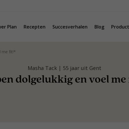
er Plan
Recepten
Succesverhalen
Blog
Produc
 me fit!*
Masha Tack | 55 jaar uit Gent
ben dolgelukkig en voel me f