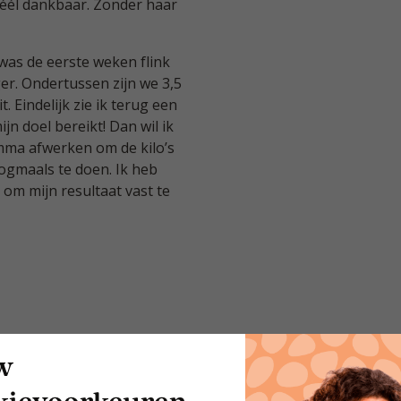
héél dankbaar. Zonder haar
 was de eerste weken flink
er. Ondertussen zijn we 3,5
. Eindelijk zie ik terug een
jn doel bereikt! Dan wil ik
mma afwerken om de kilo’s
nogmaals te doen. Ik heb
 om mijn resultaat vast te
w
kievoorkeuren