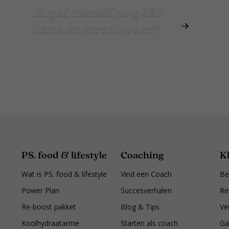
Ik gaf mezelf nog één
kans en straal weer!*
PS. food & lifestyle
Coaching
K
Wat is PS. food & lifestyle
Vind een Coach
Be
Power Plan
Succesverhalen
Re
Re-boost pakket
Blog & Tips
Ve
Koolhydraatarme
Starten als coach
Ga