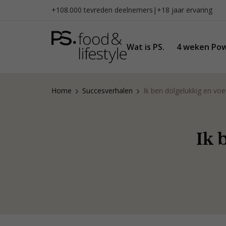
Naar
+108.000 tevreden deelnemers
|
+18 jaar ervaring
inhoud
gaan
Wat is PS.
4 weken Pow
Home
Succesverhalen
Ik ben dolgelukkig en voel
Ik 