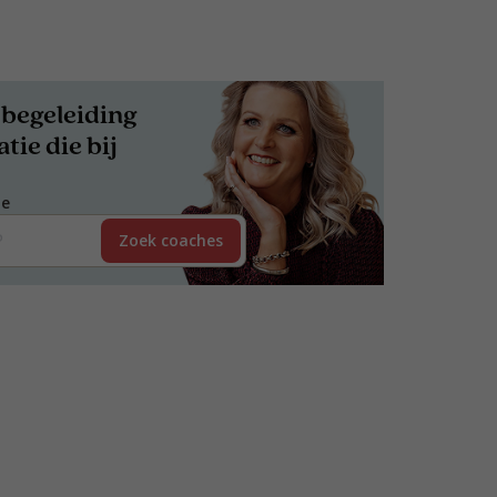
begeleiding
tie die bij
de
Zoek coaches