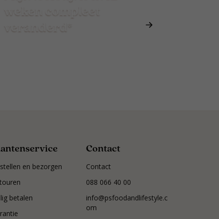
weken compleet
veranderd*
lantenservice
Contact
stellen en bezorgen
Contact
touren
088 066 40 00
ilig betalen
info@psfoodandlifestyle.c
om
rantie