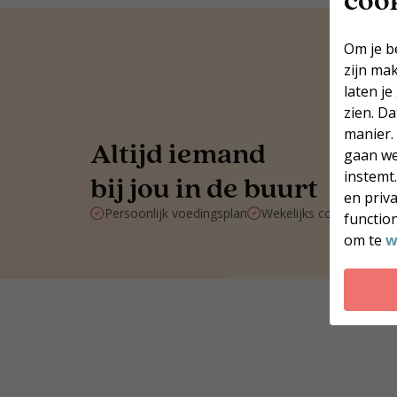
Om je b
zijn ma
laten je
zien. D
manier.
Altijd iemand
gaan we
instemt
bij jou in de buurt
en priv
Persoonlijk voedingsplan
Wekelijks contact met 
function
om te
w