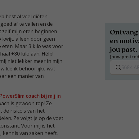
b best al veel diëten
goed af te vallen en de
Ontvang 
k zelf mijn eten beginnen
 kwijt, alleen door geen
en motiva
 eten. Maar 3 kilo was voor
jou past.
aal +80 kilo aan. Hélp!
Jouw postco
mij niet lekker meer in mijn
 wilde ik behoorlijke wat
naar een manier van
PowerSlim coach bij mij in
oach is gewoon top! Ze
t de risico’s van het
elen. Ze volgt je op de voet
constant. Voor mij is het
t, kennis van zaken heeft.