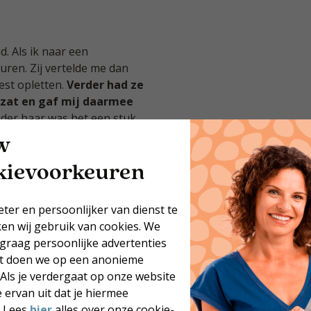
d. Als ik naar een
uren. Zij vertelde me dan
st opletten.
Verder had ze
e zat en gaf mij daarmee
nder haar was het een stuk
ook enorm dankbaar voor.
w
ijna elke dag en doe ik één
kievoorkeuren
el zeggen een
Happy new
eter en persoonlijker van dienst te
ken wij gebruik van cookies. We
 graag persoonlijke advertenties
at doen we op een anonieme
 Als je verdergaat op onze website
 ervan uit dat je hiermee
. Lees
hier
alles over onze cookie-