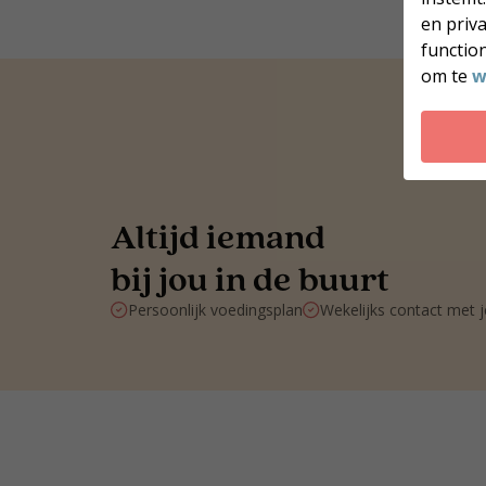
en priv
function
om te
w
Altijd iemand
bij jou in de buurt
Persoonlijk voedingsplan
Wekelijks contact met 