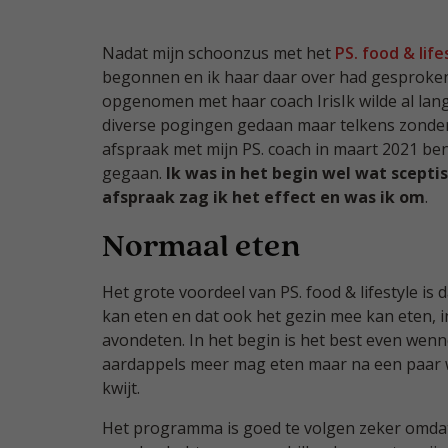
Nadat mijn schoonzus met het
PS. food & lif
begonnen en ik haar daar over had gesproken
opgenomen met haar coach IrisIk wilde al lange
diverse pogingen gedaan maar telkens zonder 
afspraak met mijn PS. coach in maart 2021 ben 
gegaan.
Ik was in het begin wel wat scept
afspraak zag ik het effect en was ik om
.
Normaal eten
Het grote voordeel van PS. food & lifestyle i
kan eten en dat ook het gezin mee kan eten, i
avondeten. In het begin is het best even wenn
aardappels meer mag eten maar na een paar 
kwijt.
Het programma is goed te volgen zeker omd