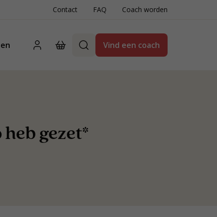
Contact
FAQ
Coach worden
ten
Vind een coach
p heb gezet*