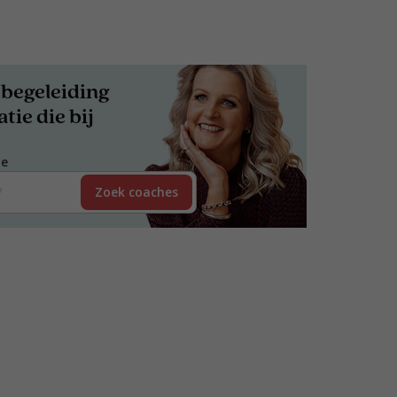
begeleiding
tie die bij
de
Zoek coaches