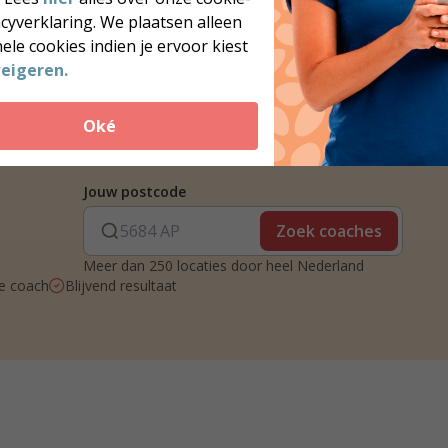
acyverklaring. We plaatsen alleen
ele cookies indien je ervoor kiest
eigeren.
Oké
Jouw postcode
Zoek coaches
Meer dan 250 locaties door heel Nederland
je coach
Blijvend resultaat