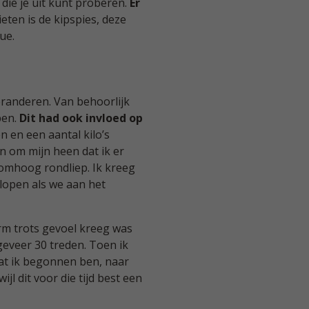
 die je uit kunt proberen.
Er
ieten is de kipspies, deze
ue.
eranderen. Van behoorlijk
pen.
Dit had ook invloed op
 en een aantal kilo’s
n om mijn heen dat ik er
 omhoog rondliep. Ik kreeg
lopen als we aan het
m trots gevoel kreeg was
geveer 30 treden. Toen ik
at ik begonnen ben, naar
jl dit voor die tijd best een