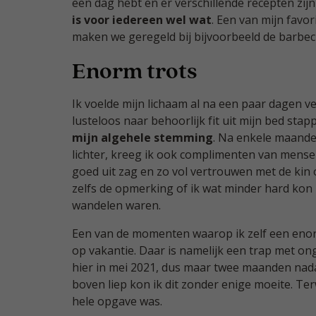
een dag hebt en er verschillende recepten zijn
is voor iedereen wel wat
. Een van mijn favor
maken we geregeld bij bijvoorbeeld de barbec
Enorm trots
Ik voelde mijn lichaam al na een paar dagen v
lusteloos naar behoorlijk fit uit mijn bed stap
mijn algehele stemming
. Na enkele maanden
lichter, kreeg ik ook complimenten van mense
goed uit zag en zo vol vertrouwen met de kin
zelfs de opmerking of ik wat minder hard kon 
wandelen waren.
Een van de momenten waarop ik zelf een enor
op vakantie. Daar is namelijk een trap met on
hier in mei 2021, dus maar twee maanden nad
boven liep kon ik dit zonder enige moeite. Terwi
hele opgave was.