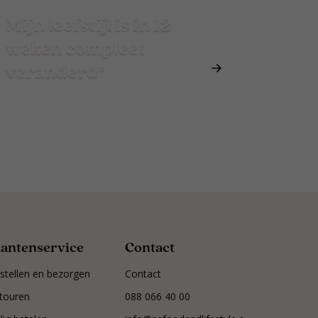
Mijn leefstijl is in 12
weken compleet
veranderd*
lantenservice
Contact
stellen en bezorgen
Contact
touren
088 066 40 00