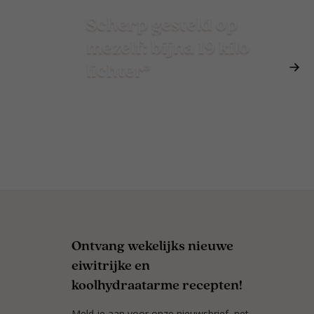
Scherp gesteld op
mezelf: bijna 19 kilo
lichter*
Ontvang wekelijks nieuwe
eiwitrijke en
koolhydraatarme recepten!
Meld je aan voor onze nieuwsbrief, net