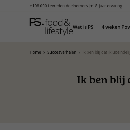
Naar
+108.000 tevreden deelnemers
|
+18 jaar ervaring
inhoud
gaan
Wat is PS.
4 weken Pow
Home
Succesverhalen
Ik ben blij dat ik uiteinde
Ik ben blij