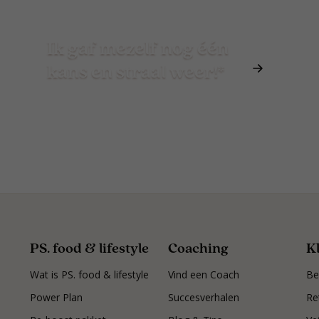
Ik gaf mezelf nog één
kans en straal weer!*
PS. food & lifestyle
Coaching
K
Wat is PS. food & lifestyle
Vind een Coach
Be
Power Plan
Succesverhalen
Re