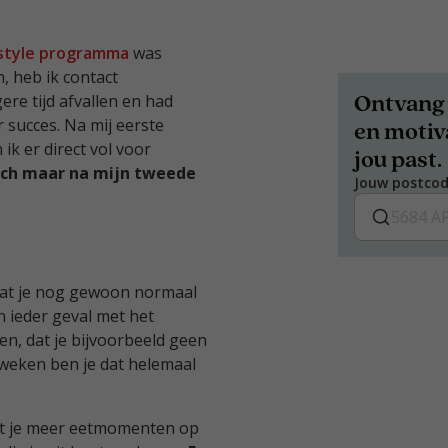
estyle programma
was
, heb ik contact
Ontvang 
re tijd afvallen en had
succes. Na mij eerste
en motiva
ik er direct vol voor
jou past.
isch maar na mijn tweede
Jouw postco
s dat je nog gewoon normaal
n ieder geval met het
en, dat je bijvoorbeeld geen
weken ben je dat helemaal
at je meer eetmomenten op