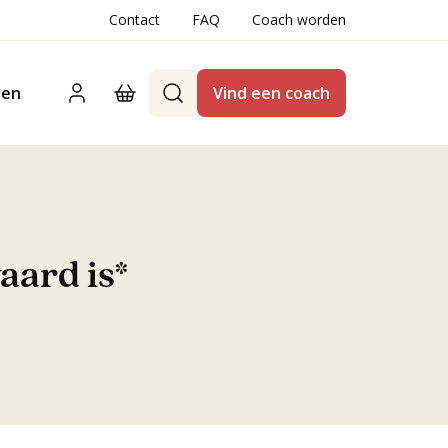
Contact
FAQ
Coach worden
ten
Vind een coach
aard is*