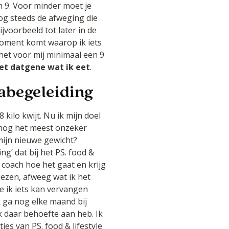
 9. Voor minder moet je
og steeds de afweging die
ijvoorbeeld tot later in de
moment komt waarop ik iets
et voor mij minimaal een 9
et datgene wat ik eet
.
nabegeleiding
 kilo kwijt. Nu ik mijn doel
 nog het meest onzeker
 mijn nieuwe gewicht?
ng’ dat bij het PS. food &
 coach hoe het gaat en krijg
 lezen, afweeg wat ik het
e ik iets kan vervangen
 ga nog elke maand bij
k daar behoefte aan heb. Ik
jes van PS. food & lifestyle