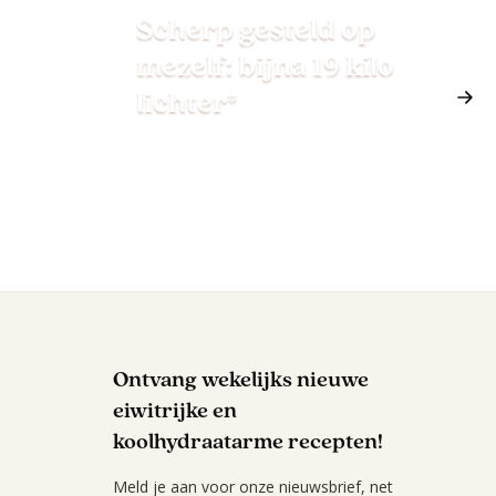
Scherp gesteld op
mezelf: bijna 19 kilo
lichter*
Ontvang wekelijks nieuwe
eiwitrijke en
koolhydraatarme recepten!
Meld je aan voor onze nieuwsbrief, net