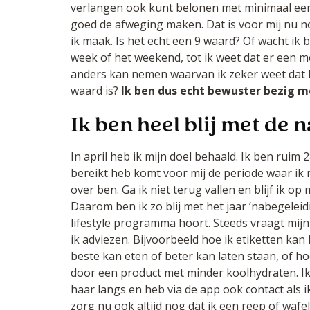
verlangen ook kunt belonen met minimaal een
goed de afweging maken. Dat is voor mij nu n
ik maak. Is het echt een 9 waard? Of wacht ik b
week of het weekend, tot ik weet dat er een 
anders kan nemen waarvan ik zeker weet dat h
waard is?
Ik ben dus echt bewuster bezig m
Ik ben heel blij met de 
In april heb ik mijn doel behaald. Ik ben ruim 28
bereikt heb komt voor mij de periode waar ik
over ben. Ga ik niet terug vallen en blijf ik op
Daarom ben ik zo blij met het jaar ‘nabegeleidi
lifestyle programma hoort. Steeds vraagt mijn
ik adviezen. Bijvoorbeeld hoe ik etiketten kan
beste kan eten of beter kan laten staan, of ho
door een product met minder koolhydraten. Ik
haar langs en heb via de app ook contact als i
zorg nu ook altijd nog dat ik een reep of wafelt