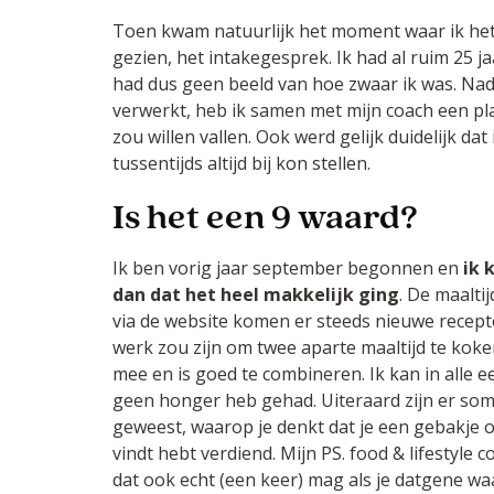
Toen kwam natuurlijk het moment waar ik he
gezien, het intakegesprek. Ik had al ruim 25 j
had dus geen beeld van hoe zwaar ik was. Nad
verwerkt, heb ik samen met mijn coach een pl
zou willen vallen. Ook werd gelijk duidelijk dat
tussentijds altijd bij kon stellen.
Is het een 9 waard?
Ik ben vorig jaar september begonnen en
ik 
dan dat het heel makkelijk ging
. De maalti
via de website komen er steeds nieuwe recepten
werk zou zijn om twee aparte maaltijd te koken
mee en is goed te combineren. Ik kan in alle ee
geen honger heb gehad. Uiteraard zijn er so
geweest, waarop je denkt dat je een gebakje of
vindt hebt verdiend. Mijn PS. food & lifestyle 
dat ook echt (een keer) mag als je datgene waa