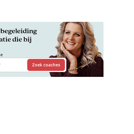
begeleiding
tie die bij
de
Zoek coaches