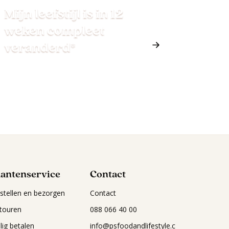
Mijn leefstijl is in 12
weken compleet
veranderd*
lantenservice
Contact
stellen en bezorgen
Contact
touren
088 066 40 00
ilig betalen
info@psfoodandlifestyle.c