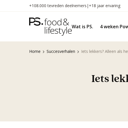
Naar
+108.000 tevreden deelnemers
|
+18 jaar ervaring
inhoud
gaan
Wat is PS.
4 weken Pow
Home
Succesverhalen
Iets lekkers? Alleen als h
Iets lek