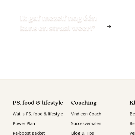
Ik gaf mezelf nog één
kans en straal weer!*
PS. food & lifestyle
Coaching
K
Wat is PS. food & lifestyle
Vind een Coach
Be
Power Plan
Succesverhalen
Re
Re-boost pakket
Blog & Tips
Ve