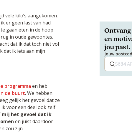
ijd vele kilo’s aangekomen.
 ik er geen last van had.
Ontvang 
 te gaan eten in de hoop
 terug in oude gewoontes.
en motiva
cht dat ik dat toch niet vol
jou past.
 dat ik iets aan mijn
Jouw postco
tyle programma
en heb
 in de buurt
. We hebben
eg gelijk het gevoel dat ze
ik voor een deel ook zelf
 mij het gevoel dat ik
 komen
en juist daardoor
n zou zijn.