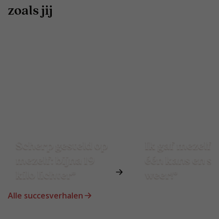
zoals jij
Scherp gesteld op
Ik gaf mezelf 
mezelf: bijna 19
één kans en st
kilo lichter*
weer!*
Alle succesverhalen