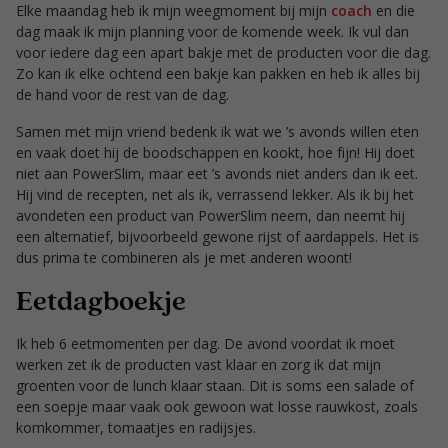
Elke maandag heb ik mijn weegmoment bij mijn
coach
en die
dag maak ik mijn planning voor de komende week. Ik vul dan
voor iedere dag een apart bakje met de producten voor die dag.
Zo kan ik elke ochtend een bakje kan pakken en heb ik alles bij
de hand voor de rest van de dag.
Samen met mijn vriend bedenk ik wat we ’s avonds willen eten
en vaak doet hij de boodschappen en kookt, hoe fijn! Hij doet
niet aan PowerSlim, maar eet ’s avonds niet anders dan ik eet.
Hij vind de recepten, net als ik, verrassend lekker. Als ik bij het
avondeten een product van PowerSlim neem, dan neemt hij
een alternatief, bijvoorbeeld gewone rijst of aardappels. Het is
dus prima te combineren als je met anderen woont!
Eetdagboekje
Ik heb 6 eetmomenten per dag. De avond voordat ik moet
werken zet ik de producten vast klaar en zorg ik dat mijn
groenten voor de lunch klaar staan. Dit is soms een salade of
een soepje maar vaak ook gewoon wat losse rauwkost, zoals
komkommer, tomaatjes en radijsjes.