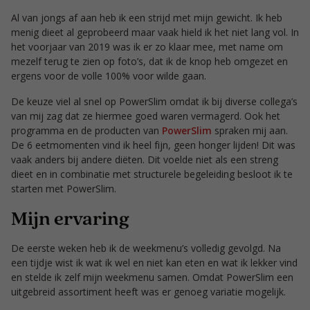
Al van jongs af aan heb ik een strijd met mijn gewicht. Ik heb
menig dieet al geprobeerd maar vaak hield ik het niet lang vol. In
het voorjaar van 2019 was ik er zo klaar mee, met name om
mezelf terug te zien op foto’s, dat ik de knop heb omgezet en
ergens voor de volle 100% voor wilde gaan.
De keuze viel al snel op PowerSlim omdat ik bij diverse collega’s
van mij zag dat ze hiermee goed waren vermagerd. Ook het
programma en de producten van
PowerSlim
spraken mij aan.
De 6 eetmomenten vind ik heel fijn, geen honger lijden! Dit was
vaak anders bij andere diëten. Dit voelde niet als een streng
dieet en in combinatie met structurele begeleiding besloot ik te
starten met PowerSlim.
Mijn ervaring
De eerste weken heb ik de weekmenu’s volledig gevolgd. Na
een tijdje wist ik wat ik wel en niet kan eten en wat ik lekker vind
en stelde ik zelf mijn weekmenu samen. Omdat PowerSlim een
uitgebreid assortiment heeft was er genoeg variatie mogelijk.