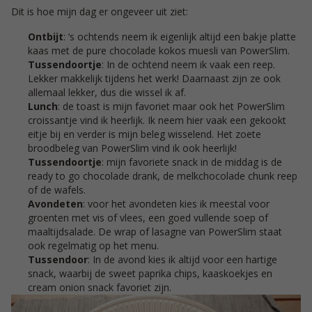
Dit is hoe mijn dag er ongeveer uit ziet:
Ontbijt
: ‘s ochtends neem ik eigenlijk altijd een bakje platte
kaas met de pure chocolade kokos muesli van PowerSlim.
Tussendoortje
: In de ochtend neem ik vaak een reep.
Lekker makkelijk tijdens het werk! Daarnaast zijn ze ook
allemaal lekker, dus die wissel ik af.
Lunch
: de toast is mijn favoriet maar ook het PowerSlim
croissantje vind ik heerlijk. Ik neem hier vaak een gekookt
eitje bij en verder is mijn beleg wisselend. Het zoete
broodbeleg van PowerSlim vind ik ook heerlijk!
Tussendoortje
: mijn favoriete snack in de middag is de
ready to go chocolade drank, de melkchocolade chunk reep
of de wafels.
Avondeten
: voor het avondeten kies ik meestal voor
groenten met vis of vlees, een goed vullende soep of
maaltijdsalade. De wrap of lasagne van PowerSlim staat
ook regelmatig op het menu.
Tussendoor
: In de avond kies ik altijd voor een hartige
snack, waarbij de sweet paprika chips, kaaskoekjes en
cream onion snack favoriet zijn.