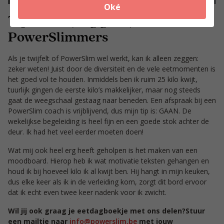
Oké
Tips voor (nog geen)
PowerSlimmers
Als je twijfelt of PowerSlim wel werkt, kan ik alleen zeggen:
zeker weten! Juist door de diversiteit en de vele eetmomenten is
het goed vol te houden. Inmiddels ben ik ruim 25 kilo kwijt,
tuurlijk gingen de eerste kilo’s makkelijker, maar nog steeds
gaat de weegschaal gestaag naar beneden. Een afspraak bij een
PowerSlim coach is vrijblijvend, dus mijn tip is: GAAN. De
wekelijkse begeleiding is heel fijn en een goede stok achter de
deur. Ik had het veel eerder moeten doen!
Wat mij ook heel erg heeft geholpen is het maken van een
moodboard. Hierop heb ik wat motivatie teksten gehangen en
houd ik bij hoeveel kilo ik al kwijt ben. Hij hangt in mijn keuken,
dus elke keer als ik in de verleiding kom, zorgt dit bord ervoor
dat ik echt even twee keer nadenk voor ik zwicht.
Wil jij ook graag je eetdagboekje met ons delen?Stuur
een mailtje naar
info@powerslim.be
met jouw