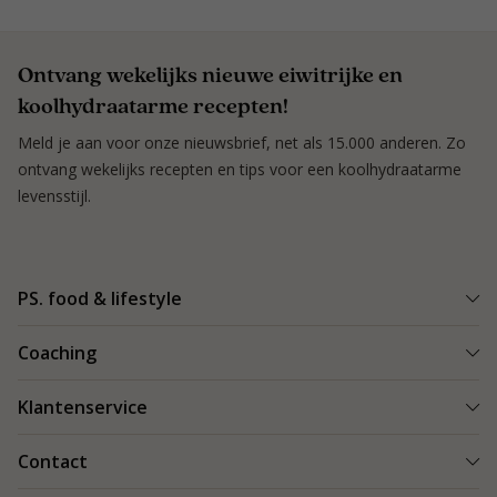
Ontvang wekelijks nieuwe eiwitrijke en
koolhydraatarme recepten!
Meld je aan voor onze nieuwsbrief, net als 15.000 anderen. Zo
ontvang wekelijks recepten en tips voor een koolhydraatarme
levensstijl.
PS. food & lifestyle
Wat is PS. food & lifestyle
Coaching
Power Plan
Vind een Coach
Klantenservice
Re-boost pakket
Succesverhalen
Koolhydraatarme recepten
Bestellen en bezorgen
Contact
Blog & Tips
Producten
Retouren
Starten als coach