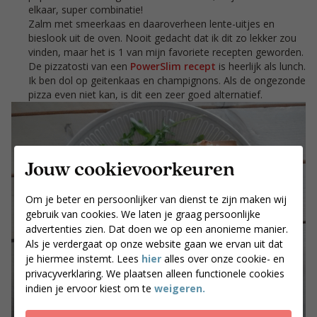
elkaar, super combinatie!
Zalm met smeerkaas en daaroverheen lente-uitjes en
bieslook uit de oven. Nooit gedacht dat ik dit zo lekker zou
vinden, maar het is 1 van mijn favoriete recepten geworden.
De pizzatosti van een
PowerSlim recept
is heerlijk als lunch.
Ik ben dol op geitenkaas en champignons. Als de ongezonde
pizza even niet kan, is dit een zeer goed alternatief.
Jouw cookievoorkeuren
Om je beter en persoonlijker van dienst te zijn maken wij
gebruik van cookies. We laten je graag persoonlijke
advertenties zien. Dat doen we op een anonieme manier.
Als je verdergaat op onze website gaan we ervan uit dat
je hiermee instemt. Lees
hier
alles over onze cookie- en
privacyverklaring. We plaatsen alleen functionele cookies
indien je ervoor kiest om te
weigeren.