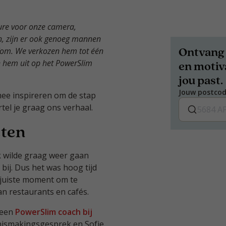
ure voor onze camera,
n, zijn er ook genoeg mannen
Ontvang 
Tom. We verkozen hem tot één
n hem uit op het PowerSlim
en motiva
jou past.
Jouw postco
mee inspireren om de stap
rtel je graag ons verhaal.
eten
Ik wilde graag weer gaan
bij. Dus het was hoog tijd
 juiste moment om te
n restaurants en cafés.
 een
PowerSlim coach bij
ennismakingsgesprek en Sofie