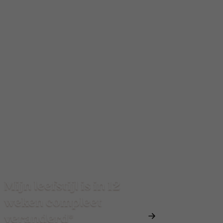
Mijn leefstijl is in 12
weken compleet
veranderd*