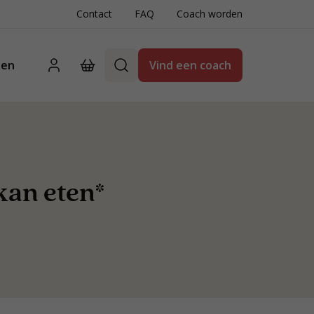
Contact
FAQ
Coach worden
ten
Vind een coach
kan eten*