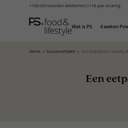
Naar
+108.000 tevreden deelnemers
|
+18 jaar ervaring
inhoud
gaan
Wat is PS.
4 weken Pow
Home
Succesverhalen
Een eetpatroon waarbij 
Een eetp