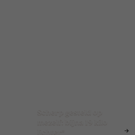
Scherp gesteld op
mezelf: bijna 19 kilo
lichter*