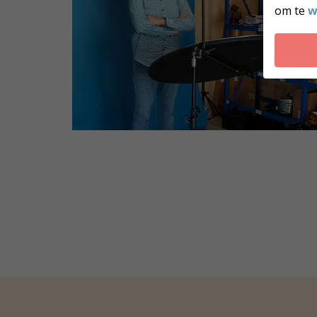
om te
w