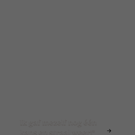
Ik gaf mezelf nog één
kans en straal weer!*