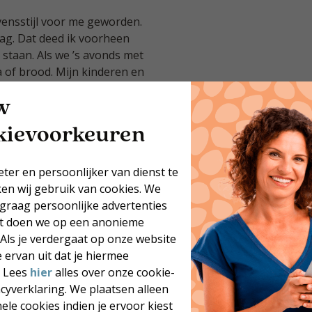
vensstijl voor me geworden.
 dag. Dat deed ik voorheen
 staan. Als we ’s avonds met
 of brood. Mijn kinderen en
w
gelmatig eetpatroon en
kievoorkeuren
 Zo houden we het in balans.
et hebben!”
eter en persoonlijker van dienst te
 resultaat heb je bereikt!
ken wij gebruik van cookies. We
maal een nieuwe levensstijl
 graag persoonlijke advertenties
at doen we op een anonieme
 Als je verdergaat op onze website
 ervan uit dat je hiermee
. Lees
hier
alles over onze cookie-
acyverklaring. We plaatsen alleen
ele cookies indien je ervoor kiest