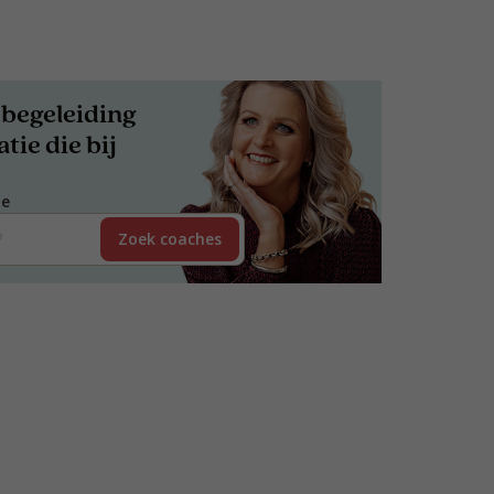
begeleiding
tie die bij
de
Zoek coaches