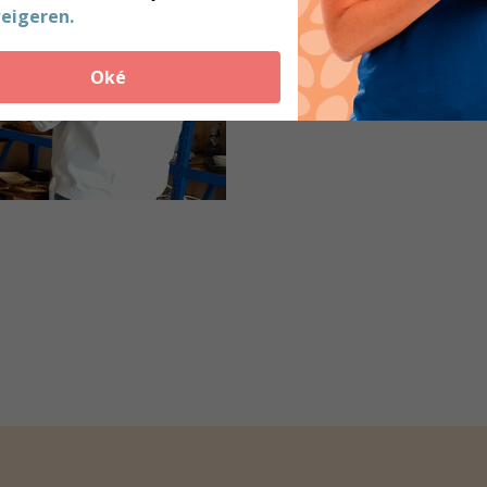
eigeren.
Oké