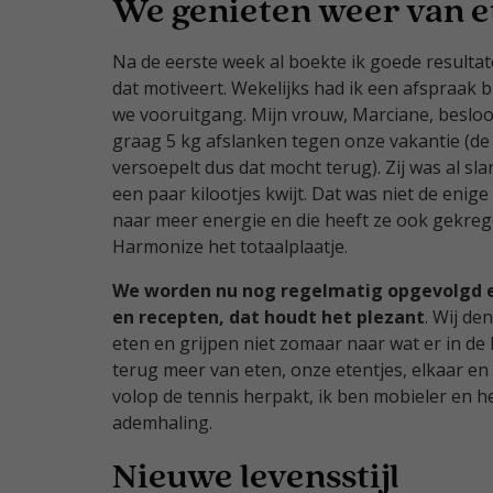
We genieten weer van e
Na de eerste week al boekte ik goede resultat
dat motiveert. Wekelijks had ik een afspraak b
we vooruitgang. Mijn vrouw, Marciane, besloot
graag 5 kg afslanken tegen onze vakantie (d
versoepelt dus dat mocht terug). Zij was al sl
een paar kilootjes kwijt. Dat was niet de enig
naar meer energie en die heeft ze ook gekrege
Harmonize het totaalplaatje.
We worden nu nog regelmatig opgevolgd en
en recepten, dat houdt het plezant
. Wij d
eten en grijpen niet zomaar naar wat er in de 
terug meer van eten, onze etentjes, elkaar en 
volop de tennis herpakt, ik ben mobieler en h
ademhaling.
Nieuwe levensstijl