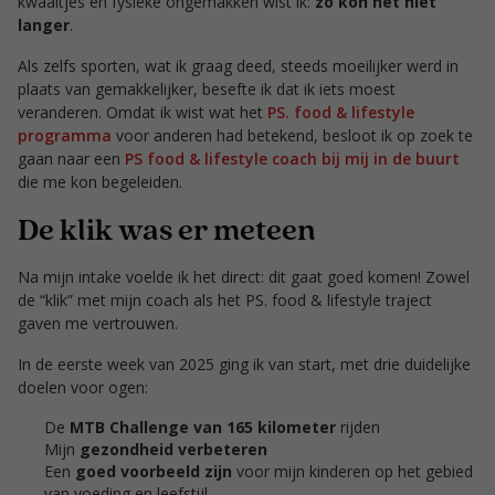
kwaaltjes en fysieke ongemakken wist ik:
zo kon het niet
langer
.
Als zelfs sporten, wat ik graag deed, steeds moeilijker werd in
plaats van gemakkelijker, besefte ik dat ik iets moest
veranderen. Omdat ik wist wat het
PS. food & lifestyle
programma
voor anderen had betekend, besloot ik op zoek te
gaan naar een
PS food & lifestyle coach bij mij in de buurt
die me kon begeleiden.
De klik was er meteen
Na mijn intake voelde ik het direct: dit gaat goed komen! Zowel
de “klik” met mijn coach als het PS. food & lifestyle traject
gaven me vertrouwen.
In de eerste week van 2025 ging ik van start, met drie duidelijke
doelen voor ogen:
De
MTB Challenge van 165 kilometer
rijden
Mijn
gezondheid verbeteren
Een
goed voorbeeld zijn
voor mijn kinderen op het gebied
van voeding en leefstijl