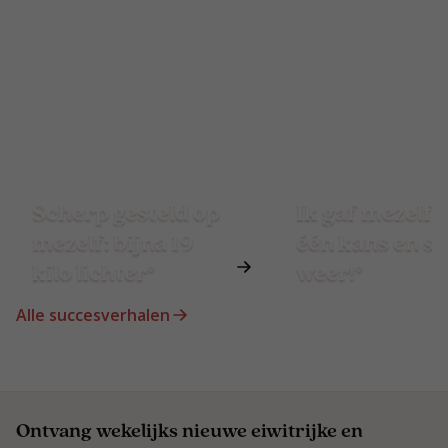
Scherp gesteld op
Ik gaf mezelf 
mezelf: bijna 19
één kans en st
kilo lichter*
weer!*
Alle succesverhalen
Ontvang wekelijks nieuwe eiwitrijke en