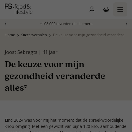
Naar
inhoud
gaan
‹
›
+108.000 tevreden deelnemers
Home
Succesverhalen
De keuze voor mijn gezondheid veranderde alles*
Joost Sebregts | 41 jaar
De keuze voor mijn
gezondheid veranderde
alles*
Eind 2024 was voor mij het moment dat de spreekwoordelijke
knop omging. Met een gewicht van bijna 120 kilo, aanhoudende