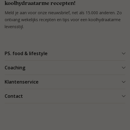
koolhydraatarme recepten!
Meld je aan voor onze nieuwsbrief, net als 15.000 anderen. Zo
ontvang wekelijks recepten en tips voor een koolhydraatarme
levensstijl.
PS. food & lifestyle
Wat is PS. food & lifestyle
Coaching
Power Plan
Vind een Coach
Klantenservice
Re-boost pakket
Succesverhalen
Koolhydraatarme recepten
Bestellen en bezorgen
Contact
Blog & Tips
Producten
Retouren
Starten als coach
Contact
PS. food & lifestyle app
Veilig betalen
088 066 40 00
Vacatures
Garantie
info@psfoodandlifestyle.com
Over ons
Klachten