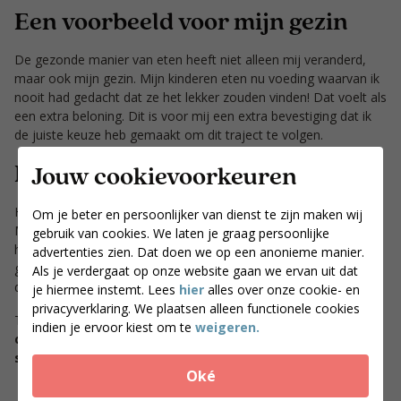
Een voorbeeld voor mijn gezin
De gezonde manier van eten heeft niet alleen mij veranderd,
maar ook mijn gezin. Mijn kinderen eten nu voeding waarvan ik
nooit had gedacht dat ze het lekker zouden vinden! Dat voelt als
een extra beloning. Dit is voor mij een extra bevestiging dat ik
de juiste keuze heb gemaakt om dit traject te volgen.
De volgende stap: vasthouden
Jouw cookievoorkeuren
Het bereiken van mijn streefgewicht was het ‘makkelijke’ deel.
Om je beter en persoonlijker van dienst te zijn maken wij
Met PS. food & lifestyle en een dosis discipline is dat echt
gebruik van cookies. We laten je graag persoonlijke
haalbaar. De echte uitdaging zit in het vasthouden van deze
advertenties zien. Dat doen we op een anonieme manier.
gezonde leefstijl maar met alles wat ik geleerd heb, weet ik dat
Als je verdergaat op onze website gaan we ervan uit dat
dit goed komt.
je hiermee instemt. Lees
hier
alles over onze cookie- en
privacyverklaring. We plaatsen alleen functionele cookies
Twijfel je nog of PS. food & lifestyle iets voor jou is?
Zoek een
indien je ervoor kiest om te
weigeren.
coach bij jou in de buurt, plan een intake en ga aan de
slag.
Je zult jezelf dankbaar zijn!
Oké