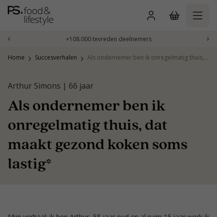
Naar
inhoud
gaan
‹
›
+108.000 tevreden deelnemers
Home
Succesverhalen
Als ondernemer ben ik onregelmatig thuis, dat maakt gezond koken soms lastig*
Arthur Simons | 66 jaar
Als ondernemer ben ik
onregelmatig thuis, dat
maakt gezond koken soms
lastig*
Mijn verhaal: ik ben Arthur, 58 jaar oud en al ruim 15 jaar werk ik