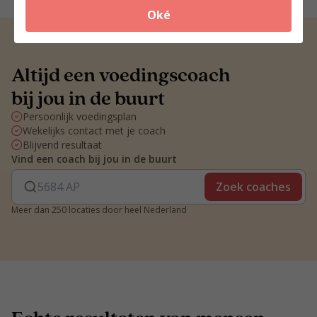
Oké
Altijd een voedingscoach
bij jou in de buurt
Persoonlijk voedingsplan
Wekelijks contact met je coach
Blijvend resultaat
Vind een coach bij jou in de buurt
Zoek coaches
Meer dan 250 locaties door heel Nederland