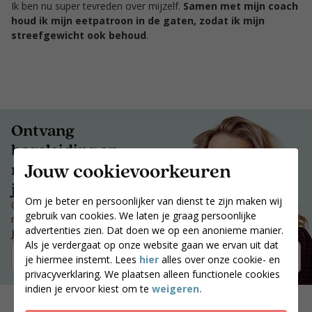
Ik ben nu super tevreden over mijzelf.
Samen met mijn coach
houd ik mijn eetpatroon in de gaten, zodat ik mijn
streefgewicht ook behoud
.
Ontvang
begeleiding en
Jouw cookievoorkeuren
motivatie die bij
jou past.
Om je beter en persoonlijker van dienst te zijn maken wij
Ontvang begeleiding en
gebruik van cookies. We laten je graag persoonlijke
motivatie die bij jou past.
advertenties zien. Dat doen we op een anonieme manier.
Jouw postcode
Als je verdergaat op onze website gaan we ervan uit dat
Zoek coaches
je hiermee instemt. Lees
hier
alles over onze cookie- en
privacyverklaring. We plaatsen alleen functionele cookies
indien je ervoor kiest om te
weigeren.