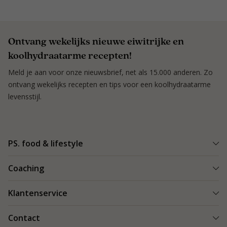
Ontvang wekelijks nieuwe eiwitrijke en
koolhydraatarme recepten!
Meld je aan voor onze nieuwsbrief, net als 15.000 anderen. Zo
ontvang wekelijks recepten en tips voor een koolhydraatarme
levensstijl.
PS. food & lifestyle
Wat is PS. food & lifestyle
Coaching
Power Plan
Vind een Coach
Klantenservice
Re-boost pakket
Succesverhalen
Koolhydraatarme recepten
Bestellen en bezorgen
Contact
Blog & Tips
Producten
Retouren