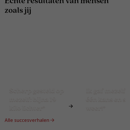
Echte resultaten van mensen
zoals jij
Scherp gesteld op
Ik gaf mezelf 
mezelf: bijna 19
één kans en st
kilo lichter*
weer!*
Alle succesverhalen