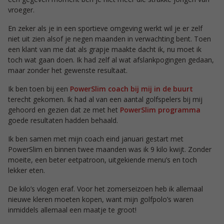
vroeger.
En zeker als je in een sportieve omgeving werkt wil je er zelf
niet uit zien alsof je negen maanden in verwachting bent. Toen
een klant van me dat als grapje maakte dacht ik, nu moet ik
toch wat gaan doen. Ik had zelf al wat afslankpogingen gedaan,
maar zonder het gewenste resultaat.
Ik ben toen bij een
PowerSlim coach bij mij in de buurt
terecht gekomen. Ik had al van een aantal golfspelers bij mij
gehoord en gezien dat ze met het
PowerSlim programma
goede resultaten hadden behaald.
Ik ben samen met mijn coach eind januari gestart met
PowerSlim en binnen twee maanden was ik 9 kilo kwijt. Zonder
moeite, een beter eetpatroon, uitgekiende menu’s en toch
lekker eten.
De kilo’s vlogen eraf. Voor het zomerseizoen heb ik allemaal
nieuwe kleren moeten kopen, want mijn golfpolo’s waren
inmiddels allemaal een maatje te groot!