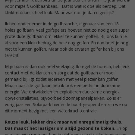
voor mijzelf. Golfbaanbaas… Dat is wat ik doe als beroep. Dat
klinkt natuurlijk heel leuk. Maar wat doe je dan eigenlijk?
Ik ben ondernemer in de golfbranche, eigenaar van een 18
holes golfbaan. Veel golfspelers hoeven niet zo nodig een super
grote dure golfbaan om lekker te kunnen golfen. Bij ons kun je
al voor een klein bedrag de hele dag golfen. En dan hoef je nog
niet te kunnen golfen. Maar ook de ervaren golfer kan bij ons
terecht.
Mijn baan is dan ook heel veelzijdig. Ik regel de horeca, heb leuk
contact met de klanten en zorg dat de golfbaan er mooi
gemaaid bij ligt zodat iedereen met veel plezier kan golfen.
Maar naast de golfbaan heb ik ook een bedrijf in duurzame
energie. We ontwikkelen en exploiteren duurzame energie-
opwekinstallaties, bijvoorbeeld zonnepaneelparken. Zo is er
vorig jaar een Solarpark hier in de buurt geopend en zijn we op
dit moment bezig met een waterkrachtcentrale.
Reuze leuk, lekker druk maar wel onregelmatig thuis.
Dat maakt het lastiger om altijd gezond te koken
. En op
een gegeven moment ben je niet meer die strakke jongen van