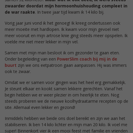
zwaarder doordat mijn hormoonhuishouding compleet in
de war raakte
. In twee jaar tijd kwam ik 14 kilo bij.
Vorig jaar juni vond ik het genoeg! Ik kreeg ondertussen ook
meer moeite met hardlopen. Ik kwam voor mijn gevoel niet
meer vooruit en mijn artrose knie ging steeds meer opspelen. Ik
voelde me niet meer lekker in mijn vel.
Samen met mijn man besloot ik om gezonder te gaan eten.
Onder begeleiding van een
PowerSlim coach bij mij in de
buurt
zijn we ons eetpatroon gaan aanpassen. Hij was immers
ook te zwaar.
Omdat we er samen voor gingen was het heel erg gemakkelijk.
Je steunt elkaar en kookt samen lekkere gerechten. Vanaf het
begin hebben we er weer plezier in om heerlijk te eten. Nog
steeds proberen we de nieuwe koolhydraatarme recepten op de
site. Allemaal even lekker en gezond!
Inmiddels hebben we beide ons doel bereikt en zijn we aan het
stabiliseren. Ik ben 14 kilo lichter en mijn man 20 kilo. Ik voel me
super! Binnenkort vier ik een mooi feest met familie en vrienden