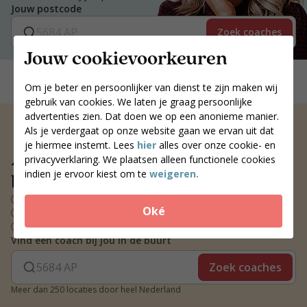
Jouw postcode
Zoek coaches
Jouw cookievoorkeuren
Om je beter en persoonlijker van dienst te zijn maken wij
gebruik van cookies. We laten je graag persoonlijke
advertenties zien. Dat doen we op een anonieme manier.
Als je verdergaat op onze website gaan we ervan uit dat
je hiermee instemt. Lees
hier
alles over onze cookie- en
Altijd een voedingscoach
privacyverklaring. We plaatsen alleen functionele cookies
indien je ervoor kiest om te
weigeren.
bij jou in de buurt
Persoonlijk voedingsplan
Oké
Wekelijks contact met je coach
Blijvend resultaat
Vind een coach bij jou in de buurt
Zoek coaches
Meer dan 250 locaties door heel Nederland