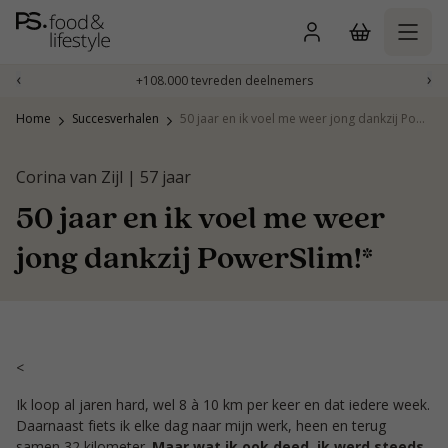
Naar
inhoud
gaan
‹
›
+108.000 tevreden deelnemers
Home
Succesverhalen
50 jaar en ik voel me weer jong dankzij PowerSlim!*
Corina van Zijl | 57 jaar
50 jaar en ik voel me weer
jong dankzij PowerSlim!*
<
Ik loop al jaren hard, wel 8 à 10 km per keer en dat iedere week.
Daarnaast fiets ik elke dag naar mijn werk, heen en terug
samen 32 kilometer.
Maar wat ik ook deed, ik werd steeds