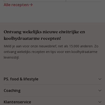
Alle recepten
Ontvang wekelijks nieuwe eiwitrijke en
koolhydraatarme recepten!
Meld je aan voor onze nieuwsbrief, net als 15.000 anderen. Zo
ontvang wekelijks recepten en tips voor een koolhydraatarme
levensstijl.
PS. food & lifestyle
Wat is PS. food & lifestyle
Coaching
Power Plan
Vind een Coach
Klantenservice
Re-boost pakket