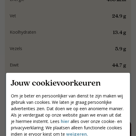
24.9 g
Vet
13.4 g
Koolhydraten
5.9 g
Vezels
44.7 g
Eiwit
Jouw cookievoorkeuren
Samen werken aan
resultaat dat blijft.
Om je beter en persoonlijker van dienst te zijn maken wij
gebruik van cookies. We laten je graag persoonlijke
Samen werken aan resultaat dat blijft.
advertenties zien. Dat doen we op een anonieme manier.
Als je verdergaat op onze website gaan we ervan uit dat
Jouw postcode
je hiermee instemt. Lees
hier
alles over onze cookie- en
Zoek coaches
privacyverklaring. We plaatsen alleen functionele cookies
indien je ervoor kiest om te
weigeren.