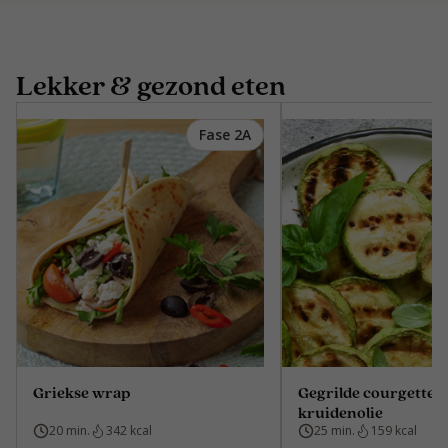
Lekker & gezond eten
Fase 2A
Griekse wrap
Gegrilde courgette i
kruidenolie
20 min.
342 kcal
25 min.
159 kcal