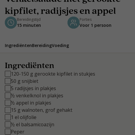
kipfilet, radijsjes en appel
Bereidingstijd
Porties
15 minuten
Voor 1 persoon
Ingrediënten
Bereiding
Voeding
Ingrediënten
120-150 g gerookte kipfilet in stukjes
50 g snijbiet
5 radijsjes in plakjes
½ venkelknol in plakjes
½ appel in plakjes
15 g walnoten, grof gehakt
1 el olijfolie
½ el balsamicoazijn
Peper