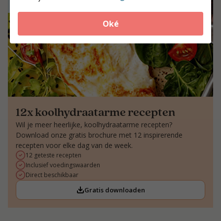
Oké
12x koolhydraatarme recepten
Wil je meer heerlijke, koolhydraatarme recepten?
Download onze gratis brochure met 12 inspirerende
recepten voor elke dag van de week.
12 geteste recepten
Inclusief voedingswaarden
Direct beschikbaar
Gratis downloaden