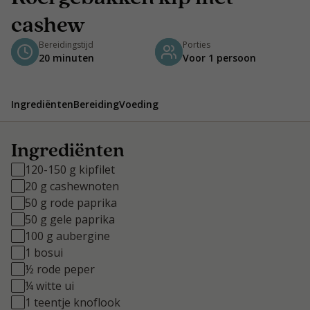
cashew
Bereidingstijd
Porties
20 minuten
Voor 1 persoon
Ingrediënten
Bereiding
Voeding
Ingrediënten
120-150 g kipfilet
20 g cashewnoten
50 g rode paprika
50 g gele paprika
100 g aubergine
1 bosui
½ rode peper
¼ witte ui
1 teentje knoflook