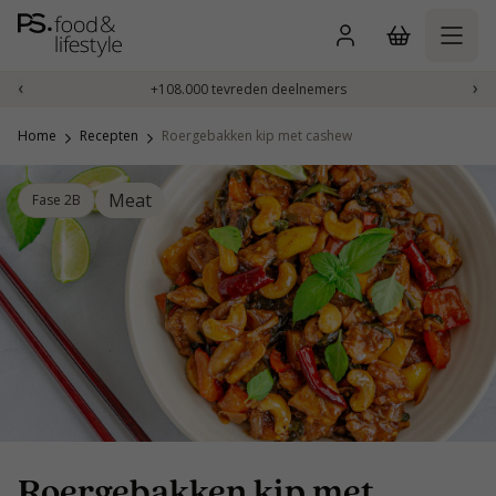
Naar
inhoud
gaan
‹
›
+108.000 tevreden deelnemers
Home
Recepten
Roergebakken kip met cashew
Meat
Fase 2B
Roergebakken kip met