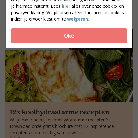
je hiermee instemt. Lees
hier
alles over onze cookie- en
Samen werken aan resultaat dat blijft.
privacyverklaring. We plaatsen alleen functionele cookies
indien je ervoor kiest om te
weigeren.
Jouw postcode
Zoek coaches
Oké
12x koolhydraatarme recepten
Wil je meer heerlijke, koolhydraatarme recepten?
Download onze gratis brochure met 12 inspirerende
recepten voor elke dag van de week.