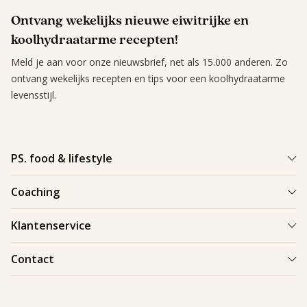
Ontvang wekelijks nieuwe eiwitrijke en
koolhydraatarme recepten!
Meld je aan voor onze nieuwsbrief, net als 15.000 anderen. Zo
ontvang wekelijks recepten en tips voor een koolhydraatarme
levensstijl.
PS. food & lifestyle
Wat is PS. food & lifestyle
Coaching
Power Plan
Vind een Coach
Klantenservice
Re-boost pakket
Succesverhalen
Koolhydraatarme recepten
Bestellen en bezorgen
Contact
Blog & Tips
Producten
Retouren
Starten als coach
Contact
PS. food & lifestyle app
Veilig betalen
088 066 40 00