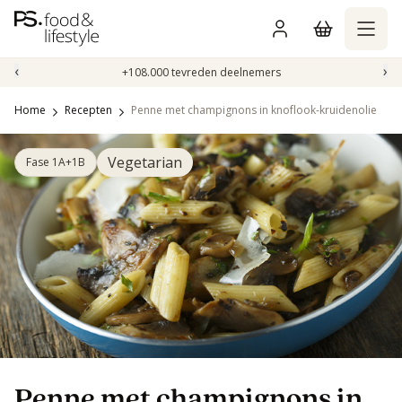
Naar
inhoud
gaan
‹
›
+108.000 tevreden deelnemers
Home
Recepten
Penne met champignons in knoflook-kruidenolie
Vegetarian
Fase 1A+1B
Penne met champignons in