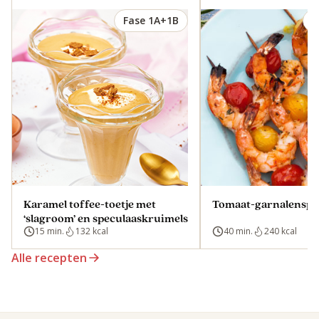
Fase 1A+1B
F
Karamel toffee-toetje met
Tomaat-garnalenspie
‘slagroom’ en speculaaskruimels
15 min.
132 kcal
40 min.
240 kcal
Alle recepten