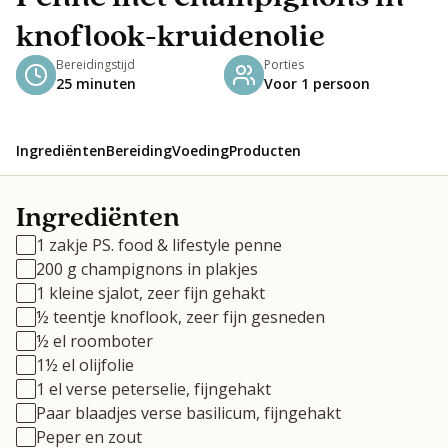
knoflook-kruidenolie
Bereidingstijd
Porties
25 minuten
Voor 1 persoon
Ingrediënten
Bereiding
Voeding
Producten
Ingrediënten
1 zakje PS. food & lifestyle penne
200 g champignons in plakjes
1 kleine sjalot, zeer fijn gehakt
½ teentje knoflook, zeer fijn gesneden
½ el roomboter
1½ el olijfolie
1 el verse peterselie, fijngehakt
Paar blaadjes verse basilicum, fijngehakt
Peper en zout