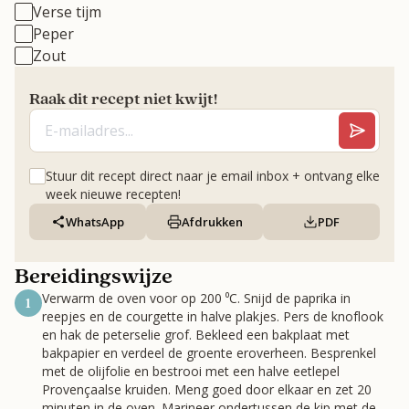
Verse tijm
Peper
Zout
Raak dit recept niet kwijt!
Stuur dit recept direct naar je email inbox + ontvang elke
week nieuwe recepten!
WhatsApp
Afdrukken
PDF
Bereidingswijze
Verwarm de oven voor op 200 ⁰C. Snijd de paprika in
1
reepjes en de courgette in halve plakjes. Pers de knoflook
en hak de peterselie grof. Bekleed een bakplaat met
bakpapier en verdeel de groente eroverheen. Besprenkel
met de olijfolie en bestrooi met een halve eetlepel
Provençaalse kruiden. Meng goed door elkaar en zet 20
minuten in de oven. Marineer ondertussen de kip met de