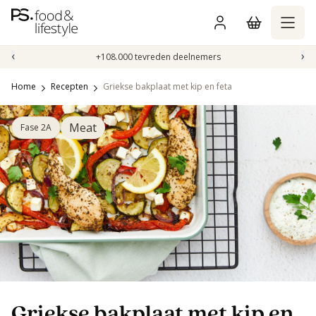
Naar
inhoud
gaan
‹
›
+108.000 tevreden deelnemers
Home
Recepten
Griekse bakplaat met kip en feta
Meat
Fase 2A
Griekse bakplaat met kip en