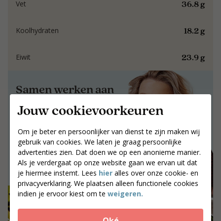
36.8 g
Vet
18.2 g
Koolhydraten
23.9 g
Eiwit
Samen werken aan
resultaat dat blijft.
Jouw cookievoorkeuren
Samen werken aan resultaat dat blijft.
Om je beter en persoonlijker van dienst te zijn maken wij
Jouw postcode
gebruik van cookies. We laten je graag persoonlijke
advertenties zien. Dat doen we op een anonieme manier.
Zoek coaches
Als je verdergaat op onze website gaan we ervan uit dat
je hiermee instemt. Lees
hier
alles over onze cookie- en
privacyverklaring. We plaatsen alleen functionele cookies
indien je ervoor kiest om te
weigeren.
Oké