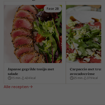
Fase 2B
Japanse gegrilde tonijn met
Carpaccio met truffe
salade
avocadocrème
15 min.
424 kcal
25 min.
379 kcal
Alle recepten