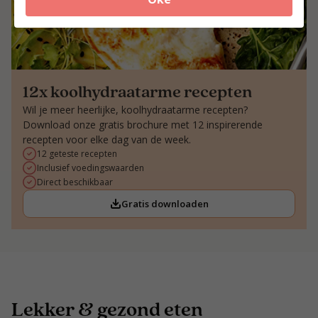
12x koolhydraatarme recepten
Wil je meer heerlijke, koolhydraatarme recepten?
Download onze gratis brochure met 12 inspirerende
recepten voor elke dag van de week.
12 geteste recepten
Inclusief voedingswaarden
Direct beschikbaar
Gratis downloaden
Lekker & gezond eten