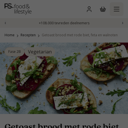
Naar
inhoud
gaan
‹
›
+108.000 tevreden deelnemers
Home
Recepten
Getoast brood met rode biet, feta en walnoten
Vegetarian
Fase 2B
Getoast brood met rode biet,