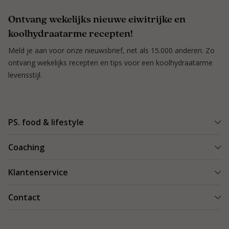
Ontvang wekelijks nieuwe eiwitrijke en
koolhydraatarme recepten!
Meld je aan voor onze nieuwsbrief, net als 15.000 anderen. Zo
ontvang wekelijks recepten en tips voor een koolhydraatarme
levensstijl.
PS. food & lifestyle
Wat is PS. food & lifestyle
Coaching
Power Plan
Vind een Coach
Klantenservice
Re-boost pakket
Succesverhalen
Koolhydraatarme recepten
Bestellen en bezorgen
Contact
Blog & Tips
Producten
Retouren
Starten als coach
Contact
PS. food & lifestyle app
Veilig betalen