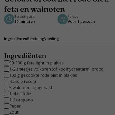
feta en walnoten
Bereidingstijd
Porties
10 minuten
Voor 1 persoon
Ingrediënten
Bereiding
Voeding
Ingrediënten
90-100 g feta light in plakjes
1-2 sneetjes volkoren (of koolhydraatarm) brood
100 g gekookte rode biet in plakjes
Handje rucola
5 walnoten, fijngehakt
1 el olijfolie
1 tl oregano
Peper
Zout