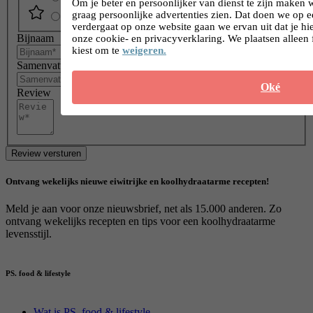
Om je beter en persoonlijker van dienst te zijn maken 
graag persoonlijke advertenties zien. Dat doen we op 
verdergaat op onze website gaan we ervan uit dat je h
Bijnaam
onze cookie- en privacyverklaring. We plaatsen alleen 
kiest om te
weigeren.
Samenvatting
Oké
Review
Review versturen
Ontvang wekelijks nieuwe eiwitrijke en koolhydraatarme recepten!
Meld je aan voor onze nieuwsbrief, net als 15.000 anderen. Zo
ontvang wekelijks recepten en tips voor een koolhydraatarme
levensstijl.
PS. food & lifestyle
Wat is PS. food & lifestyle