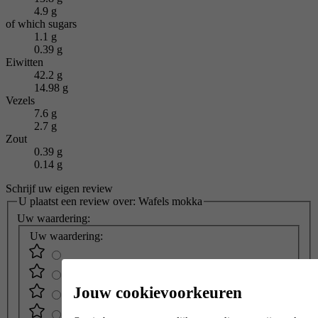
4.9 g
of which sugars
1.1 g
0.39 g
Eiwitten
42.2 g
14.98 g
Vezels
7.6 g
2.7 g
Zout
0.39 g
0.14 g
Schrijf uw eigen review
U plaatst een review over:
Wafels mokka
Uw waardering:
Uw waardering:
Jouw cookievoorkeuren