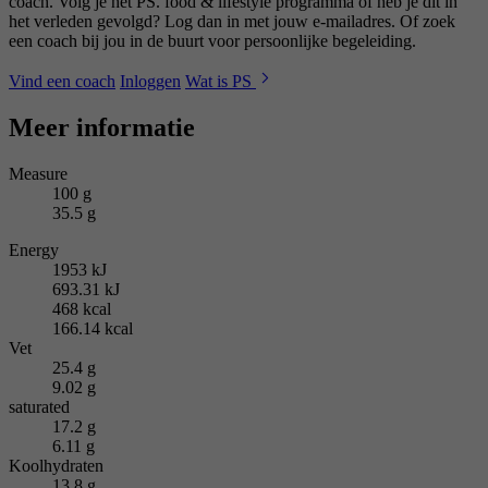
coach. Volg je het PS. food & lifestyle programma of heb je dit in
het verleden gevolgd? Log dan in met jouw e-mailadres. Of zoek
een coach bij jou in de buurt voor persoonlijke begeleiding.
Vind een coach
Inloggen
Wat is PS
Meer informatie
Measure
100 g
35.5 g
Energy
1953 kJ
693.31 kJ
468 kcal
166.14 kcal
Vet
25.4 g
9.02 g
saturated
17.2 g
6.11 g
Koolhydraten
13.8 g