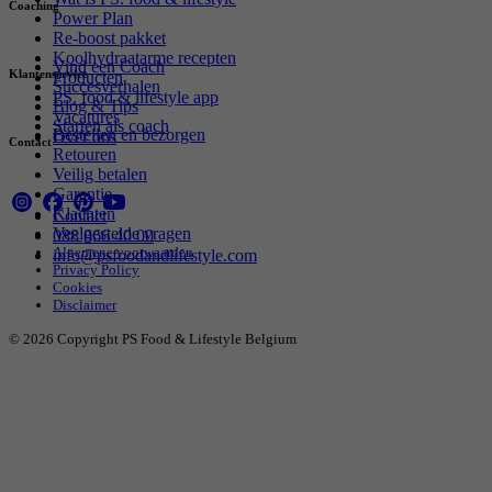
Coaching
Power Plan
Re-boost pakket
Koolhydraatarme recepten
Vind een Coach
Klantenservice
Producten
Succesverhalen
PS. food & lifestyle app
Blog & Tips
Vacatures
Starten als coach
Bestellen en bezorgen
Over ons
Contact
Retouren
Veilig betalen
Garantie
Klachten
Contact
Veelgestelde vragen
088 066 40 00
Algemene voorwaarden
info@psfoodandlifestyle.com
Privacy Policy
Cookies
Disclaimer
© 2026 Copyright PS Food & Lifestyle Belgium