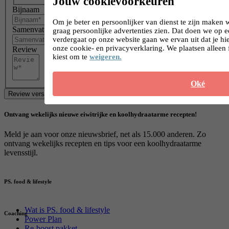
Jouw cookievoorkeuren
Bijnaam
Om je beter en persoonlijker van dienst te zijn maken 
Samenvatting
graag persoonlijke advertenties zien. Dat doen we op 
verdergaat op onze website gaan we ervan uit dat je h
onze cookie- en privacyverklaring. We plaatsen alleen 
Review
kiest om te
weigeren.
Oké
Review versturen
Ontvang wekelijks nieuwe eiwitrijke en koolhydraatarme recepten!
Meld je aan voor onze nieuwsbrief, net als 15.000 anderen. Zo
ontvang wekelijks recepten en tips voor een koolhydraatarme
levensstijl.
PS. food & lifestyle
Wat is PS. food & lifestyle
Coaching
Power Plan
Re-boost pakket