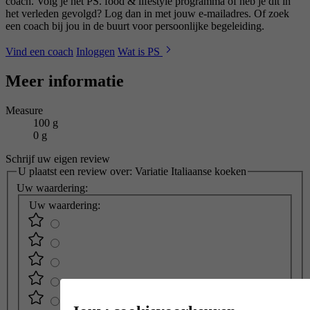
coach. Volg je het PS. food & lifestyle programma of heb je dit in
het verleden gevolgd? Log dan in met jouw e-mailadres. Of zoek
een coach bij jou in de buurt voor persoonlijke begeleiding.
Vind een coach
Inloggen
Wat is PS
Meer informatie
Measure
100 g
0 g
Schrijf uw eigen review
U plaatst een review over:
Variatie Italiaanse koeken
Uw waardering:
Uw waardering: