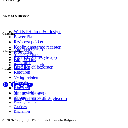
PS. food & lifestyle
Wat is PS. food & lifestyle
Coaching
Power Plan
Re-boost pakket
Koolhydraatarme recepten
Vind een Coach
Klantenservice
Producten
Succesverhalen
PS. food & lifestyle app
Blog & Tips
Vacatures
Starten als coach
Bestellen en bezorgen
Over ons
Contact
Retouren
Veilig betalen
Garantie
Klachten
Contact
Veelgestelde vragen
088 066 40 00
Algemene voorwaarden
info@psfoodandlifestyle.com
Privacy Policy
Cookies
Disclaimer
© 2026 Copyright PS Food & Lifestyle Belgium