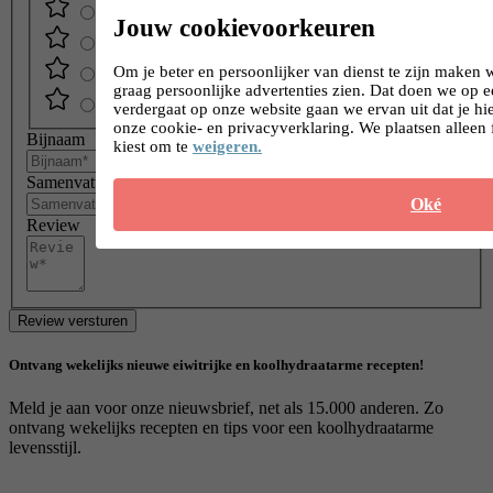
Jouw cookievoorkeuren
Om je beter en persoonlijker van dienst te zijn maken 
graag persoonlijke advertenties zien. Dat doen we op 
verdergaat op onze website gaan we ervan uit dat je h
onze cookie- en privacyverklaring. We plaatsen alleen 
Bijnaam
kiest om te
weigeren.
Samenvatting
Oké
Review
Review versturen
Ontvang wekelijks nieuwe eiwitrijke en koolhydraatarme recepten!
Meld je aan voor onze nieuwsbrief, net als 15.000 anderen. Zo
ontvang wekelijks recepten en tips voor een koolhydraatarme
levensstijl.