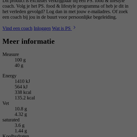
Dit product is exclusief verkrijgbaar bij een PS. food & lifestyle
coach. Volg je het PS. food & lifestyle programma of heb je dit in
het verleden gevolgd? Log dan in met jouw e-mailadres. Of zoek
een coach bij jou in de buurt voor persoonlijke begeleiding.
Vind een coach
Inloggen
Wat is PS
Meer informatie
Measure
100 g
40 g
Energy
1410 kJ
564 kJ
338 kcal
135.2 kcal
Vet
10.8 g
4.32 g
saturated
3.6 g
1.44 g
Koolhydraten