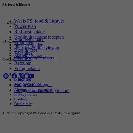
PS. food & lifestyle
Wat is PS. food & lifestyle
Coaching
Power Plan
Re-boost pakket
Koolhydraatarme recepten
Vind een Coach
Klantenservice
Producten
Succesverhalen
PS. food & lifestyle app
Blog & Tips
Vacatures
Starten als coach
Bestellen en bezorgen
Over ons
Contact
Retouren
Veilig betalen
Garantie
Klachten
Contact
Veelgestelde vragen
088 066 40 00
Algemene voorwaarden
info@psfoodandlifestyle.com
Privacy Policy
Cookies
Disclaimer
© 2026 Copyright PS Food & Lifestyle Belgium