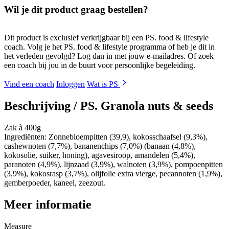
Wil je dit product graag bestellen?
Dit product is exclusief verkrijgbaar bij een PS. food & lifestyle
coach. Volg je het PS. food & lifestyle programma of heb je dit in
het verleden gevolgd? Log dan in met jouw e-mailadres. Of zoek
een coach bij jou in de buurt voor persoonlijke begeleiding.
Vind een coach
Inloggen
Wat is PS
Beschrijving /
PS. Granola nuts & seeds
Zak à 400g
Ingrediënten: Zonnebloempitten (39,9), kokosschaafsel (9,3%),
cashewnoten (7,7%), bananenchips (7,0%) (banaan (4,8%),
kokosolie, suiker, honing), agavesiroop, amandelen (5,4%),
paranoten (4,9%), lijnzaad (3,9%), walnoten (3,9%), pompoenpitten
(3,9%), kokosrasp (3,7%), olijfolie extra vierge, pecannoten (1,9%),
gemberpoeder, kaneel, zeezout.
Meer informatie
Measure