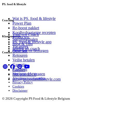
PS. food & lifestyle
Wat is PS. food & lifestyle
Coaching
Power Plan
Re-boost pakket
Koolhydraatarme recepten
Vind een Coach
Klantenservice
Producten
Succesverhalen
PS. food & lifestyle app
Blog & Tips
Vacatures
Starten als coach
Bestellen en bezorgen
Over ons
Contact
Retouren
Veilig betalen
Garantie
Klachten
Contact
Veelgestelde vragen
088 066 40 00
Algemene voorwaarden
info@psfoodandlifestyle.com
Privacy Policy
Cookies
Disclaimer
© 2026 Copyright PS Food & Lifestyle Belgium