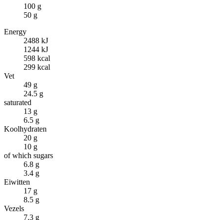
100 g
50 g
Energy
2488 kJ
1244 kJ
598 kcal
299 kcal
Vet
49 g
24.5 g
saturated
13 g
6.5 g
Koolhydraten
20 g
10 g
of which sugars
6.8 g
3.4 g
Eiwitten
17 g
8.5 g
Vezels
7.3 g