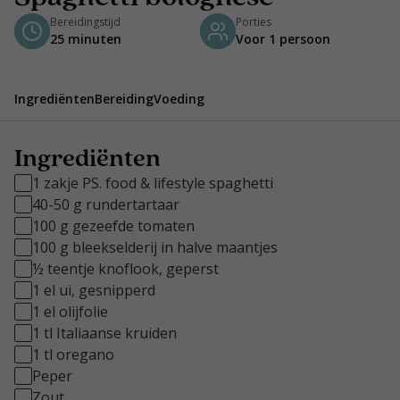
Bereidingstijd
Porties
25 minuten
Voor 1 persoon
Ingrediënten
Bereiding
Voeding
Ingrediënten
1 zakje PS. food & lifestyle spaghetti
40-50 g rundertartaar
100 g gezeefde tomaten
100 g bleekselderij in halve maantjes
½ teentje knoflook, geperst
1 el ui, gesnipperd
1 el olijfolie
1 tl Italiaanse kruiden
1 tl oregano
Peper
Zout