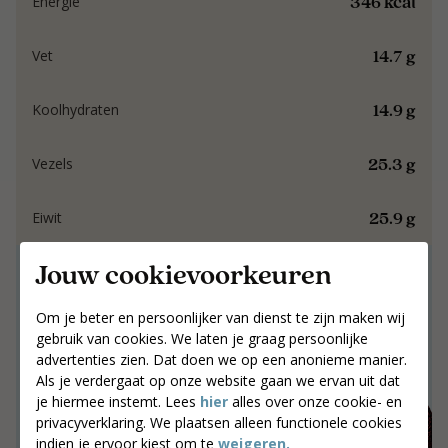
346 kcal
Energie
14.7 g
Vet
14.9 g
Koolhydraten
25.3 g
Vezels
25.9 g
Eiwit
Jouw cookievoorkeuren
Samen werken aan
resultaat dat blijft.
Om je beter en persoonlijker van dienst te zijn maken wij
gebruik van cookies. We laten je graag persoonlijke
Samen werken aan resultaat dat blijft.
advertenties zien. Dat doen we op een anonieme manier.
Als je verdergaat op onze website gaan we ervan uit dat
Jouw postcode
je hiermee instemt. Lees
hier
alles over onze cookie- en
Zoek coaches
privacyverklaring. We plaatsen alleen functionele cookies
indien je ervoor kiest om te
weigeren.