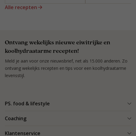
Alle recepten
Ontvang wekelijks nieuwe eiwitrijke en
koolhydraatarme recepten!
Meld je aan voor onze nieuwsbrief, net als 15.000 anderen. Zo
ontvang wekelijks recepten en tips voor een koolhydraatarme
levensstijl.
PS. food & lifestyle
Wat is PS. food & lifestyle
Coaching
Power Plan
Vind een Coach
Klantenservice
Re-boost pakket