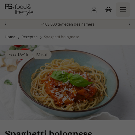
Naar
inhoud
gaan
‹
›
+108.000 tevreden deelnemers
Home
Recepten
Spaghetti bolognese
Meat
Fase 1A+1B
Spaghetti bolognese