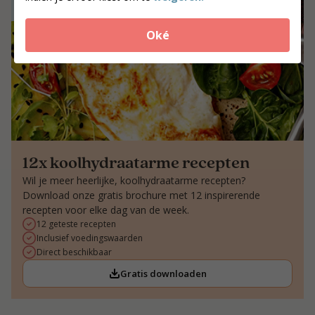
Oké
12x koolhydraatarme recepten
Wil je meer heerlijke, koolhydraatarme recepten?
Download onze gratis brochure met 12 inspirerende
recepten voor elke dag van de week.
12 geteste recepten
Inclusief voedingswaarden
Direct beschikbaar
Gratis downloaden