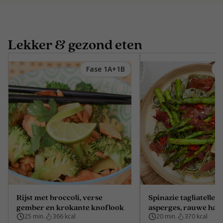
Lekker & gezond eten
Fase 1A+1B
F
Rijst met broccoli, verse
Spinazie tagliatelle 
gember en krokante knoflook
asperges, rauwe ham
25 min.
366 kcal
20 min.
370 kcal