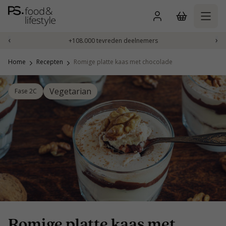
Naar
inhoud
gaan
‹
›
+108.000 tevreden deelnemers
Home
Recepten
Romige platte kaas met chocolade
Vegetarian
Fase 2C
Romige platte kaas met