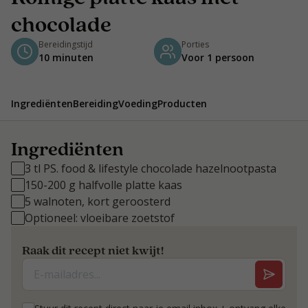
chocolade
Bereidingstijd
Porties
10 minuten
Voor 1 persoon
Ingrediënten
Bereiding
Voeding
Producten
Ingrediënten
3 tl PS. food & lifestyle chocolade hazelnootpasta
150-200 g halfvolle platte kaas
5 walnoten, kort geroosterd
Optioneel: vloeibare zoetstof
Raak dit recept niet kwijt!