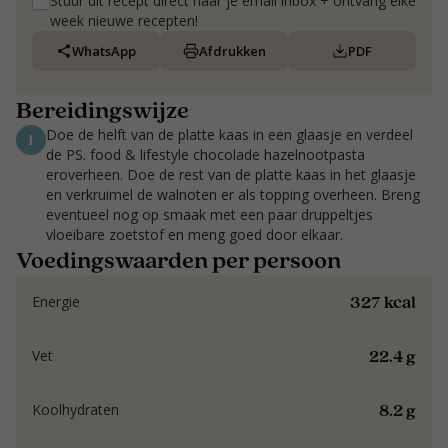
Stuur dit recept direct naar je email inbox + ontvang elke
week nieuwe recepten!
WhatsApp
Afdrukken
PDF
Bereidingswijze
Doe de helft van de platte kaas in een glaasje en verdeel
1
de PS. food & lifestyle chocolade hazelnootpasta
eroverheen. Doe de rest van de platte kaas in het glaasje
en verkruimel de walnoten er als topping overheen. Breng
eventueel nog op smaak met een paar druppeltjes
vloeibare zoetstof en meng goed door elkaar.
Voedingswaarden per persoon
327 kcal
Energie
22.4 g
Vet
8.2 g
Koolhydraten