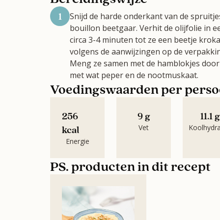
1
Snijd de harde onderkant van de spruitje
bouillon beetgaar. Verhit de olijfolie i
circa 3-4 minuten tot ze een beetje kro
volgens de aanwijzingen op de verpakking.
Meng ze samen met de hamblokjes door
met wat peper en de nootmuskaat.
Voedingswaarden per pers
256
9 g
11.1 g
Vet
Koolhydr
kcal
Energie
PS. producten in dit recept