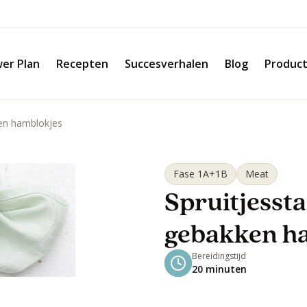
er Plan
Recepten
Succesverhalen
Blog
Produc
en hamblokjes
Fase 1A+1B
Meat
Spruitjesst
gebakken h
Bereidingstijd
20 minuten