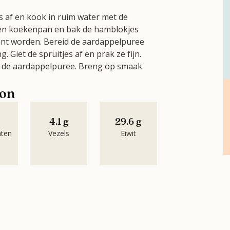
s af en kook in ruim water met de
n een koekenpan en bak de hamblokjes
kant worden. Bereid de aardappelpuree
 Giet de spruitjes af en prak ze fijn.
 de aardappelpuree. Breng op smaak
oon
4.1 g
29.6 g
aten
Vezels
Eiwit