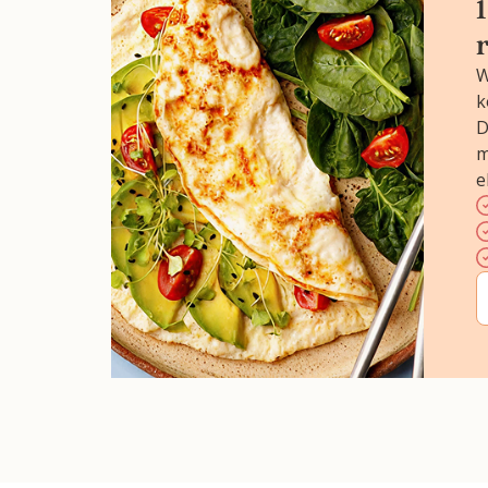
W
k
D
m
e