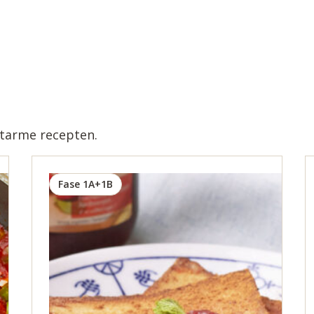
atarme recepten.
Fase 1A+1B