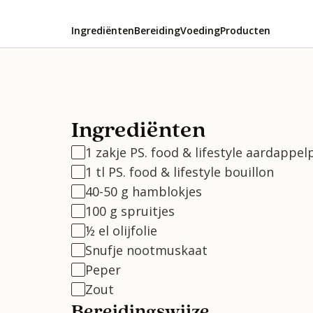
Ingrediënten
Bereiding
Voeding
Producten
Ingrediënten
1 zakje PS. food & lifestyle aardappe
1 tl PS. food & lifestyle bouillon
40-50 g hamblokjes
100 g spruitjes
½ el olijfolie
Snufje nootmuskaat
Peper
Zout
Bereidingswijze