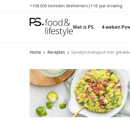
Naar
+108.000 tevreden deelnemers
|
+18 jaar ervaring
inhoud
gaan
Wat is PS.
4 weken Pow
Home
Recepten
Spruitjesstamppot met gebakk