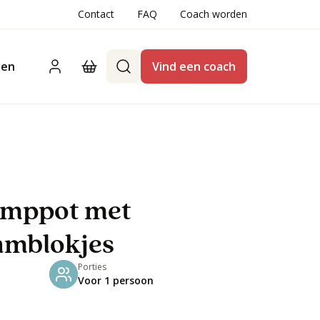
Contact
FAQ
Coach worden
ten
Vind een coach
amppot met
amblokjes
Porties
Voor 1 persoon