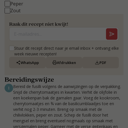
Peper
Zout
Raak dit recept niet kwijt!
Stuur dit recept direct naar je email inbox + ontvang elke
week nieuwe recepten!
WhatsApp
Afdrukken
PDF
Bereidingswijze
Bereid de fusilli volgens de aanwijzingen op de verpakking.
1
Snijd de cherrytomaatjes in kwarten. Verhit de olijfolie in
een koekenpan bak de garnalen gaar. Voeg de kookroom,
cherrytomaatjes en ¾ van de basilicumblaadjes toe en
verhit nog 2-3 minuten. Breng op smaak met de
chilivlokken, peper en zout. Schep de fusilli door het
mengsel en breng eventueel nogmaals op smaak met
versgemalen peper. Garneer met de verse geitenkaas en