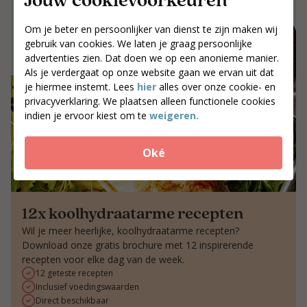
Jouw postcode
Om je beter en persoonlijker van dienst te zijn maken wij
Zoek coaches
gebruik van cookies. We laten je graag persoonlijke
advertenties zien. Dat doen we op een anonieme manier.
Als je verdergaat op onze website gaan we ervan uit dat
je hiermee instemt. Lees
hier
alles over onze cookie- en
privacyverklaring. We plaatsen alleen functionele cookies
indien je ervoor kiest om te
weigeren.
Oké
12x koolhydraatarme recepten
Wil je meer heerlijke, koolhydraatarme recepten?
Download onze gratis brochure met 12 inspirerende
recepten voor elke dag van de week.
12 geteste recepten
Inclusief voedingswaarden
Direct beschikbaar