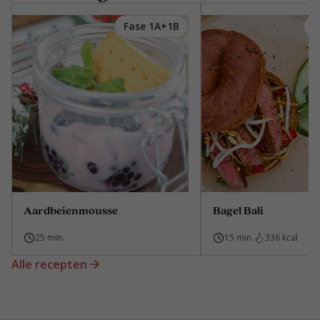
Fase 1A+1B
F
Aardbeienmousse
Bagel Bali
25 min.
15 min.
336 kcal
Alle recepten