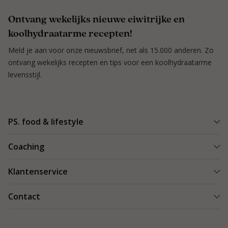
Ontvang wekelijks nieuwe eiwitrijke en
koolhydraatarme recepten!
Meld je aan voor onze nieuwsbrief, net als 15.000 anderen. Zo
ontvang wekelijks recepten en tips voor een koolhydraatarme
levensstijl.
PS. food & lifestyle
Wat is PS. food & lifestyle
Coaching
Power Plan
Vind een Coach
Klantenservice
Re-boost pakket
Succesverhalen
Koolhydraatarme recepten
Bestellen en bezorgen
Contact
Blog & Tips
Producten
Retouren
Starten als coach
Contact
PS. food & lifestyle app
Veilig betalen