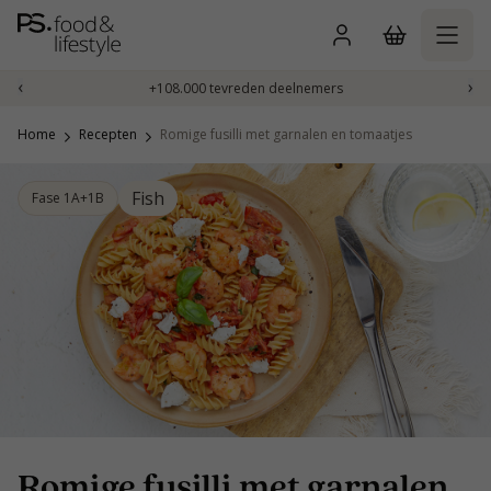
Naar
inhoud
gaan
‹
›
+108.000 tevreden deelnemers
Home
Recepten
Romige fusilli met garnalen en tomaatjes
Fish
Fase 1A+1B
Romige fusilli met garnalen