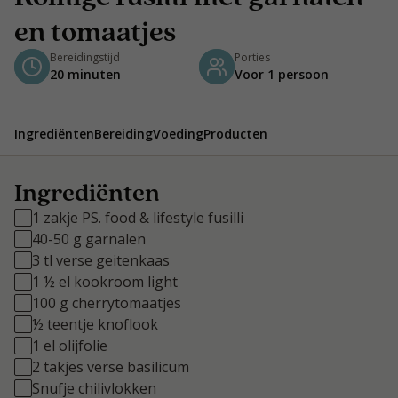
en tomaatjes
Bereidingstijd
Porties
20 minuten
Voor 1 persoon
Ingrediënten
Bereiding
Voeding
Producten
Ingrediënten
1 zakje PS. food & lifestyle fusilli
40-50 g garnalen
3 tl verse geitenkaas
1 ½ el kookroom light
100 g cherrytomaatjes
½ teentje knoflook
1 el olijfolie
2 takjes verse basilicum
Snufje chilivlokken